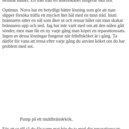
hemma istället. En tråd från en antennkabel fungerar lika bra.
Optimus Nova har en betydligt bättre lösning som gör att man
slipper försöka träffa ett mycket litet hål med en tunn tråd. Inuti
brännaren sitter en nål som åker ut och rensar hålet om man skakar
brännaren upp och ned. Jag har inte varit med om att den nålen gått
sönder, men man får en ny varje gång man köper en reparationssats.
Ingen av dessa lösningar fungerar när friluftsköket är i gång. Ta
därför för vana att rensa efter varje gång du använt köket om du har
problem med sot.
Pump på ett multibränslekök.
För att se till så du får varm mat bör du ta med dig reparationssats,