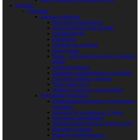
Friluftsliv
Friluftstips
Allmänna friluftstips
Börja med vinterfriluftsliv
En dag med hård vind på fjället
Fjällvettreglerna
Friluftslagar
Friluftsliv på senhösten
Hålla värmen
Mygg – undvik att bli stucken och minska
klådan
Norska friluftslagar
Skillnaden på låglandsleder och fjälleder
Tips inför vandring i regnskog
Torka kläder på tur
Vandring i torra och varma områden
Förberedelser inför turen
Behålla andningsförmåga och impregnera
regnkläder
Hemsidor för att planera tur i Norge
Impregnera bomullskläder
Impregnera skor med vax, fett eller spray
Planering av långtur
Reparera vandringskängor