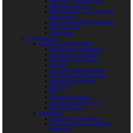
Mat på tur – Tips på lätt mat
Matlagning på vintern
Multibränslekök – användning och
begränsningar
Reparera uppblåsbart liggunderlag
Tälta i hård vind
Välja tältplats
Friluftsutrustning
Allmänt om friluftsutrustning
Hur man tolkar produkttester
Mobiltelefon och friluftsliv
Multiverktyg för friluftsliv
Nessesär
Om att köpa friluftsutrustning
Packningslista till fjällvandring
Packningslista till skidtur
Pannlampa
PLB
Reparationsutrustning
Solceller och batterier på tur
Spade till skidturer
Friluftskläder
Friluftsbyxor och regnbyxor
Huvudplagg: Mössa, ansiktsmask,
solglasögon