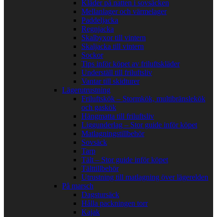
Kläder på natten i sovsäcken
Mellanlager och värmelager
Paddeljacka
Regnjacka
Skalbyxor till vintern
Skaljacka till vintern
Sockor
Tips inför köpet av friluftskläder
Underställ till friluftsliv
Vantar till skidturer
Lägerutrustning
Friluftskök – Stormkök, multibränslekök
och gaskök
Hängmatta till friluftsliv
Liggunderlag – Stor guide inför köpet
Matlagningstillbehör
Sovsäck
Tarp
Tält – Stor guide inför köpet
Tälttillbehör
Utrustning till matlagning över lägerelden
På marsch
Dagstursäck
Hålla packningen torr
Kajak