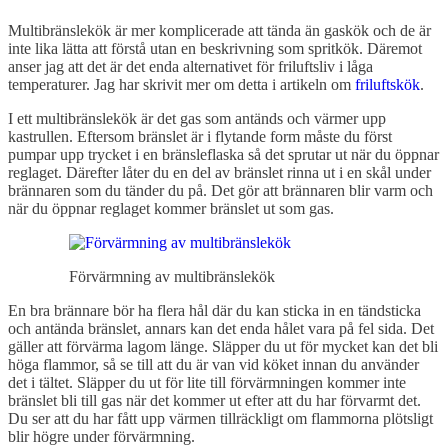
Multibränslekök är mer komplicerade att tända än gaskök och de är
inte lika lätta att förstå utan en beskrivning som spritkök. Däremot
anser jag att det är det enda alternativet för friluftsliv i låga
temperaturer. Jag har skrivit mer om detta i artikeln om
friluftskök
.
I ett multibränslekök är det gas som antänds och värmer upp
kastrullen. Eftersom bränslet är i flytande form måste du först
pumpar upp trycket i en bränsleflaska så det sprutar ut när du öppnar
reglaget. Därefter låter du en del av bränslet rinna ut i en skål under
brännaren som du tänder du på. Det gör att brännaren blir varm och
när du öppnar reglaget kommer bränslet ut som gas.
Förvärmning av multibränslekök
En bra brännare bör ha flera hål där du kan sticka in en tändsticka
och antända bränslet, annars kan det enda hålet vara på fel sida. Det
gäller att förvärma lagom länge. Släpper du ut för mycket kan det bli
höga flammor, så se till att du är van vid köket innan du använder
det i tältet. Släpper du ut för lite till förvärmningen kommer inte
bränslet bli till gas när det kommer ut efter att du har förvarmt det.
Du ser att du har fått upp värmen tillräckligt om flammorna plötsligt
blir högre under förvärmning.