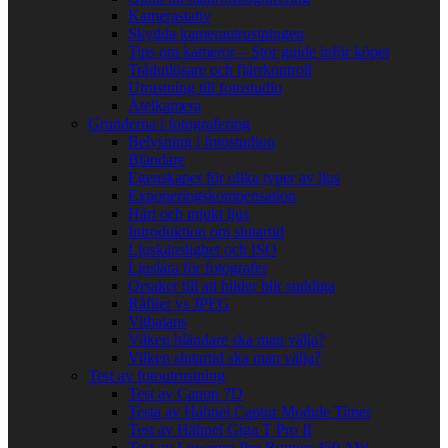
Kamerastativ
Skydda kamerautrustningen
Tips om kameror – Stor guide inför köpet
Trådutlösare och fjärrkontroll
Utrustning till fotostudio
Åtelkamera
Grunderna i fotografering
Belysning i fotostudion
Bländare
Egenskaper för olika typer av ljus
Exponeringskompensation
Hårt och mjukt ljus
Introduktion om slutartid
Ljuskänslighet och ISO
Ljuslära för fotografer
Orsaker till att bilder blir suddiga
Råfiler vs JPEG
Vitbalans
Vilken bländare ska man välja?
Vilken slutartid ska man välja?
Test av fotoutrustning
Test av Canon 7D
Testa av Hähnel Captur Module Timer
Test av Hähnel Giga T Pro II
Test av Lowepro Pro Runner 450 AW