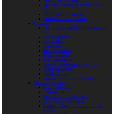
Ta hand om vandringskängor
Tips inför planering av vandringar och
skidturer
Torka frukt och grönsaker
Valla och ta hand om skidor
På marsch
Hitta personer som blivit begravda av en
lavin
Justera ryggsäck
Krysspejling
Orientering
Packa ryggsäcken
På tur med pulka
Raster under turen
Skavsår – Förebygga och behandla
Ta ut kompasskurs
Undvika laviner
Vadning – kom över älven säkert
Tips vid lägerplatsen
Bygga snöbivack
Göra upp eld
Hitta tillbaka till lägerplatsen
Hålla värmen i sovsäcken
Kondens i tältet – så undviker du blöt
sovsäck