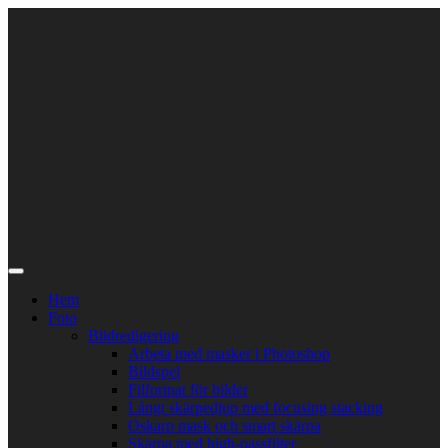
Skip
to
content
Hem
Foto
Bildredigering
Arbeta med masker i Photoshop
Bildspel
Filformat för bilder
Långt skärpedjup med focusing stacking
Oskarp mask och smart skärpa
Skärpa med high-passfilter