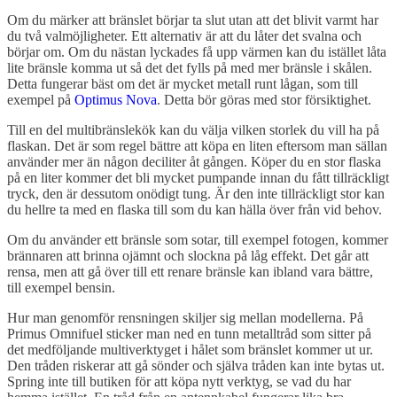
Om du märker att bränslet börjar ta slut utan att det blivit varmt har
du två valmöjligheter. Ett alternativ är att du låter det svalna och
börjar om. Om du nästan lyckades få upp värmen kan du istället låta
lite bränsle komma ut så det det fylls på med mer bränsle i skålen.
Detta fungerar bäst om det är mycket metall runt lågan, som till
exempel på
Optimus Nova
. Detta bör göras med stor försiktighet.
Till en del multibränslekök kan du välja vilken storlek du vill ha på
flaskan. Det är som regel bättre att köpa en liten eftersom man sällan
använder mer än någon deciliter åt gången. Köper du en stor flaska
på en liter kommer det bli mycket pumpande innan du fått tillräckligt
tryck, den är dessutom onödigt tung. Är den inte tillräckligt stor kan
du hellre ta med en flaska till som du kan hälla över från vid behov.
Om du använder ett bränsle som sotar, till exempel fotogen, kommer
brännaren att brinna ojämnt och slockna på låg effekt. Det går att
rensa, men att gå över till ett renare bränsle kan ibland vara bättre,
till exempel bensin.
Hur man genomför rensningen skiljer sig mellan modellerna. På
Primus Omnifuel sticker man ned en tunn metalltråd som sitter på
det medföljande multiverktyget i hålet som bränslet kommer ut ur.
Den tråden riskerar att gå sönder och själva tråden kan inte bytas ut.
Spring inte till butiken för att köpa nytt verktyg, se vad du har