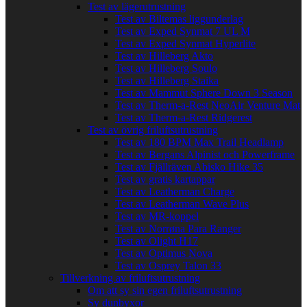
Test av lägerutrustning
Test av Biltemas liggunderlag
Test av Exped Synmat 7 UL M
Test av Exped Synmat Hyperlite
Test av Hilleberg Akto
Test av Hilleberg Soulo
Test av Hilleberg Staika
Test av Mammut Sphere Down 3 Season
Test av Therm-a-Rest NeoAir Venture Mat
Test av Therm-a-Rest Ridgerest
Test av övrig friluftsutrustning
Test av 180 BPM Max Trail Headlamp
Test av Bergans Alpinist och Powerframe
Test av Fjällräven Abisko Hike 35
Test av gratis kartappar
Test av Leatherman Charge
Test av Leatherman Wave Plus
Test av MR-koppel
Test av Norrøna Para Ranger
Test av Olight H17
Test av Optimus Nova
Test av Osprey Talon 33
Tillverkning av friluftsutrustning
Om att sy sin egen friluftsutrustning
Sy dunbyxor