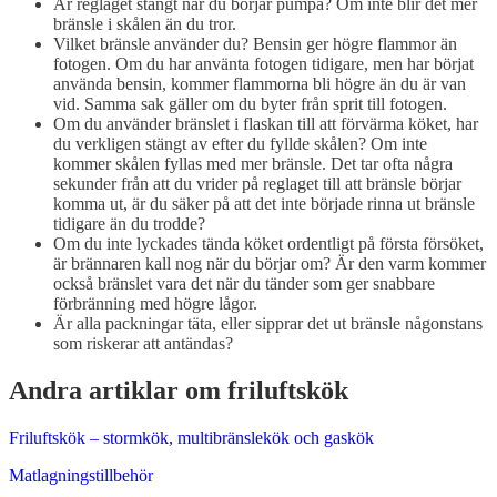
Är reglaget stängt när du börjar pumpa? Om inte blir det mer
bränsle i skålen än du tror.
Vilket bränsle använder du? Bensin ger högre flammor än
fotogen. Om du har använta fotogen tidigare, men har börjat
använda bensin, kommer flammorna bli högre än du är van
vid. Samma sak gäller om du byter från sprit till fotogen.
Om du använder bränslet i flaskan till att förvärma köket, har
du verkligen stängt av efter du fyllde skålen? Om inte
kommer skålen fyllas med mer bränsle. Det tar ofta några
sekunder från att du vrider på reglaget till att bränsle börjar
komma ut, är du säker på att det inte började rinna ut bränsle
tidigare än du trodde?
Om du inte lyckades tända köket ordentligt på första försöket,
är brännaren kall nog när du börjar om? Är den varm kommer
också bränslet vara det när du tänder som ger snabbare
förbränning med högre lågor.
Är alla packningar täta, eller sipprar det ut bränsle någonstans
som riskerar att antändas?
Andra artiklar om friluftskök
Friluftskök – stormkök, multibränslekök och gaskök
Matlagningstillbehör