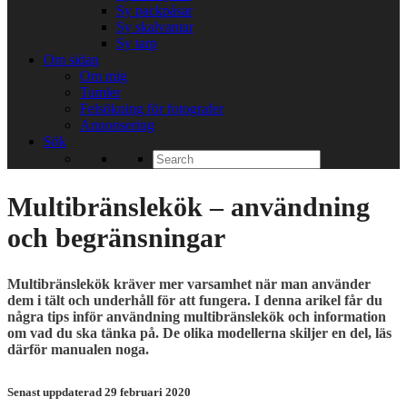
Sy packpåsar
Sy skalvantar
Sy tarp
Om sidan
Om mig
Tumler
Felsökning för fotografer
Annonsering
Sök
Search
for:
Multibränslekök – användning
och begränsningar
Multibränslekök kräver mer varsamhet när man använder
dem i tält och underhåll för att fungera. I denna arikel får du
några tips inför användning multibränslekök och information
om vad du ska tänka på. De olika modellerna skiljer en del, läs
därför manualen noga.
Senast uppdaterad 29 februari 2020