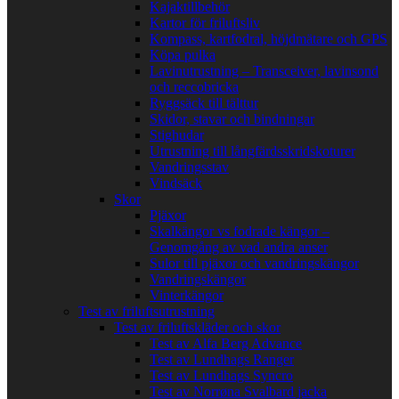
Kajaktillbehör
Kartor för friluftsliv
Kompass, kartfodral, höjdmätare och GPS
Köpa pulka
Lavinutrustning – Transceiver, lavinsond
och reccobricka
Ryggsäck till tälttur
Skidor, stavar och bindningar
Stighudar
Utrustning till långfärdsskridskoturer
Vandringsstav
Vindsäck
Skor
Pjäxor
Skalkängor vs fodrade kängor –
Genomgång av vad andra anser
Sulor till pjäxor och vandringskängor
Vandringskängor
Vinterkängor
Test av friluftsutrustning
Test av friluftskläder och skor
Test av Alfa Berg Advance
Test av Lundhags Ranger
Test av Lundhags Syncro
Test av Norrøna Svalbard jacka