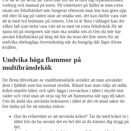
verktyg och manual på turen. På vinterturer på fjället är man extra
utsatt om friluftsköket inte fungerar eftersom man inte kan göra upp
eld eller få tag på vatten utan att smälta snö, det kan därför vara värt
att ta med två brännare på vintern. Om ni är flera i tältlaget kan det
vilket fall som helst vara värt att ta med ett extra friluftskök för att
spara tid på morgonen när man ska smälta snö.m Om du inte har
använt friluftsköket på lång tid bör du testa det före turen för att
undvika obehagliga överraskning när du hungrig slår läger första
kvällen.
Undvika höga flammor på
multibränslekök
De flesta tillverkare av multibränslekök avråder att man använder
dem i fjälltält som har normal storlek. Ibland kan man välja att ställa
köket utanför tältet, och själv ligga i sovsäcken i tältet i skydd mot
väder och vind utan att oroa sig för att flammorna når upp till taket.
Om du ändå ska använda brännaren i tältet är det ett antal saker du
bör tänka på för att minska risken:
Har du erfarenhet av att använda köket? Tar du med köket in i
tältet bör du ha använt det en hel del så du känner dig trygg på
det.