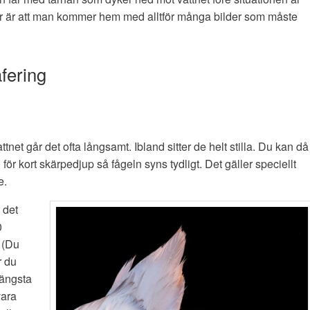
er är att man kommer hem med alltför många bilder som måste
afering
ttnet går det ofta långsamt. Ibland sitter de helt stilla. Du kan då
för kort skärpedjup så fågeln syns tydligt. Det gäller speciellt
e.
 det
0
. (Du
r du
längsta
vara