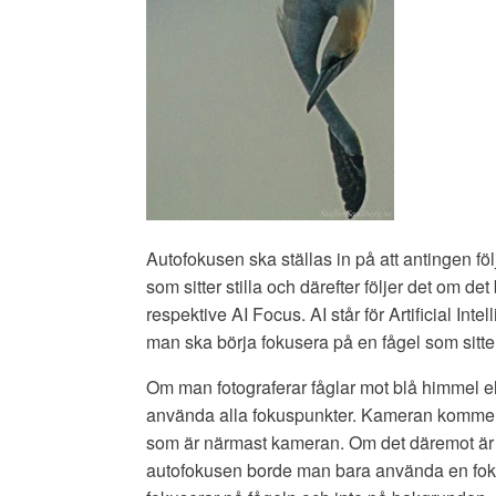
Autofokusen ska ställas in på att antingen föl
som sitter stilla och därefter följer det om d
respektive AI Focus. AI står för Artificial Int
man ska börja fokusera på en fågel som sitter
Om man fotograferar fåglar mot blå himmel 
använda alla fokuspunkter. Kameran kommer 
som är närmast kameran. Om det däremot är a
autofokusen borde man bara använda en fokusp