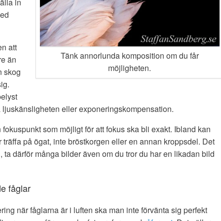
älla in
med
n att
Tänk annorlunda komposition om du får
re än
möjligheten.
en skog
ig.
belyst
ra ljuskänsligheten eller exponeringskompensation.
fokuspunkt som möjligt för att fokus ska bli exakt. Ibland kan
r träffa på ögat, inte bröstkorgen eller en annan kroppsdel. Det
n, ta därför många bilder även om du tror du har en likadan bild
de fåglar
ing när fåglarna är i luften ska man inte förvänta sig perfekt