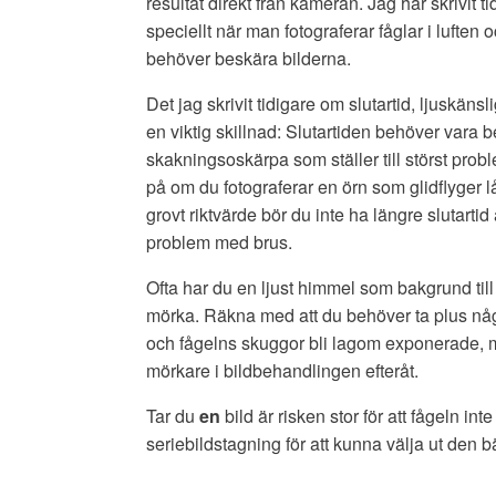
resultat direkt från kameran. Jag har skrivit
speciellt när man fotograferar fåglar i luften 
behöver beskära bilderna.
Det jag skrivit tidigare om slutartid, ljuskän
en viktig skillnad: Slutartiden behöver vara b
skakningsoskärpa som ställer till störst probl
på om du fotograferar en örn som glidflyger 
grovt riktvärde bör du inte ha längre slutar
problem med brus.
Ofta har du en ljust himmel som bakgrund till
mörka. Räkna med att du behöver ta plus nå
och fågelns skuggor bli lagom exponerade, 
mörkare i bildbehandlingen efteråt.
Tar du
en
bild är risken stor för att fågeln int
seriebildstagning för att kunna välja ut den b