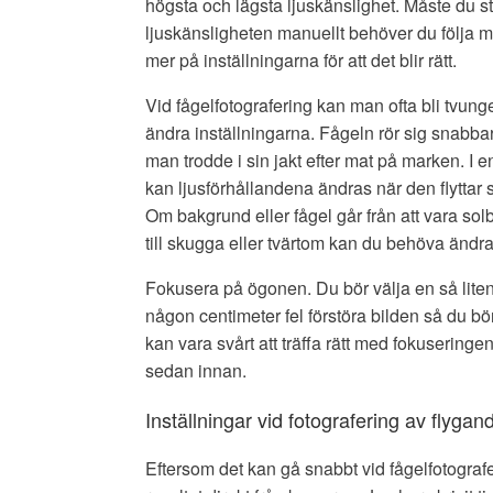
högsta och lägsta ljuskänslighet. Måste du st
ljuskänsligheten manuellt behöver du följa 
mer på inställningarna för att det blir rätt.
Vid fågelfotografering kan man ofta bli tvunge
ändra inställningarna. Fågeln rör sig snabba
man trodde i sin jakt efter mat på marken. I 
kan ljusförhållandena ändras när den flyttar s
Om bakgrund eller fågel går från att vara sol
till skugga eller tvärtom kan du behöva änd
Fokusera på ögonen. Du bör välja en så liten 
någon centimeter fel förstöra bilden så du bö
kan vara svårt att träffa rätt med fokuseringe
sedan innan.
Inställningar vid fotografering av flygan
Eftersom det kan gå snabbt vid fågelfotografer