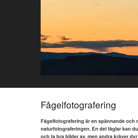
Skip
to
content
Fågelfotografering
Fågelfotografering är en spännande och ro
naturfotograferingen. En del fåglar kan d
och ta bra bilder av, men andra kräver dy