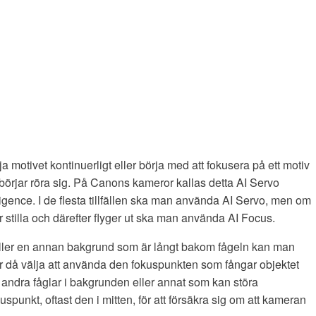
ja motivet kontinuerligt eller börja med att fokusera på ett motiv
et börjar röra sig. På Canons kameror kallas detta AI Servo
elligence. I de flesta tillfällen ska man använda AI Servo, men om
 stilla och därefter flyger ut ska man använda AI Focus.
eller en annan bakgrund som är långt bakom fågeln kan man
då välja att använda den fokuspunkten som fångar objektet
ndra fåglar i bakgrunden eller annat som kan störa
unkt, oftast den i mitten, för att försäkra sig om att kameran