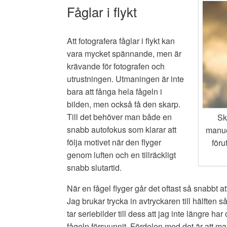
Fåglar i flykt
Att fotografera fåglar i flykt kan
vara mycket spännande, men är
krävande för fotografen och
utrustningen. Utmaningen är inte
bara att fånga hela fågeln i
bilden, men också få den skarp.
Till det behöver man både en
Sk
snabb autofokus som klarar att
manuel
följa motivet när den flyger
föru
genom luften och en tillräckligt
snabb slutartid.
När en fågel flyger går det oftast så snabbt att 
Jag brukar trycka in avtryckaren till hälften 
tar seriebilder till dess att jag inte längre ha
fågeln försvunnit. Fördelen med det är att ma