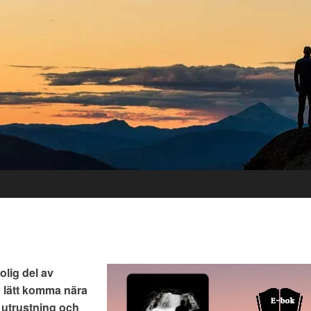
lig del av
u lätt komma nära
r utrustning och