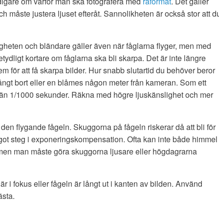
 tidigare om varför man ska fotografera med
råformat
. Det gäller
och måste justera ljuset efteråt. Sannolikheten är också stor att d
sligheten och bländare gäller även när fåglarna flyger, men med
etydligt kortare om fåglarna ska bli skarpa. Det är inte längre
em för att få skarpa bilder. Hur snabb slutartid du behöver beror
långt bort eller en blåmes någon meter från kameran. Som ett
tid än 1/1000 sekunder. Räkna med högre ljuskänslighet och mer
 den flygande fågeln. Skuggorna på fågeln riskerar då att bli för
got steg i exponeringskompensation. Ofta kan inte både himmel
men man måste göra skuggorna ljusare eller högdagrarna
e är i fokus eller fågeln är långt ut i kanten av bilden. Använd
ästa.