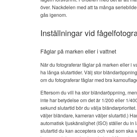
över. Nackdelen med att ta många seriebild
gås igenom.
Inställningar vid fågelfotogr
Fåglar på marken eller i vattnet
När du fotograferar fåglar på marken eller i va
ha långa slutartider. Välj stor bländaröppning 
om du fotograferar fåglar med bra kamouflag
Eftersom du vill ha stor bländaröppning, men
inte har betydelse om det är 1/200 eller 1/40
sekund slutartid bör du välja bländarprioritet
väljer bländare, kameran väljer slutartid.) Ha
automatisk ljuskänslighet (ISO) ställer du in 
slutartid du kan acceptera och vad som ska 