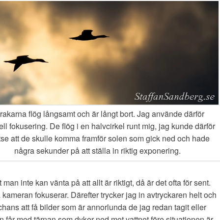
rakarna flög långsamt och är långt bort. Jag använde därför
l fokusering. De flög i en halvcirkel runt mig, jag kunde därför
tse att de skulle komma framför solen som gick ned och hade
några sekunder på att ställa in riktig exponering.
man inte kan vänta på att allt är riktigt, då är det ofta för sent.
så kameran fokuserar. Därefter trycker jag in avtryckaren helt och
r chans att få bilder som är annorlunda de jag redan tagit eller
n får med tärnan som dyker ned mot vattnet före situationen är