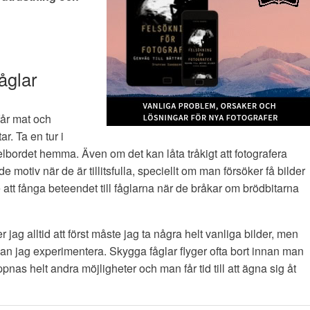
åglar
får mat och
r. Ta en tur i
ågelbordet hemma. Även om det kan låta tråkigt att fotografera
motiv när de är tillitsfulla, speciellt om man försöker få bilder
 att fånga beteendet till fåglarna när de bråkar om brödbitarna
er jag alltid att först måste jag ta några helt vanliga bilder, men
kan jag experimentera. Skygga fåglar flyger ofta bort innan man
pnas helt andra möjligheter och man får tid till att ägna sig åt