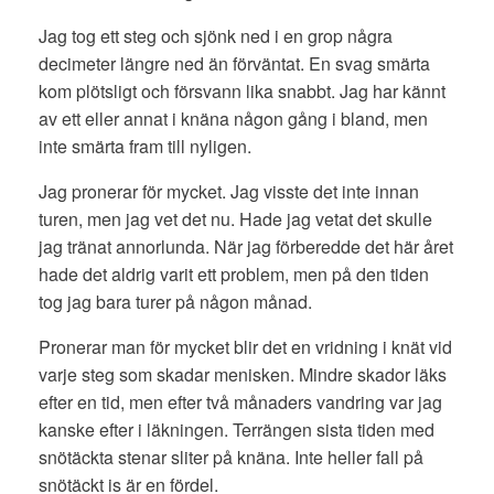
Jag tog ett steg och sjönk ned i en grop några
decimeter längre ned än förväntat. En svag smärta
kom plötsligt och försvann lika snabbt. Jag har kännt
av ett eller annat i knäna någon gång i bland, men
inte smärta fram till nyligen.
Jag pronerar för mycket. Jag visste det inte innan
turen, men jag vet det nu. Hade jag vetat det skulle
jag tränat annorlunda. När jag förberedde det här året
hade det aldrig varit ett problem, men på den tiden
tog jag bara turer på någon månad.
Pronerar man för mycket blir det en vridning i knät vid
varje steg som skadar menisken. Mindre skador läks
efter en tid, men efter två månaders vandring var jag
kanske efter i läkningen. Terrängen sista tiden med
snötäckta stenar sliter på knäna. Inte heller fall på
snötäckt is är en fördel.