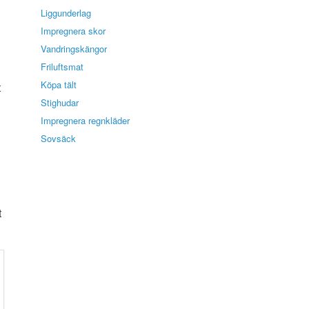
Liggunderlag
Impregnera skor
Vandringskängor
Friluftsmat
Köpa tält
t
Stighudar
Impregnera regnkläder
Sovsäck
t