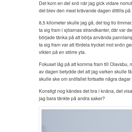
Det kom en del snö när jag gick vidare norru
det blev den mest krävande dagen dittills på 
8,5 kilometer skulle jag gå, det tog tio timma
ta sig fram i sjöarnas strandkanter, där var 
började tänka på att börja använda pannlampa.
ta sig fram var att fördela trycket mot snön 
vikten på en större yta.
Fokuset låg på att komma fram till Olavsbu, ma
av dagen betydde det att jag varken skulle få
skulle ske om snöfallet fortsatte några dagar ti
Konstigt nog kändes det bra i knäna, det visade
jag bara tänkte på andra saker?