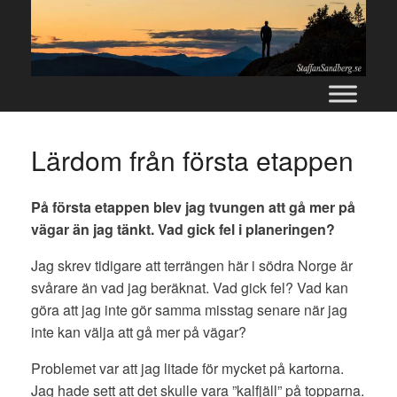
Skip
to
content
Lärdom från första etappen
På första etappen blev jag tvungen att gå mer på
vägar än jag tänkt. Vad gick fel i planeringen?
Jag skrev tidigare att terrängen här i södra Norge är
svårare än vad jag beräknat. Vad gick fel? Vad kan
göra att jag inte gör samma misstag senare när jag
inte kan välja att gå mer på vägar?
Problemet var att jag litade för mycket på kartorna.
Jag hade sett att det skulle vara ”kalfjäll” på topparna.