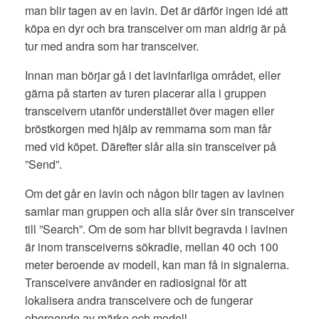
man blir tagen av en lavin. Det är därför ingen idé att
köpa en dyr och bra transceiver om man aldrig är på
tur med andra som har transceiver.
Innan man börjar gå i det lavinfarliga området, eller
gärna på starten av turen placerar alla i gruppen
transceivern utanför understället över magen eller
bröstkorgen med hjälp av remmarna som man får
med vid köpet. Därefter slår alla sin transceiver på
”Send”.
Om det går en lavin och någon blir tagen av lavinen
samlar man gruppen och alla slår över sin transceiver
till ”Search”. Om de som har blivit begravda i lavinen
är inom transceiverns sökradie, mellan 40 och 100
meter beroende av modell, kan man få in signalerna.
Transceivere använder en radiosignal för att
lokalisera andra transceivere och de fungerar
oberoende av märke och modell.