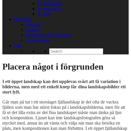
Sy packpåsar
Sy skalvantar
Sy tarp
Om sidan
Om mig
Tumler
Felsökning för fotografer
Annonsering
Sök
Search
for:
Placera något i förgrunden
I ett öppet landskap kan det upplevas svårt att få variation i
bilderna, men med ett enkelt knep får dina landskapsbilder ett
stort lyft.
Går man på tur i ett storslaget fjällandskap är det ofta de vackra
fjällen som man har störst fokus på i landskapsbilderna, men för att
få ut det lilla extra av det fina landskapet måste man tänka på ljus
och komposition. Ljuset kan inte landskapsfotografen göra så
mycket med, annat än att vänta och välja när man ska besöka en
plats, men kompositionen kan man förbättra. I ett öppet fjällandskap