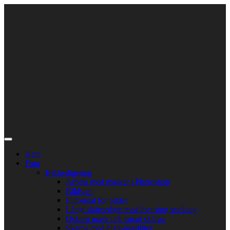
Skip
to
content
Hem
Foto
Bildredigering
Arbeta med masker i Photoshop
Bildspel
Filformat för bilder
Långt skärpedjup med focusing stacking
Oskarp mask och smart skärpa
Skärpa med high-passfilter