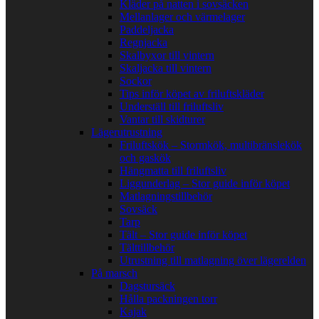
Kläder på natten i sovsäcken
Mellanlager och värmelager
Paddeljacka
Regnjacka
Skalbyxor till vintern
Skaljacka till vintern
Sockor
Tips inför köpet av friluftskläder
Underställ till friluftsliv
Vantar till skidturer
Lägerutrustning
Friluftskök – Stormkök, multibränslekök
och gaskök
Hängmatta till friluftsliv
Liggunderlag – Stor guide inför köpet
Matlagningstillbehör
Sovsäck
Tarp
Tält – Stor guide inför köpet
Tälttillbehör
Utrustning till matlagning över lägerelden
På marsch
Dagstursäck
Hålla packningen torr
Kajak