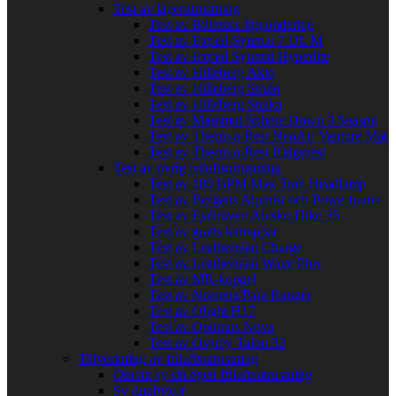
Test av lägerutrustning
Test av Biltemas liggunderlag
Test av Exped Synmat 7 UL M
Test av Exped Synmat Hyperlite
Test av Hilleberg Akto
Test av Hilleberg Soulo
Test av Hilleberg Staika
Test av Mammut Sphere Down 3 Season
Test av Therm-a-Rest NeoAir Venture Mat
Test av Therm-a-Rest Ridgerest
Test av övrig friluftsutrustning
Test av 180 BPM Max Trail Headlamp
Test av Bergans Alpinist och Powerframe
Test av Fjällräven Abisko Hike 35
Test av gratis kartappar
Test av Leatherman Charge
Test av Leatherman Wave Plus
Test av MR-koppel
Test av Norrøna Para Ranger
Test av Olight H17
Test av Optimus Nova
Test av Osprey Talon 33
Tillverkning av friluftsutrustning
Om att sy sin egen friluftsutrustning
Sy dunbyxor