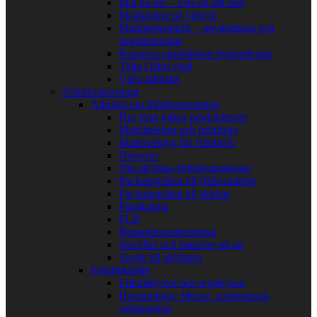
Mat på tur – Tips på lätt mat
Matlagning på vintern
Multibränslekök – användning och
begränsningar
Reparera uppblåsbart liggunderlag
Tälta i hård vind
Välja tältplats
Friluftsutrustning
Allmänt om friluftsutrustning
Hur man tolkar produkttester
Mobiltelefon och friluftsliv
Multiverktyg för friluftsliv
Nessesär
Om att köpa friluftsutrustning
Packningslista till fjällvandring
Packningslista till skidtur
Pannlampa
PLB
Reparationsutrustning
Solceller och batterier på tur
Spade till skidturer
Friluftskläder
Friluftsbyxor och regnbyxor
Huvudplagg: Mössa, ansiktsmask,
solglasögon