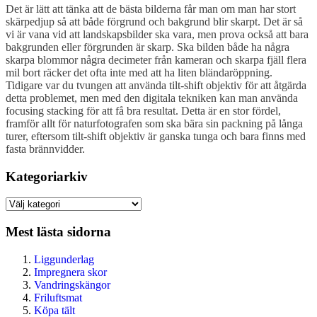
Det är lätt att tänka att de bästa bilderna får man om man har stort
skärpedjup så att både förgrund och bakgrund blir skarpt. Det är så
vi är vana vid att landskapsbilder ska vara, men prova också att bara
bakgrunden eller förgrunden är skarp. Ska bilden både ha några
skarpa blommor några decimeter från kameran och skarpa fjäll flera
mil bort räcker det ofta inte med att ha liten bländaröppning.
Tidigare var du tvungen att använda tilt-shift objektiv för att åtgärda
detta problemet, men med den digitala tekniken kan man använda
focusing stacking för att få bra resultat. Detta är en stor fördel,
framför allt för naturfotografen som ska bära sin packning på långa
turer, eftersom tilt-shift objektiv är ganska tunga och bara finns med
fasta brännvidder.
Kategoriarkiv
Kategoriarkiv
Mest lästa sidorna
Liggunderlag
Impregnera skor
Vandringskängor
Friluftsmat
Köpa tält