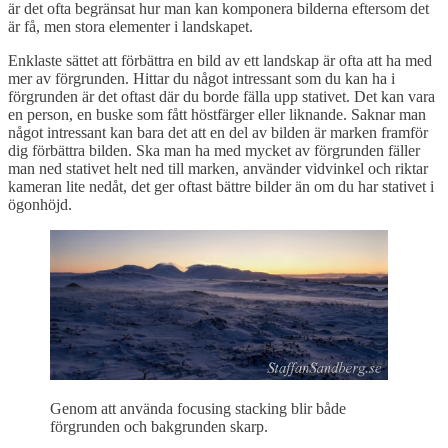
är det ofta begränsat hur man kan komponera bilderna eftersom det
är få, men stora elementer i landskapet.
Enklaste sättet att förbättra en bild av ett landskap är ofta att ha med
mer av förgrunden. Hittar du något intressant som du kan ha i
förgrunden är det oftast där du borde fälla upp stativet. Det kan vara
en person, en buske som fått höstfärger eller liknande. Saknar man
något intressant kan bara det att en del av bilden är marken framför
dig förbättra bilden. Ska man ha med mycket av förgrunden fäller
man ned stativet helt ned till marken, använder vidvinkel och riktar
kameran lite nedåt, det ger oftast bättre bilder än om du har stativet i
ögonhöjd.
Genom att använda focusing stacking blir både
förgrunden och bakgrunden skarp.