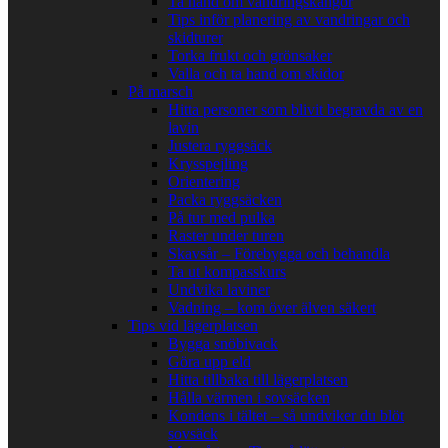
Ta hand om vandringskängor
Tips inför planering av vandringar och
skidturer
Torka frukt och grönsaker
Valla och ta hand om skidor
På marsch
Hitta personer som blivit begravda av en
lavin
Justera ryggsäck
Krysspejling
Orientering
Packa ryggsäcken
På tur med pulka
Raster under turen
Skavsår – Förebygga och behandla
Ta ut kompasskurs
Undvika laviner
Vadning – kom över älven säkert
Tips vid lägerplatsen
Bygga snöbivack
Göra upp eld
Hitta tillbaka till lägerplatsen
Hålla värmen i sovsäcken
Kondens i tältet – så undviker du blöt
sovsäck