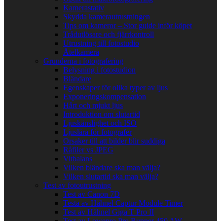
Kamerastativ
Skydda kamerautrustningen
Tips om kameror – Stor guide inför köpet
Trådutlösare och fjärrkontroll
Utrustning till fotostudio
Åtelkamera
Grunderna i fotografering
Belysning i fotostudion
Bländare
Egenskaper för olika typer av ljus
Exponeringskompensation
Hårt och mjukt ljus
Introduktion om slutartid
Ljuskänslighet och ISO
Ljuslära för fotografer
Orsaker till att bilder blir suddiga
Råfiler vs JPEG
Vitbalans
Vilken bländare ska man välja?
Vilken slutartid ska man välja?
Test av fotoutrustning
Test av Canon 7D
Testa av Hähnel Captur Module Timer
Test av Hähnel Giga T Pro II
Test av Lowepro Pro Runner 450 AW