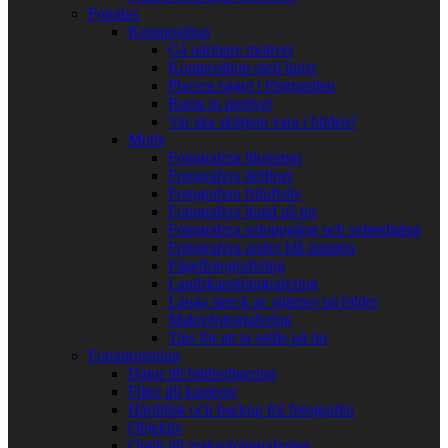
Fototips
Komposition
Gå närmare motivet
Komposition med linjer
Placera något i förgrunden
Rama in motivet
Var ska skärpan vara i bilden?
Motiv
Fotografera blommor
Fotografera delfiner
Fotografera friluftsliv
Fotografera hund på tur
Fotografera soluppgång och solnedgång
Fotografera under blå timmen
Fågelfotografering
Landskapsfotografering
Långa streck av stjärnor på bilder
Makrofotografering
Tips för att ta selfie på tur
Fotoutrustning
Dator till bildredigering
Filter till kameror
Hårddisk och backup för fotografen
Objektiv
Optik till makrofotografering