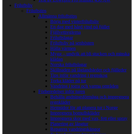
Friluftsliv
Friluftstips
Allmänna friluftstips
Börja med vinterfriluftsliv
En dag med hård vind på fjället
Fjällvettreglerna
Friluftslagar
Friluftsliv på senhösten
Hålla värmen
Mygg – undvik att bli stucken och minska
klådan
Norska friluftslagar
Skillnaden på låglandsleder och fjälleder
Tips inför vandring i regnskog
Torka kläder på tur
Vandring i torra och varma områden
Förberedelser inför turen
Behålla andningsförmåga och impregnera
regnkläder
Hemsidor för att planera tur i Norge
Impregnera bomullskläder
Impregnera skor med vax, fett eller spray
Planering av långtur
Reparera vandringskängor