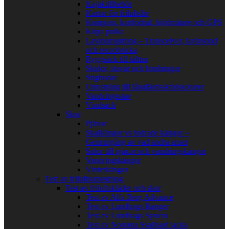
Kajaktillbehör
Kartor för friluftsliv
Kompass, kartfodral, höjdmätare och GPS
Köpa pulka
Lavinutrustning – Transceiver, lavinsond
och reccobricka
Ryggsäck till tälttur
Skidor, stavar och bindningar
Stighudar
Utrustning till långfärdsskridskoturer
Vandringsstav
Vindsäck
Skor
Pjäxor
Skalkängor vs fodrade kängor –
Genomgång av vad andra anser
Sulor till pjäxor och vandringskängor
Vandringskängor
Vinterkängor
Test av friluftsutrustning
Test av friluftskläder och skor
Test av Alfa Berg Advance
Test av Lundhags Ranger
Test av Lundhags Syncro
Test av Norrøna Svalbard jacka