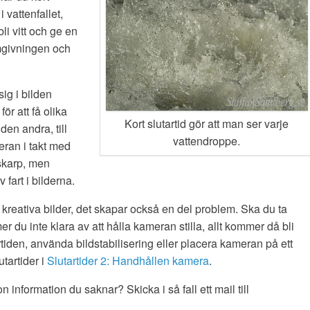
vattenfallet,
i vitt och ge en
mgivningen och
sig i bilden
ör att få olika
Kort slutartid gör att man ser varje
 den andra, till
vattendroppe.
eran i takt med
skarp, men
fart i bilderna.
ll kreativa bilder, det skapar också en del problem. Ska du ta
r du inte klara av att hålla kameran stilla, allt kommer då bli
rtiden, använda bildstabilisering eller placera kameran på ett
tartider i
Slutartider 2: Handhållen kamera
.
information du saknar? Skicka i så fall ett mail till