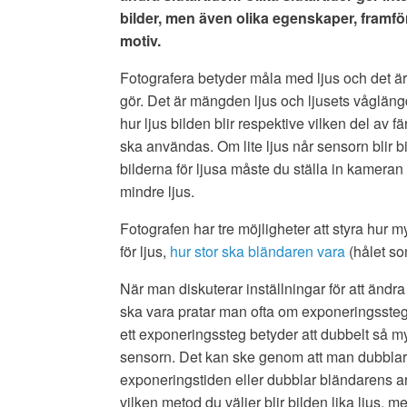
bilder, men även olika egenskaper, framför 
motiv.
Fotografera betyder måla med ljus och det ä
gör. Det är mängden ljus och ljusets våglä
hur ljus bilden blir respektive vilken del av f
ska användas. Om lite ljus når sensorn blir bi
bilderna för ljusa måste du ställa in kamera
mindre ljus.
Fotografen har tre möjligheter att styra hur 
för ljus,
hur stor ska bländaren vara
(hålet so
När man diskuterar inställningar för att ändra
ska vara pratar man ofta om exponeringsste
ett exponeringssteg betyder att dubbelt så m
sensorn. Det kan ske genom att man dubblar
exponeringstiden eller dubblar bländarens ar
vilken metod du väljer blir bilden lika ljus, 