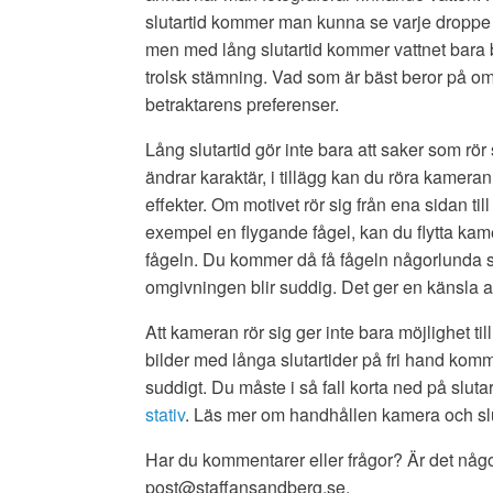
slutartid kommer man kunna se varje droppe i 
men med lång slutartid kommer vattnet bara bl
trolsk stämning. Vad som är bäst beror på o
betraktarens preferenser.
Lång slutartid gör inte bara att saker som rör 
ändrar karaktär, i tillägg kan du röra kameran f
effekter. Om motivet rör sig från ena sidan till
exempel en flygande fågel, kan du flytta kam
fågeln. Du kommer då få fågeln någorlunda 
omgivningen blir suddig. Det ger en känsla av 
Att kameran rör sig ger inte bara möjlighet ti
bilder med långa slutartider på fri hand komme
suddigt. Du måste i så fall korta ned på sluta
stativ
. Läs mer om handhållen kamera och slu
Har du kommentarer eller frågor? Är det någon 
post@staffansandberg.se.