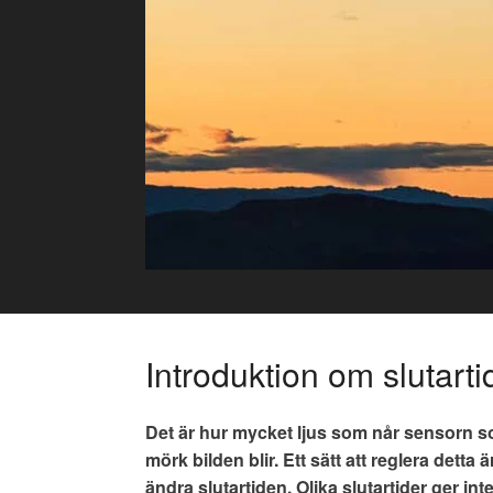
Skip
to
content
Introduktion om slutarti
Det är hur mycket ljus som når sensorn 
mörk bilden blir. Ett sätt att reglera detta 
ändra slutartiden. Olika slutartider ger inte