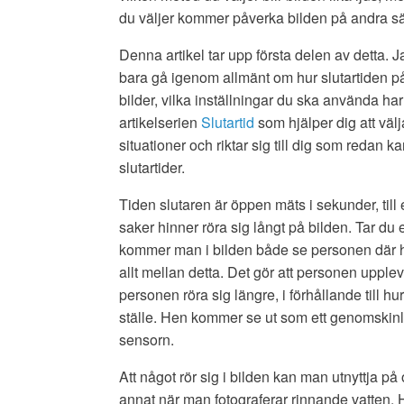
du väljer kommer påverka bilden på andra sä
Denna artikel tar upp första delen av detta.
bara gå igenom allmänt om hur slutartiden p
bilder, vilka inställningar du ska använda har 
artikelserien
Slutartid
som hjälper dig att välja
situationer och riktar sig till dig som redan
slutartider.
Tiden slutaren är öppen mäts i sekunder, till
saker hinner röra sig långt på bilden. Tar d
kommer man i bilden både se personen där hen
allt mellan detta. Det gör att personen upp
personen röra sig längre, i förhållande till 
ställe. Hen kommer se ut som ett genomskinl
sensorn.
Att något rör sig i bilden kan man utnyttja på 
annat när man fotograferar rinnande vatten. 