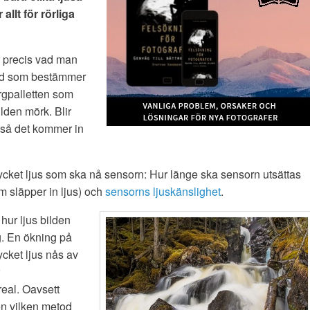
allt för rörliga
r precis vad man
ngd som bestämmer
ärgpalletten som
lden mörk. Blir
n så det kommer in
mycket ljus som ska nå sensorn: Hur länge ska sensorn utsättas
m släpper in ljus) och
sensorns ljuskänslighet
.
 hur ljus bilden
g. En ökning på
ycket ljus nås av
eal. Oavsett
men vilken metod