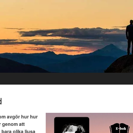
d
som avgör hur hur
är genom att
 bara olika ljusa