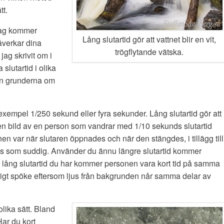
tt.
 Jag kommer
Lång slutartid gör att vattnet blir en vit,
åverkar dina
trögflytande vätska.
jag skrivit om i
 slutartid i olika
 kan grunderna om
 exempel 1/250 sekund eller fyra sekunder. Lång slutartid gör att
u en bild av en person som vandrar med 1/10 sekunds slutartid
 var när slutaren öppnades och när den stängdes, i tillägg till
levs som suddig. Använder du ännu längre slutartid kommer
hur lång slutartid du har kommer personen vara kort tid på samma
igt spöke eftersom ljus från bakgrunden når samma delar av
olika sätt. Bland
Har du kort