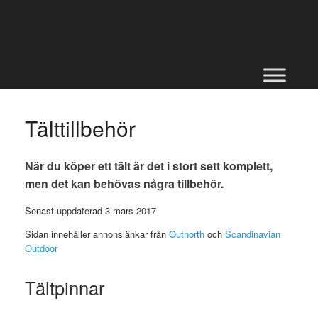
Skip
to
content
Tälttillbehör
När du köper ett tält är det i stort sett komplett,
men det kan behövas några tillbehör.
Senast uppdaterad 3 mars 2017
Sidan innehåller annonslänkar från
Outnorth
och
Scandinavian
Outdoor
Tältpinnar