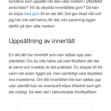
kondens som uppstår när den våta marken i yttertältet
avdunstar? Vill du skydda innertältets golv? Då kan
du köpa
lösa golv
till en del tält. Det ger ökad vikt och
jag har inte sett
b
ehov för det, min
packning ligger
därför på den våta marken
.
Uppsättning av innertält
En del tält har
innertält som kan sättas upp utan
yttertältet
. Om du ofta håller på med friluftsliv där det
är varmt och insekter är det praktiskt. Du slipper
b
li för
varm när solen ligger på, men samtidigt vara skyddad
m
o
t insekterna.
Om ditt innertältet inte kan sättas upp
utan yttertält kan du eventuellt köpa tillbehör som gör
det möjligt. Se efter det i välsorterade friluftsaffärer.