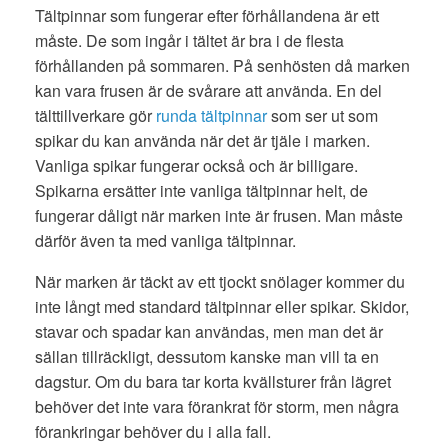
Tältpinnar som fungerar efter förhållandena är ett
måste. De som ingår i tältet
är bra
i de flesta
förhållanden på sommaren. På senhösten då marken
kan vara frusen är de svårare att använda. En del
tälttillverkare gör
runda tältpinnar
som ser ut som
spikar du kan använda när det är tjäle i marken.
Vanliga spikar fungerar också och är billigare.
Spikarna ersätter inte vanliga tältpinnar helt, de
fungerar dåligt när marken inte är frusen. Man måste
därför även ta med vanliga tältpinnar.
När marken är täckt av ett tjockt snölager kommer du
inte långt med standard tältpinnar eller spikar. Skidor,
stavar och spadar kan användas, men man det är
sällan tillräckligt, dessutom kanske man vill ta en
dagstur. Om du bara tar korta kvällsturer från lägret
behöver det inte vara förankrat för storm, men några
förankringar behöver du i alla fall.