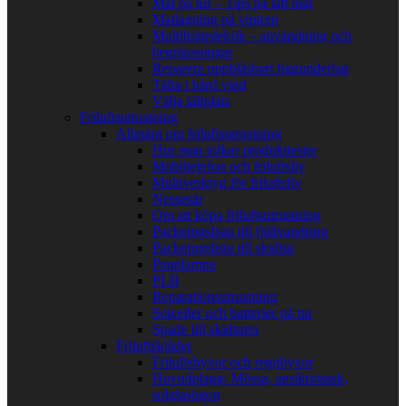
Mat på tur – Tips på lätt mat
Matlagning på vintern
Multibränslekök – användning och
begränsningar
Reparera uppblåsbart liggunderlag
Tälta i hård vind
Välja tältplats
Friluftsutrustning
Allmänt om friluftsutrustning
Hur man tolkar produkttester
Mobiltelefon och friluftsliv
Multiverktyg för friluftsliv
Nessesär
Om att köpa friluftsutrustning
Packningslista till fjällvandring
Packningslista till skidtur
Pannlampa
PLB
Reparationsutrustning
Solceller och batterier på tur
Spade till skidturer
Friluftskläder
Friluftsbyxor och regnbyxor
Huvudplagg: Mössa, ansiktsmask,
solglasögon