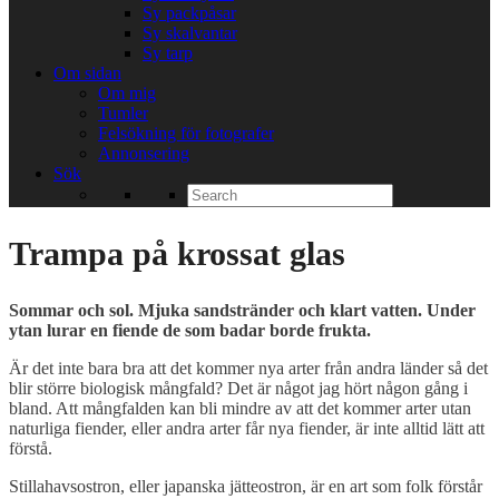
Sy packpåsar
Sy skalvantar
Sy tarp
Om sidan
Om mig
Tumler
Felsökning för fotografer
Annonsering
Sök
Search
for:
Trampa på krossat glas
Sommar och sol. Mjuka sandstränder och klart vatten. Under
ytan lurar en fiende de som badar borde frukta.
Är det inte bara bra att det kommer nya arter från andra länder så det
blir större biologisk mångfald? Det är något jag hört någon gång i
bland. Att mångfalden kan bli mindre av att det kommer arter utan
naturliga fiender, eller andra arter får nya fiender, är inte alltid lätt att
förstå.
Stillahavsostron, eller japanska jätteostron, är en art som folk förstår