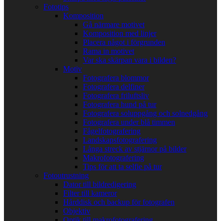
Fototips
Komposition
Gå närmare motivet
Komposition med linjer
Placera något i förgrunden
Rama in motivet
Var ska skärpan vara i bilden?
Motiv
Fotografera blommor
Fotografera delfiner
Fotografera friluftsliv
Fotografera hund på tur
Fotografera soluppgång och solnedgång
Fotografera under blå timmen
Fågelfotografering
Landskapsfotografering
Långa streck av stjärnor på bilder
Makrofotografering
Tips för att ta selfie på tur
Fotoutrustning
Dator till bildredigering
Filter till kameror
Hårddisk och backup för fotografen
Objektiv
Optik till makrofotografering