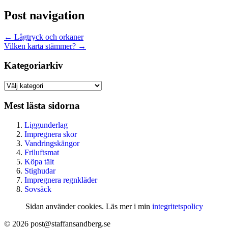
Post navigation
←
Lågtryck och orkaner
Vilken karta stämmer?
→
Kategoriarkiv
Kategoriarkiv
Mest lästa sidorna
Liggunderlag
Impregnera skor
Vandringskängor
Friluftsmat
Köpa tält
Stighudar
Impregnera regnkläder
Sovsäck
Sidan använder cookies. Läs mer i min
integritetspolicy
© 2026 post@staffansandberg.se