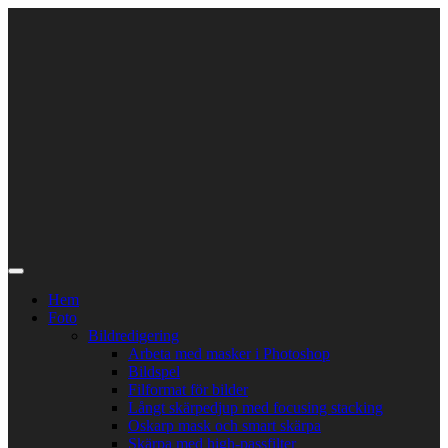
Skip
to
content
Hem
Foto
Bildredigering
Arbeta med masker i Photoshop
Bildspel
Filformat för bilder
Långt skärpedjup med focusing stacking
Oskarp mask och smart skärpa
Skärpa med high-passfilter