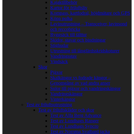
Kajaktillbehör
Kartor för friluftsliv
Kompass, kartfodral, höjdmätare och GPS
Köpa pulka
Lavinutrustning – Transceiver, lavinsond
och reccobricka
Ryggsäck till tälttur
Skidor, stavar och bindningar
Stighudar
Utrustning till långfärdsskridskoturer
Vandringsstav
Vindsäck
Skor
Pjäxor
Skalkängor vs fodrade kängor –
Genomgång av vad andra anser
Sulor till pjäxor och vandringskängor
Vandringskängor
Vinterkängor
Test av friluftsutrustning
Test av friluftskläder och skor
Test av Alfa Berg Advance
Test av Lundhags Ranger
Test av Lundhags Syncro
Test av Norrøna Svalbard jacka