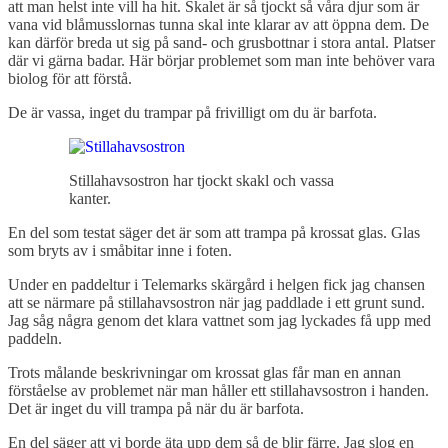
att man helst inte vill ha hit. Skalet är så tjockt så våra djur som är
vana vid blåmusslornas tunna skal inte klarar av att öppna dem. De
kan därför breda ut sig på sand- och grusbottnar i stora antal. Platser
där vi gärna badar. Här börjar problemet som man inte behöver vara
biolog för att förstå.
De är vassa, inget du trampar på frivilligt om du är barfota.
Stillahavsostron har tjockt skakl och vassa
kanter.
En del som testat säger det är som att trampa på krossat glas. Glas
som bryts av i småbitar inne i foten.
Under en paddeltur i Telemarks skärgård i helgen fick jag chansen
att se närmare på stillahavsostron när jag paddlade i ett grunt sund.
Jag såg några genom det klara vattnet som jag lyckades få upp med
paddeln.
Trots målande beskrivningar om krossat glas får man en annan
förståelse av problemet när man håller ett stillahavsostron i handen.
Det är inget du vill trampa på när du är barfota.
En del säger att vi borde äta upp dem så de blir färre. Jag slog en