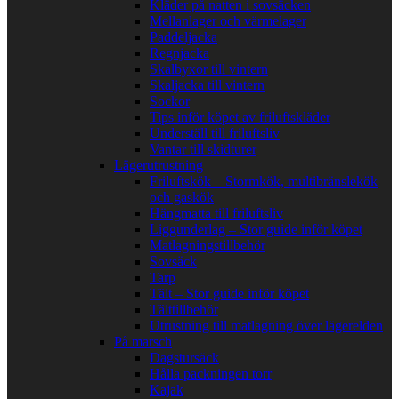
Kläder på natten i sovsäcken
Mellanlager och värmelager
Paddeljacka
Regnjacka
Skalbyxor till vintern
Skaljacka till vintern
Sockor
Tips inför köpet av friluftskläder
Underställ till friluftsliv
Vantar till skidturer
Lägerutrustning
Friluftskök – Stormkök, multibränslekök
och gaskök
Hängmatta till friluftsliv
Liggunderlag – Stor guide inför köpet
Matlagningstillbehör
Sovsäck
Tarp
Tält – Stor guide inför köpet
Tälttillbehör
Utrustning till matlagning över lägerelden
På marsch
Dagstursäck
Hålla packningen torr
Kajak