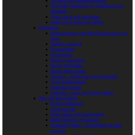
Ta hand om vandringskängor
Tips inför planering av vandringar och
skidturer
Torka frukt och grönsaker
Valla och ta hand om skidor
På marsch
Hitta personer som blivit begravda av en
lavin
Justera ryggsäck
Krysspejling
Orientering
Packa ryggsäcken
På tur med pulka
Raster under turen
Skavsår – Förebygga och behandla
Ta ut kompasskurs
Undvika laviner
Vadning – kom över älven säkert
Tips vid lägerplatsen
Bygga snöbivack
Göra upp eld
Hitta tillbaka till lägerplatsen
Hålla värmen i sovsäcken
Kondens i tältet – så undviker du blöt
sovsäck