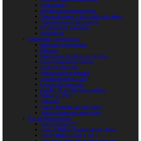
Kamerastativ
Skydda kamerautrustningen
Tips om kameror – Stor guide inför köpet
Trådutlösare och fjärrkontroll
Utrustning till fotostudio
Åtelkamera
Grunderna i fotografering
Belysning i fotostudion
Bländare
Egenskaper för olika typer av ljus
Exponeringskompensation
Hårt och mjukt ljus
Introduktion om slutartid
Ljuskänslighet och ISO
Ljuslära för fotografer
Orsaker till att bilder blir suddiga
Råfiler vs JPEG
Vitbalans
Vilken bländare ska man välja?
Vilken slutartid ska man välja?
Test av fotoutrustning
Test av Canon 7D
Testa av Hähnel Captur Module Timer
Test av Hähnel Giga T Pro II
Test av Lowepro Pro Runner 450 AW