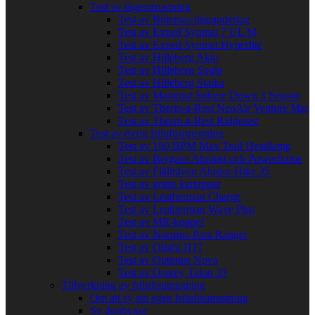
Test av lägerutrustning
Test av Biltemas liggunderlag
Test av Exped Synmat 7 UL M
Test av Exped Synmat Hyperlite
Test av Hilleberg Akto
Test av Hilleberg Soulo
Test av Hilleberg Staika
Test av Mammut Sphere Down 3 Season
Test av Therm-a-Rest NeoAir Venture Mat
Test av Therm-a-Rest Ridgerest
Test av övrig friluftsutrustning
Test av 180 BPM Max Trail Headlamp
Test av Bergans Alpinist och Powerframe
Test av Fjällräven Abisko Hike 35
Test av gratis kartappar
Test av Leatherman Charge
Test av Leatherman Wave Plus
Test av MR-koppel
Test av Norrøna Para Ranger
Test av Olight H17
Test av Optimus Nova
Test av Osprey Talon 33
Tillverkning av friluftsutrustning
Om att sy sin egen friluftsutrustning
Sy dunbyxor