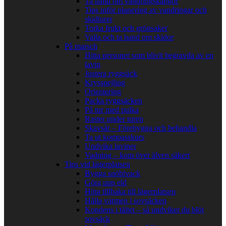
Ta hand om vandringskängor
Tips inför planering av vandringar och
skidturer
Torka frukt och grönsaker
Valla och ta hand om skidor
På marsch
Hitta personer som blivit begravda av en
lavin
Justera ryggsäck
Krysspejling
Orientering
Packa ryggsäcken
På tur med pulka
Raster under turen
Skavsår – Förebygga och behandla
Ta ut kompasskurs
Undvika laviner
Vadning – kom över älven säkert
Tips vid lägerplatsen
Bygga snöbivack
Göra upp eld
Hitta tillbaka till lägerplatsen
Hålla värmen i sovsäcken
Kondens i tältet – så undviker du blöt
sovsäck