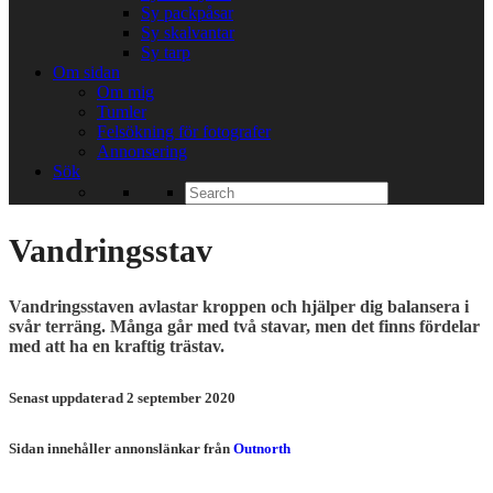
Sy packpåsar
Sy skalvantar
Sy tarp
Om sidan
Om mig
Tumler
Felsökning för fotografer
Annonsering
Sök
Search
for:
Vandringsstav
Vandringsstaven avlastar kroppen och hjälper dig balansera i
svår terräng. Många går med två stavar, men det finns fördelar
med att ha en kraftig trästav.
Senast uppdaterad 2 september 2020
Sidan innehåller annonslänkar från
Outnorth