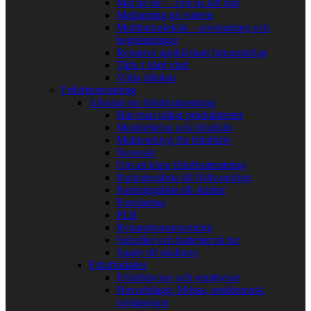
Mat på tur – Tips på lätt mat
Matlagning på vintern
Multibränslekök – användning och
begränsningar
Reparera uppblåsbart liggunderlag
Tälta i hård vind
Välja tältplats
Friluftsutrustning
Allmänt om friluftsutrustning
Hur man tolkar produkttester
Mobiltelefon och friluftsliv
Multiverktyg för friluftsliv
Nessesär
Om att köpa friluftsutrustning
Packningslista till fjällvandring
Packningslista till skidtur
Pannlampa
PLB
Reparationsutrustning
Solceller och batterier på tur
Spade till skidturer
Friluftskläder
Friluftsbyxor och regnbyxor
Huvudplagg: Mössa, ansiktsmask,
solglasögon