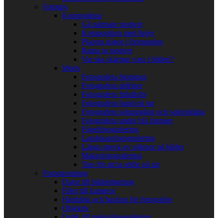
Fototips
Komposition
Gå närmare motivet
Komposition med linjer
Placera något i förgrunden
Rama in motivet
Var ska skärpan vara i bilden?
Motiv
Fotografera blommor
Fotografera delfiner
Fotografera friluftsliv
Fotografera hund på tur
Fotografera soluppgång och solnedgång
Fotografera under blå timmen
Fågelfotografering
Landskapsfotografering
Långa streck av stjärnor på bilder
Makrofotografering
Tips för att ta selfie på tur
Fotoutrustning
Dator till bildredigering
Filter till kameror
Hårddisk och backup för fotografen
Objektiv
Optik till makrofotografering