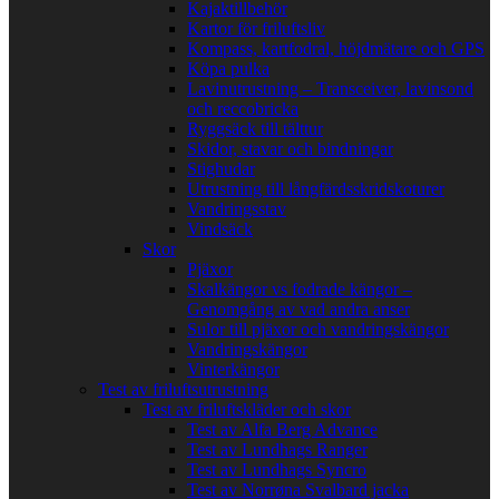
Kajaktillbehör
Kartor för friluftsliv
Kompass, kartfodral, höjdmätare och GPS
Köpa pulka
Lavinutrustning – Transceiver, lavinsond
och reccobricka
Ryggsäck till tälttur
Skidor, stavar och bindningar
Stighudar
Utrustning till långfärdsskridskoturer
Vandringsstav
Vindsäck
Skor
Pjäxor
Skalkängor vs fodrade kängor –
Genomgång av vad andra anser
Sulor till pjäxor och vandringskängor
Vandringskängor
Vinterkängor
Test av friluftsutrustning
Test av friluftskläder och skor
Test av Alfa Berg Advance
Test av Lundhags Ranger
Test av Lundhags Syncro
Test av Norrøna Svalbard jacka