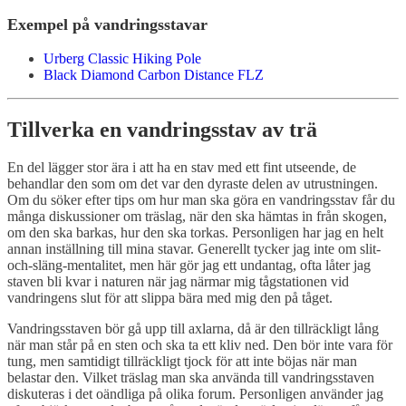
Exempel på vandringsstavar
Urberg Classic Hiking Pole
Black Diamond Carbon Distance FLZ
Tillverka en vandringsstav av trä
En del lägger stor ära i att ha en stav med ett fint utseende, de
behandlar den som om det var den dyraste delen av utrustningen.
Om du söker efter tips om hur man ska göra en vandringsstav får du
många diskussioner om träslag, när den ska hämtas in från skogen,
om den ska barkas, hur den ska torkas. Personligen har jag en helt
annan inställning till mina stavar. Generellt tycker jag inte om slit-
och-släng-mentalitet, men här gör jag ett undantag, ofta låter jag
staven bli kvar i naturen när jag närmar mig tågstationen vid
vandringens slut för att slippa bära med mig den på tåget.
Vandringsstaven bör gå upp till axlarna, då är den tillräckligt lång
när man står på en sten och ska ta ett kliv ned. Den bör inte vara för
tung, men samtidigt tillräckligt tjock för att inte böjas när man
belastar den. Vilket träslag man ska använda till vandringsstaven
diskuteras i det oändliga på olika forum. Personligen använder jag