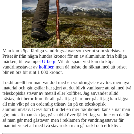
Man kan köpa färdiga vandringsstavar som ser ut som skidstavar.
Priset är från några hundra kronor för en av aluminium från billiga
märken, till exempel
Urberg
. Vill du spara vikt kan du köpa
vandringsstavar av
kolfiber
, men då måste du räknat med att priset
blir en bra bit runt 1 000 kronor.
Traditionellt har man vandrat med en vandringsstav av trä, men nya
material och gångstilar har gjort att det blivit vanligare att gå med två
teleskopiska stavar av metall eller kolfiber. Jag använder alltid
trästav, det beror framför allt på att jag litar mer på att jag kan lägga
all min vikt på en ordentlig trästav än på en teleskopisk
aluminiumstav. Dessutom blir det en mer traditionell känsla när man
går, inte att man ska jag gå snabbt över fjället. Jag vet inte om det är
så man går med gåstavar, men i reklamen för vandringsstavar får
man intrycket att med två stavar ska man gå raskt och effektivt.