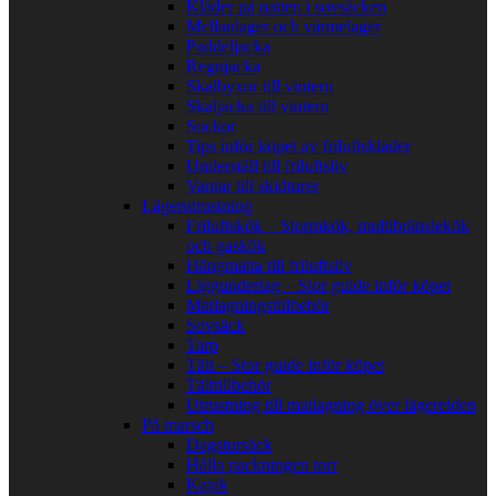
Kläder på natten i sovsäcken
Mellanlager och värmelager
Paddeljacka
Regnjacka
Skalbyxor till vintern
Skaljacka till vintern
Sockor
Tips inför köpet av friluftskläder
Underställ till friluftsliv
Vantar till skidturer
Lägerutrustning
Friluftskök – Stormkök, multibränslekök
och gaskök
Hängmatta till friluftsliv
Liggunderlag – Stor guide inför köpet
Matlagningstillbehör
Sovsäck
Tarp
Tält – Stor guide inför köpet
Tälttillbehör
Utrustning till matlagning över lägerelden
På marsch
Dagstursäck
Hålla packningen torr
Kajak