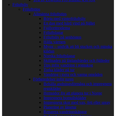
Friluftsliv
Friluftstips
Allmänna friluftstips
Börja med vinterfriluftsliv
En dag med hård vind på fjället
Fjällvettreglerna
Friluftslagar
Friluftsliv på senhösten
Hålla värmen
Mygg – undvik att bli stucken och minska
klådan
Norska friluftslagar
Skillnaden på låglandsleder och fjälleder
Tips inför vandring i regnskog
Torka kläder på tur
Vandring i torra och varma områden
Förberedelser inför turen
Behålla andningsförmåga och impregnera
regnkläder
Hemsidor för att planera tur i Norge
Impregnera bomullskläder
Impregnera skor med vax, fett eller spray
Planering av långtur
Reparera vandringskängor