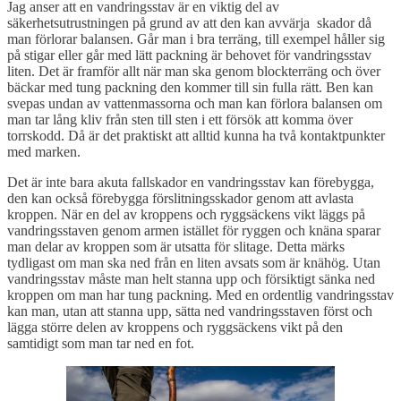
Jag anser att en vandringsstav är en viktig del av
säkerhetsutrustningen på grund av att den kan avvärja skador då
man förlorar balansen. Går man i bra terräng, till exempel håller sig
på stigar eller går med lätt packning är behovet för vandringsstav
liten. Det är framför allt när man ska genom blockterräng och över
bäckar med tung packning den kommer till sin fulla rätt. Ben kan
svepas undan av vattenmassorna och man kan förlora balansen om
man tar lång kliv från sten till sten i ett försök att komma över
torrskodd. Då är det praktiskt att alltid kunna ha två kontaktpunkter
med marken.
Det är inte bara akuta fallskador en vandringsstav kan förebygga,
den kan också förebygga förslitningsskador genom att avlasta
kroppen. När en del av kroppens och ryggsäckens vikt läggs på
vandringsstaven genom armen istället för ryggen och knäna sparar
man delar av kroppen som är utsatta för slitage. Detta märks
tydligast om man ska ned från en liten avsats som är knähög. Utan
vandringsstav måste man helt stanna upp och försiktigt sänka ned
kroppen om man har tung packning. Med en ordentlig vandringsstav
kan man, utan att stanna upp, sätta ned vandringsstaven först och
lägga större delen av kroppens och ryggsäckens vikt på den
samtidigt som man tar ned en fot.