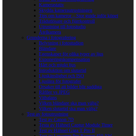
Kamerastativ
Skydda kamerautrustningen
Tips om kameror – Stor guide inför köpet
Trådutlösare och fjärrkontroll
Utrustning till fotostudio
Åtelkamera
Grunderna i fotografering
Belysning i fotostudion
Bländare
Egenskaper för olika typer av ljus
Exponeringskompensation
Hårt och mjukt ljus
Introduktion om slutartid
Ljuskänslighet och ISO
Ljuslära för fotografer
Orsaker till att bilder blir suddiga
Råfiler vs JPEG
Vitbalans
Vilken bländare ska man välja?
Vilken slutartid ska man välja?
Test av fotoutrustning
Test av Canon 7D
Testa av Hähnel Captur Module Timer
Test av Hähnel Giga T Pro II
Test av Lowepro Pro Runner 450 AW