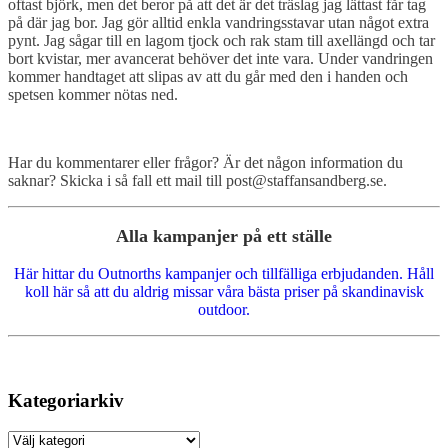
oftast björk, men det beror på att det är det träslag jag lättast får tag
på där jag bor. Jag gör alltid enkla vandringsstavar utan något extra
pynt. Jag sågar till en lagom tjock och rak stam till axellängd och tar
bort kvistar, mer avancerat behöver det inte vara. Under vandringen
kommer handtaget att slipas av att du går med den i handen och
spetsen kommer nötas ned.
Har du kommentarer eller frågor? Är det någon information du
saknar? Skicka i så fall ett mail till post@staffansandberg.se.
Alla kampanjer på ett ställe
Här hittar du Outnorths kampanjer och tillfälliga erbjudanden. Håll
koll här så att du aldrig missar våra bästa priser på skandinavisk
outdoor.
Kategoriarkiv
Kategoriarkiv