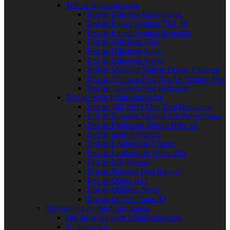
Test av lägerutrustning
Test av Biltemas liggunderlag
Test av Exped Synmat 7 UL M
Test av Exped Synmat Hyperlite
Test av Hilleberg Akto
Test av Hilleberg Soulo
Test av Hilleberg Staika
Test av Mammut Sphere Down 3 Season
Test av Therm-a-Rest NeoAir Venture Mat
Test av Therm-a-Rest Ridgerest
Test av övrig friluftsutrustning
Test av 180 BPM Max Trail Headlamp
Test av Bergans Alpinist och Powerframe
Test av Fjällräven Abisko Hike 35
Test av gratis kartappar
Test av Leatherman Charge
Test av Leatherman Wave Plus
Test av MR-koppel
Test av Norrøna Para Ranger
Test av Olight H17
Test av Optimus Nova
Test av Osprey Talon 33
Tillverkning av friluftsutrustning
Om att sy sin egen friluftsutrustning
Sy dunbyxor