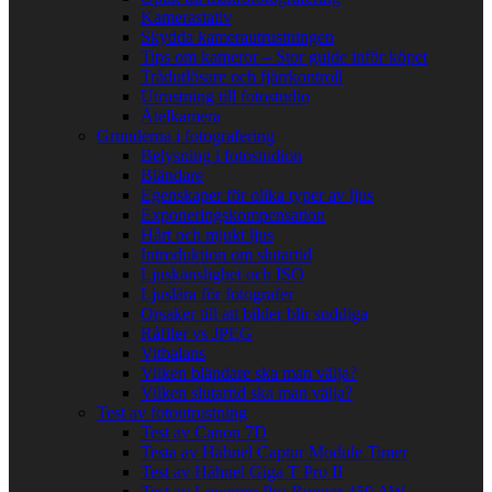
Kamerastativ
Skydda kamerautrustningen
Tips om kameror – Stor guide inför köpet
Trådutlösare och fjärrkontroll
Utrustning till fotostudio
Åtelkamera
Grunderna i fotografering
Belysning i fotostudion
Bländare
Egenskaper för olika typer av ljus
Exponeringskompensation
Hårt och mjukt ljus
Introduktion om slutartid
Ljuskänslighet och ISO
Ljuslära för fotografer
Orsaker till att bilder blir suddiga
Råfiler vs JPEG
Vitbalans
Vilken bländare ska man välja?
Vilken slutartid ska man välja?
Test av fotoutrustning
Test av Canon 7D
Testa av Hähnel Captur Module Timer
Test av Hähnel Giga T Pro II
Test av Lowepro Pro Runner 450 AW