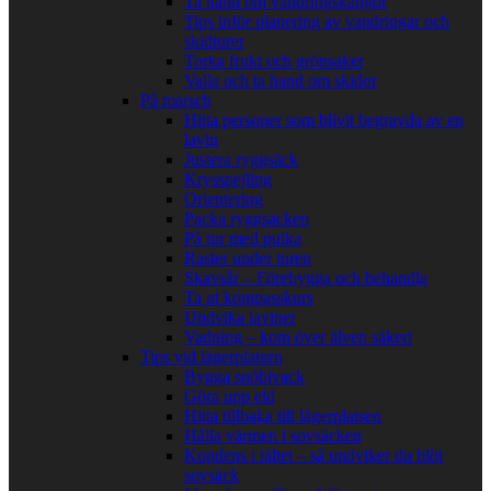
Ta hand om vandringskängor
Tips inför planering av vandringar och
skidturer
Torka frukt och grönsaker
Valla och ta hand om skidor
På marsch
Hitta personer som blivit begravda av en
lavin
Justera ryggsäck
Krysspejling
Orientering
Packa ryggsäcken
På tur med pulka
Raster under turen
Skavsår – Förebygga och behandla
Ta ut kompasskurs
Undvika laviner
Vadning – kom över älven säkert
Tips vid lägerplatsen
Bygga snöbivack
Göra upp eld
Hitta tillbaka till lägerplatsen
Hålla värmen i sovsäcken
Kondens i tältet – så undviker du blöt
sovsäck