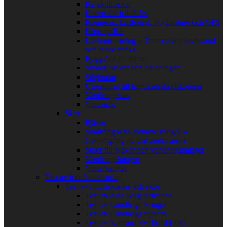
Kajaktillbehör
Kartor för friluftsliv
Kompass, kartfodral, höjdmätare och GPS
Köpa pulka
Lavinutrustning – Transceiver, lavinsond
och reccobricka
Ryggsäck till tälttur
Skidor, stavar och bindningar
Stighudar
Utrustning till långfärdsskridskoturer
Vandringsstav
Vindsäck
Skor
Pjäxor
Skalkängor vs fodrade kängor –
Genomgång av vad andra anser
Sulor till pjäxor och vandringskängor
Vandringskängor
Vinterkängor
Test av friluftsutrustning
Test av friluftskläder och skor
Test av Alfa Berg Advance
Test av Lundhags Ranger
Test av Lundhags Syncro
Test av Norrøna Svalbard jacka