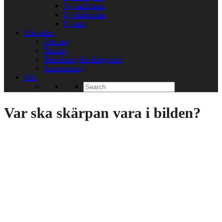
Sy packpåsar
Sy skalvantar
Sy tarp
Om sidan
Om mig
Tumler
Felsökning för fotografer
Annonsering
Sök
Search
for:
Var ska skärpan vara i bilden?