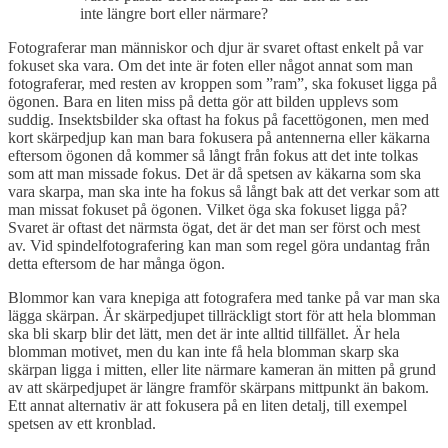
inte längre bort eller närmare?
Fotograferar man människor och djur är svaret oftast enkelt på var
fokuset ska vara. Om det inte är foten eller något annat som man
fotograferar, med resten av kroppen som ”ram”, ska fokuset ligga på
ögonen. Bara en liten miss på detta gör att bilden upplevs som
suddig. Insektsbilder ska oftast ha fokus på facettögonen, men med
kort skärpedjup kan man bara fokusera på antennerna eller käkarna
eftersom ögonen då kommer så långt från fokus att det inte tolkas
som att man missade fokus. Det är då spetsen av käkarna som ska
vara skarpa, man ska inte ha fokus så långt bak att det verkar som att
man missat fokuset på ögonen. Vilket öga ska fokuset ligga på?
Svaret är oftast det närmsta ögat, det är det man ser först och mest
av. Vid spindelfotografering kan man som regel göra undantag från
detta eftersom de har många ögon.
Blommor kan vara knepiga att fotografera med tanke på var man ska
lägga skärpan. Är skärpedjupet tillräckligt stort för att hela blomman
ska bli skarp blir det lätt, men det är inte alltid tillfället. Är hela
blomman motivet, men du kan inte få hela blomman skarp ska
skärpan ligga i mitten, eller lite närmare kameran än mitten på grund
av att skärpedjupet är längre framför skärpans mittpunkt än bakom.
Ett annat alternativ är att fokusera på en liten detalj, till exempel
spetsen av ett kronblad.