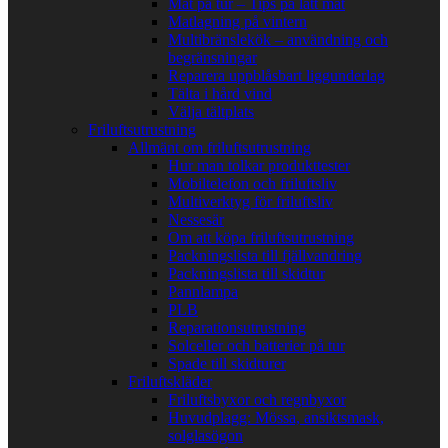
Mat på tur – Tips på lätt mat
Matlagning på vintern
Multibränslekök – användning och
begränsningar
Reparera uppblåsbart liggunderlag
Tälta i hård vind
Välja tältplats
Friluftsutrustning
Allmänt om friluftsutrustning
Hur man tolkar produkttester
Mobiltelefon och friluftsliv
Multiverktyg för friluftsliv
Nessesär
Om att köpa friluftsutrustning
Packningslista till fjällvandring
Packningslista till skidtur
Pannlampa
PLB
Reparationsutrustning
Solceller och batterier på tur
Spade till skidturer
Friluftskläder
Friluftsbyxor och regnbyxor
Huvudplagg: Mössa, ansiktsmask,
solglasögon