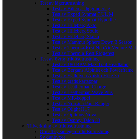
Test av lägerutrustning
Test av Biltemas liggunderlag
Test av Exped Synmat 7 UL M
Test av Exped Synmat Hyperlite
Test av Hilleberg Akto
Test av Hilleberg Soulo
Test av Hilleberg Staika
Test av Mammut Sphere Down 3 Season
Test av Therm-a-Rest NeoAir Venture Mat
Test av Therm-a-Rest Ridgerest
Test av övrig friluftsutrustning
Test av 180 BPM Max Trail Headlamp
Test av Bergans Alpinist och Powerframe
Test av Fjällräven Abisko Hike 35
Test av gratis kartappar
Test av Leatherman Charge
Test av Leatherman Wave Plus
Test av MR-koppel
Test av Norrøna Para Ranger
Test av Olight H17
Test av Optimus Nova
Test av Osprey Talon 33
Tillverkning av friluftsutrustning
Om att sy sin egen friluftsutrustning
Sy dunbyxor