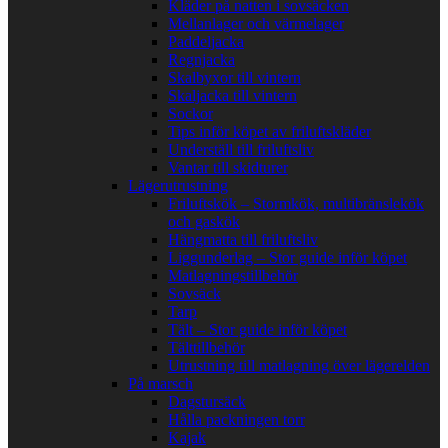
Kläder på natten i sovsäcken
Mellanlager och värmelager
Paddeljacka
Regnjacka
Skalbyxor till vintern
Skaljacka till vintern
Sockor
Tips inför köpet av friluftskläder
Underställ till friluftsliv
Vantar till skidturer
Lägerutrustning
Friluftskök – Stormkök, multibränslekök
och gaskök
Hängmatta till friluftsliv
Liggunderlag – Stor guide inför köpet
Matlagningstillbehör
Sovsäck
Tarp
Tält – Stor guide inför köpet
Tälttillbehör
Utrustning till matlagning över lägerelden
På marsch
Dagstursäck
Hålla packningen torr
Kajak