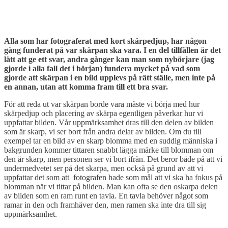
Alla som har fotograferat med kort skärpedjup, har någon
gång funderat på var skärpan ska vara. I en del tillfällen är det
lätt att ge ett svar, andra gånger kan man som nybörjare (jag
gjorde i alla fall det i början) fundera mycket på vad som
gjorde att skärpan i en bild upplevs på rätt ställe, men inte på
en annan, utan att komma fram till ett bra svar.
För att reda ut var skärpan borde vara måste vi börja med hur
skärpedjup och placering av skärpa egentligen påverkar hur vi
uppfattar bilden. Vår uppmärksamhet dras till den delen av bilden
som är skarp, vi ser bort från andra delar av bilden. Om du till
exempel tar en bild av en skarp blomma med en suddig människa i
bakgrunden kommer tittaren snabbt lägga märke till blomman om
den är skarp, men personen ser vi bort ifrån. Det beror både på att vi
undermedvetet ser på det skarpa, men också på grund av att vi
uppfattar det som att fotografen hade som mål att vi ska ha fokus på
blomman när vi tittar på bilden. Man kan ofta se den oskarpa delen
av bilden som en ram runt en tavla. En tavla behöver något som
ramar in den och framhäver den, men ramen ska inte dra till sig
uppmärksamhet.