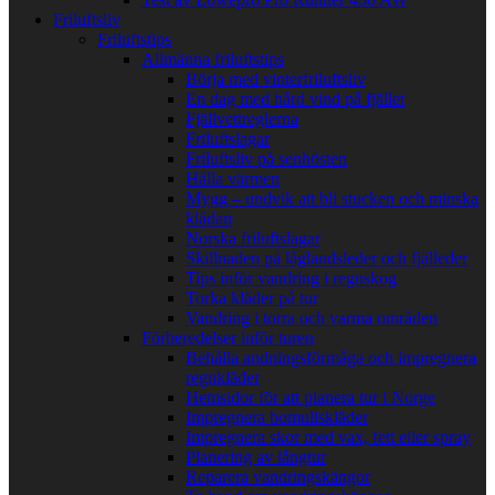
Friluftsliv
Friluftstips
Allmänna friluftstips
Börja med vinterfriluftsliv
En dag med hård vind på fjället
Fjällvettreglerna
Friluftslagar
Friluftsliv på senhösten
Hålla värmen
Mygg – undvik att bli stucken och minska
klådan
Norska friluftslagar
Skillnaden på låglandsleder och fjälleder
Tips inför vandring i regnskog
Torka kläder på tur
Vandring i torra och varma områden
Förberedelser inför turen
Behålla andningsförmåga och impregnera
regnkläder
Hemsidor för att planera tur i Norge
Impregnera bomullskläder
Impregnera skor med vax, fett eller spray
Planering av långtur
Reparera vandringskängor