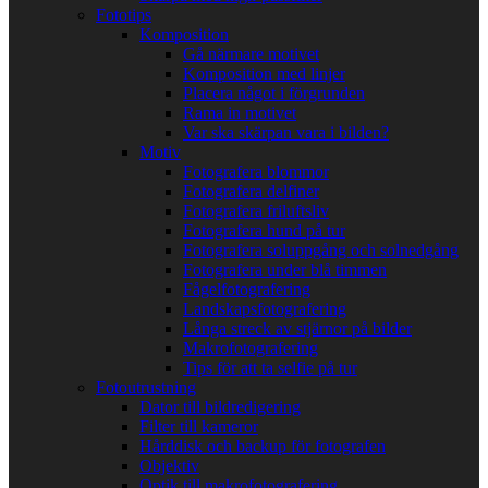
Fototips
Komposition
Gå närmare motivet
Komposition med linjer
Placera något i förgrunden
Rama in motivet
Var ska skärpan vara i bilden?
Motiv
Fotografera blommor
Fotografera delfiner
Fotografera friluftsliv
Fotografera hund på tur
Fotografera soluppgång och solnedgång
Fotografera under blå timmen
Fågelfotografering
Landskapsfotografering
Långa streck av stjärnor på bilder
Makrofotografering
Tips för att ta selfie på tur
Fotoutrustning
Dator till bildredigering
Filter till kameror
Hårddisk och backup för fotografen
Objektiv
Optik till makrofotografering