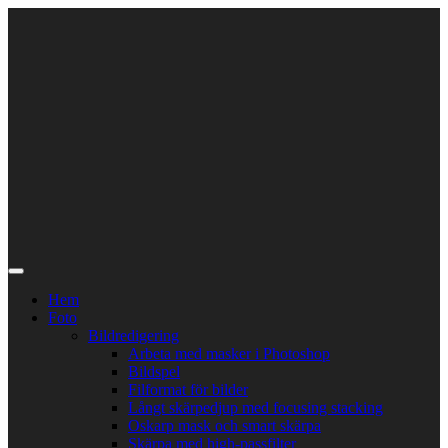
Skip
to
content
Hem
Foto
Bildredigering
Arbeta med masker i Photoshop
Bildspel
Filformat för bilder
Långt skärpedjup med focusing stacking
Oskarp mask och smart skärpa
Skärpa med high-passfilter