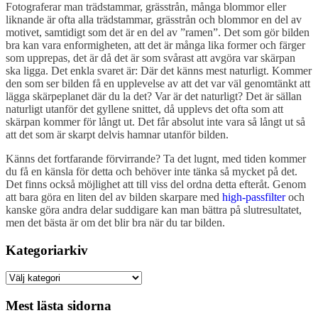
Fotograferar man trädstammar, grässtrån, många blommor eller
liknande är ofta alla trädstammar, grässtrån och blommor en del av
motivet, samtidigt som det är en del av ”ramen”. Det som gör bilden
bra kan vara enformigheten, att det är många lika former och färger
som upprepas, det är då det är som svårast att avgöra var skärpan
ska ligga. Det enkla svaret är: Där det känns mest naturligt. Kommer
den som ser bilden få en upplevelse av att det var väl genomtänkt att
lägga skärpeplanet där du la det? Var är det naturligt? Det är sällan
naturligt utanför det gyllene snittet, då upplevs det ofta som att
skärpan kommer för långt ut. Det får absolut inte vara så långt ut så
att det som är skarpt delvis hamnar utanför bilden.
Känns det fortfarande förvirrande? Ta det lugnt, med tiden kommer
du få en känsla för detta och behöver inte tänka så mycket på det.
Det finns också möjlighet att till viss del ordna detta efteråt. Genom
att bara göra en liten del av bilden skarpare med
high-passfilter
och
kanske göra andra delar suddigare kan man bättra på slutresultatet,
men det bästa är om det blir bra när du tar bilden.
Kategoriarkiv
Kategoriarkiv
Mest lästa sidorna