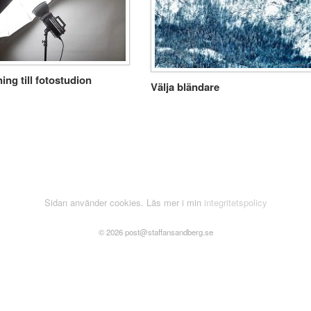
ing till fotostudion
Välja bländare
Sidan använder cookies. Läs mer i min
integritetspolicy
© 2026 post@staffansandberg.se