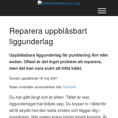
Skip
to
content
Reparera uppblåsbart
liggunderlag
Uppblåsbara liggunderlag får punktering förr eller
sedan. Oftast är det inget problem att reparera,
men det kan vara svårt att hitta hålet.
Senast uppdaterad 18 maj 2021
Sidan innehåller annonslänkar från
Outnorth
Du har gått långt och är sliten. Tältet är rest,
liggunderlaget har blåsts upp. Du kryper in i tältet för
att få skydd mot den kalla vinden och lägger dig i
sovsäcken. När maten kokar börjar tvivlet komma. Är