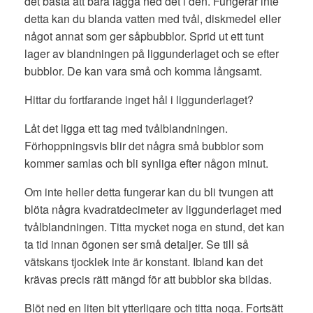
det bästa att bara lägga ned det i den. Fungerar inte
detta kan du blanda vatten med tvål, diskmedel eller
något annat som ger såpbubblor. Sprid ut ett tunt
lager av blandningen på liggunderlaget och se efter
bubblor. De kan vara små och komma långsamt.
Hittar du fortfarande inget hål i liggunderlaget?
Låt det ligga ett tag med tvålblandningen.
Förhoppningsvis blir det några små bubblor som
kommer samlas och bli synliga efter någon minut.
Om inte heller detta fungerar kan du bli tvungen att
blöta några kvadratdecimeter av liggunderlaget med
tvålblandningen. Titta mycket noga en stund, det kan
ta tid innan ögonen ser små detaljer. Se till så
vätskans tjocklek inte är konstant. Ibland kan det
krävas precis rätt mängd för att bubblor ska bildas.
Blöt ned en liten bit ytterligare och titta noga. Fortsätt