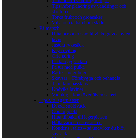
Ta hand om vandringskängor
Tips inför planering av vandringar och
skidturer
Torka frukt och grönsaker
Valla och ta hand om skidor
På marsch
Hitta personer som blivit begravda av en
lavin
Justera ryggsäck
Krysspejling
Orientering
Packa ryggsäcken
På tur med pulka
Raster under turen
Skavsår – Förebygga och behandla
Ta ut kompasskurs
Undvika laviner
Vadning – kom över älven säkert
Tips vid lägerplatsen
Bygga snöbivack
Göra upp eld
Hitta tillbaka till lägerplatsen
Hålla värmen i sovsäcken
Kondens i tältet – så undviker du blöt
sovsäck