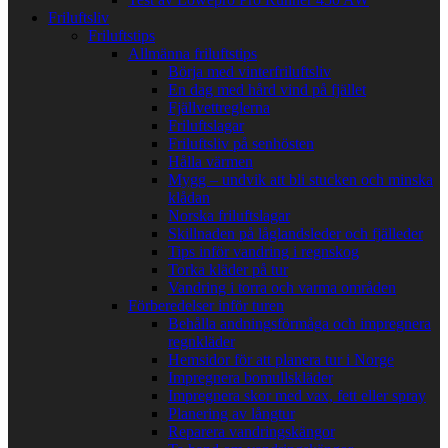
Friluftsliv
Friluftstips
Allmänna friluftstips
Börja med vinterfriluftsliv
En dag med hård vind på fjället
Fjällvettreglerna
Friluftslagar
Friluftsliv på senhösten
Hålla värmen
Mygg – undvik att bli stucken och minska
klådan
Norska friluftslagar
Skillnaden på låglandsleder och fjälleder
Tips inför vandring i regnskog
Torka kläder på tur
Vandring i torra och varma områden
Förberedelser inför turen
Behålla andningsförmåga och impregnera
regnkläder
Hemsidor för att planera tur i Norge
Impregnera bomullskläder
Impregnera skor med vax, fett eller spray
Planering av långtur
Reparera vandringskängor