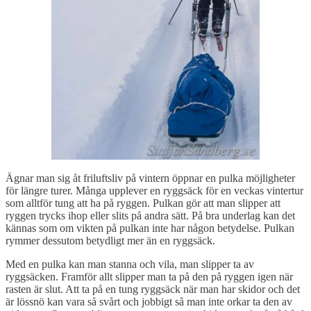
Ägnar man sig åt friluftsliv på vintern öppnar en pulka möjligheter
för längre turer. Många upplever en ryggsäck för en veckas vintertur
som alltför tung att ha på ryggen. Pulkan gör att man slipper att
ryggen trycks ihop eller slits på andra sätt. På bra underlag kan det
kännas som om vikten på pulkan inte har någon betydelse. Pulkan
rymmer dessutom betydligt mer än en ryggsäck.
Med en pulka kan man stanna och vila, man slipper ta av
ryggsäcken. Framför allt slipper man ta på den på ryggen igen när
rasten är slut. Att ta på en tung ryggsäck när man har skidor och det
är lössnö kan vara så svårt och jobbigt så man inte orkar ta den av