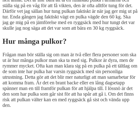
ställa sig på en våg för att få vikten, den är ofta alltför tung för det.
Därför vet jag sällan hur tung pulkan faktiskt är när jag ger mig ut på
tur. Enda gången jag faktiskt vägt en pulka vägde den 60 kg. Ska
jag ge mig på en jämförelse med en ryggsäck med hur tungt det var
skulle jag nog säga att det var som att bära en 30 kg ryggsäck.
Hur många pulkor?
Frågan man bör ställa sig om man är två eller flera personer som ska
ut är hur många pulkor man ska ta med sig. Pulkor är dyra, men de
rymmer mycket. Ofta kan man klara sig på en pulka på ett tältlag om
de som inte har pulka har varsin ryggsäck med sin personliga
utrustning. Detta gör att det blir mer naturligt att man samarbetar för
att komma fram. Är det en brant backe eller en lång dagsetapp
spänner man en till framför pulkan för att hjälpa till. I lössnö är det
den som har pulka som går sist för att ha spår att gå i. Om det finns
risk att pulkan välter kan en med ryggsäck gå sist och vända upp
den.