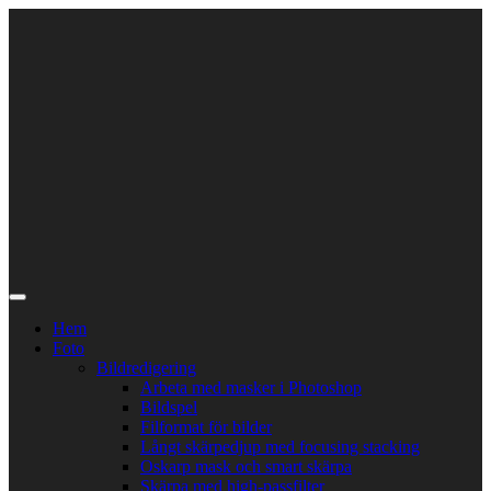
Skip
to
content
Hem
Foto
Bildredigering
Arbeta med masker i Photoshop
Bildspel
Filformat för bilder
Långt skärpedjup med focusing stacking
Oskarp mask och smart skärpa
Skärpa med high-passfilter