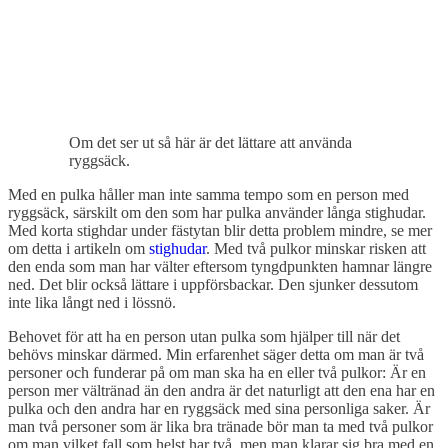
Om det ser ut så här är det lättare att använda
ryggsäck.
Med en pulka håller man inte samma tempo som en person med
ryggsäck, särskilt om den som har pulka använder långa stighudar.
Med korta stighdar under fästytan blir detta problem mindre, se mer
om detta i artikeln om
stighudar
. Med två pulkor minskar risken att
den enda som man har välter eftersom tyngdpunkten hamnar längre
ned. Det blir också lättare i uppförsbackar. Den sjunker dessutom
inte lika långt ned i lössnö.
Behovet för att ha en person utan pulka som hjälper till när det
behövs minskar därmed. Min erfarenhet säger detta om man är två
personer och funderar på om man ska ha en eller två pulkor: Är en
person mer vältränad än den andra är det naturligt att den ena har en
pulka och den andra har en ryggsäck med sina personliga saker. Är
man två personer som är lika bra tränade bör man ta med två pulkor
om man vilket fall som helst har två, men man klarar sig bra med en