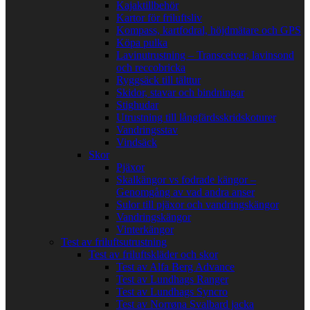
Kajaktillbehör
Kartor för friluftsliv
Kompass, kartfodral, höjdmätare och GPS
Köpa pulka
Lavinutrustning – Transceiver, lavinsond
och reccobricka
Ryggsäck till tälttur
Skidor, stavar och bindningar
Stighudar
Utrustning till långfärdsskridskoturer
Vandringsstav
Vindsäck
Skor
Pjäxor
Skalkängor vs fodrade kängor –
Genomgång av vad andra anser
Sulor till pjäxor och vandringskängor
Vandringskängor
Vinterkängor
Test av friluftsutrustning
Test av friluftskläder och skor
Test av Alfa Berg Advance
Test av Lundhags Ranger
Test av Lundhags Syncro
Test av Norrøna Svalbard jacka