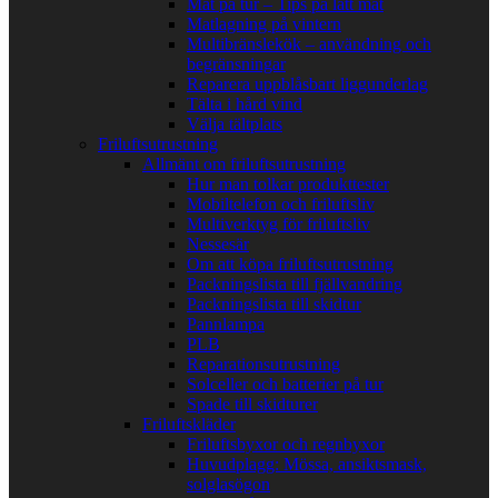
Mat på tur – Tips på lätt mat
Matlagning på vintern
Multibränslekök – användning och
begränsningar
Reparera uppblåsbart liggunderlag
Tälta i hård vind
Välja tältplats
Friluftsutrustning
Allmänt om friluftsutrustning
Hur man tolkar produkttester
Mobiltelefon och friluftsliv
Multiverktyg för friluftsliv
Nessesär
Om att köpa friluftsutrustning
Packningslista till fjällvandring
Packningslista till skidtur
Pannlampa
PLB
Reparationsutrustning
Solceller och batterier på tur
Spade till skidturer
Friluftskläder
Friluftsbyxor och regnbyxor
Huvudplagg: Mössa, ansiktsmask,
solglasögon