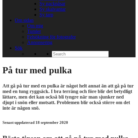
Sy packpåsar
Sy skalvantar
Sy tarp
Om sidan
Om mig
Tumler
Felsökning för fotografer
Annonsering
Sök
Search
for:
På tur med pulka
Att gå på tur med en pulka är något helt annat än att gå på tur
med en tung ryggsäck. I bra terräng och före blir det betydligt
lättare, men det kan också bli tyngre när man sjunker ned
djupt i snön eller motsatt. Problemen blir också större om det
inte är någon snö.
Senast uppdaterad 18 september 2020