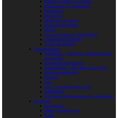
Kläder på natten i sovsäcken
Mellanlager och värmelager
Paddeljacka
Regnjacka
Skalbyxor till vintern
Skaljacka till vintern
Sockor
Tips inför köpet av friluftskläder
Underställ till friluftsliv
Vantar till skidturer
Lägerutrustning
Friluftskök – Stormkök, multibränslekök
och gaskök
Hängmatta till friluftsliv
Liggunderlag – Stor guide inför köpet
Matlagningstillbehör
Sovsäck
Tarp
Tält – Stor guide inför köpet
Tälttillbehör
Utrustning till matlagning över lägerelden
På marsch
Dagstursäck
Hålla packningen torr
Kajak