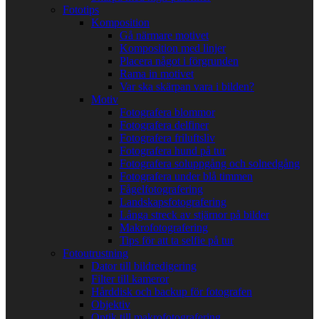
Fototips
Komposition
Gå närmare motivet
Komposition med linjer
Placera något i förgrunden
Rama in motivet
Var ska skärpan vara i bilden?
Motiv
Fotografera blommor
Fotografera delfiner
Fotografera friluftsliv
Fotografera hund på tur
Fotografera soluppgång och solnedgång
Fotografera under blå timmen
Fågelfotografering
Landskapsfotografering
Långa streck av stjärnor på bilder
Makrofotografering
Tips för att ta selfie på tur
Fotoutrustning
Dator till bildredigering
Filter till kameror
Hårddisk och backup för fotografen
Objektiv
Optik till makrofotografering