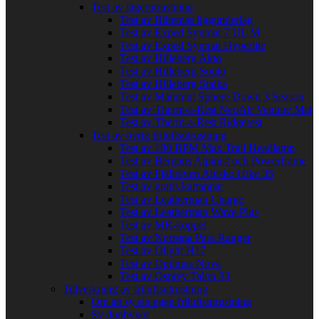
Test av lägerutrustning
Test av Biltemas liggunderlag
Test av Exped Synmat 7 UL M
Test av Exped Synmat Hyperlite
Test av Hilleberg Akto
Test av Hilleberg Soulo
Test av Hilleberg Staika
Test av Mammut Sphere Down 3 Season
Test av Therm-a-Rest NeoAir Venture Mat
Test av Therm-a-Rest Ridgerest
Test av övrig friluftsutrustning
Test av 180 BPM Max Trail Headlamp
Test av Bergans Alpinist och Powerframe
Test av Fjällräven Abisko Hike 35
Test av gratis kartappar
Test av Leatherman Charge
Test av Leatherman Wave Plus
Test av MR-koppel
Test av Norrøna Para Ranger
Test av Olight H17
Test av Optimus Nova
Test av Osprey Talon 33
Tillverkning av friluftsutrustning
Om att sy sin egen friluftsutrustning
Sy dunbyxor