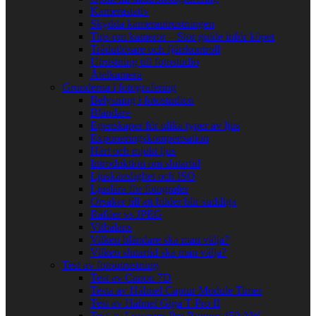
Kamerastativ
Skydda kamerautrustningen
Tips om kameror – Stor guide inför köpet
Trådutlösare och fjärrkontroll
Utrustning till fotostudio
Åtelkamera
Grunderna i fotografering
Belysning i fotostudion
Bländare
Egenskaper för olika typer av ljus
Exponeringskompensation
Hårt och mjukt ljus
Introduktion om slutartid
Ljuskänslighet och ISO
Ljuslära för fotografer
Orsaker till att bilder blir suddiga
Råfiler vs JPEG
Vitbalans
Vilken bländare ska man välja?
Vilken slutartid ska man välja?
Test av fotoutrustning
Test av Canon 7D
Testa av Hähnel Captur Module Timer
Test av Hähnel Giga T Pro II
Test av Lowepro Pro Runner 450 AW