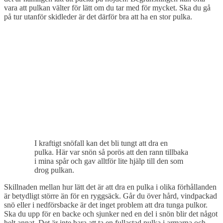
vara att pulkan välter för lätt om du tar med för mycket. Ska du gå
på tur utanför skidleder är det därför bra att ha en stor pulka.
I kraftigt snöfall kan det bli tungt att dra en
pulka. Här var snön så porös att den rann tillbaka
i mina spår och gav alltför lite hjälp till den som
drog pulkan.
Skillnaden mellan hur lätt det är att dra en pulka i olika förhållanden
är betydligt större än för en ryggsäck. Går du över hård, vindpackad
snö eller i nedförsbacke är det inget problem att dra tunga pulkor.
Ska du upp för en backe och sjunker ned en del i snön blir det något
helt annat. Det är inte bara att ta en fullastad pulka i armarna och