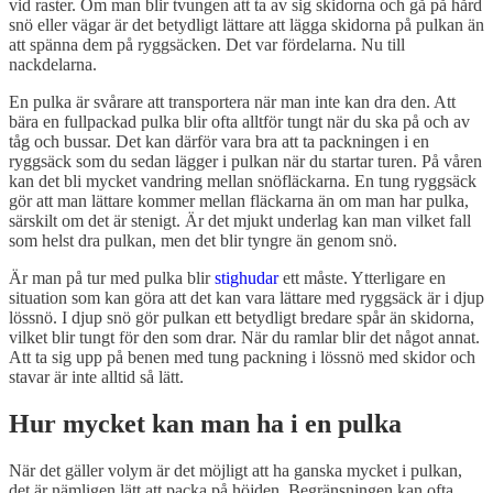
vid raster. Om man blir tvungen att ta av sig skidorna och gå på hård
snö eller vägar är det betydligt lättare att lägga skidorna på pulkan än
att spänna dem på ryggsäcken. Det var fördelarna. Nu till
nackdelarna.
En pulka är svårare att transportera när man inte kan dra den. Att
bära en fullpackad pulka blir ofta alltför tungt när du ska på och av
tåg och bussar. Det kan därför vara bra att ta packningen i en
ryggsäck som du sedan lägger i pulkan när du startar turen. På våren
kan det bli mycket vandring mellan snöfläckarna. En tung ryggsäck
gör att man lättare kommer mellan fläckarna än om man har pulka,
särskilt om det är stenigt. Är det mjukt underlag kan man vilket fall
som helst dra pulkan, men det blir tyngre än genom snö.
Är man på tur med pulka blir
stighudar
ett måste. Ytterligare en
situation som kan göra att det kan vara lättare med ryggsäck är i djup
lössnö. I djup snö gör pulkan ett betydligt bredare spår än skidorna,
vilket blir tungt för den som drar. När du ramlar blir det något annat.
Att ta sig upp på benen med tung packning i lössnö med skidor och
stavar är inte alltid så lätt.
Hur mycket kan man ha i en pulka
När det gäller volym är det möjligt att ha ganska mycket i pulkan,
det är nämligen lätt att packa på höjden. Begränsningen kan ofta