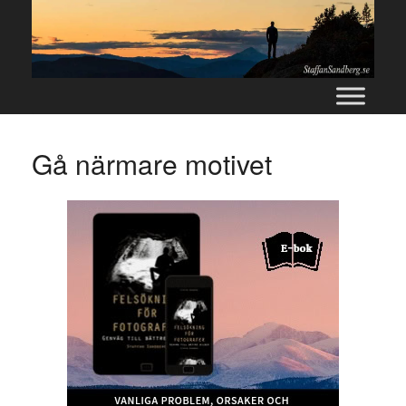
Skip
to
content
Gå närmare motivet