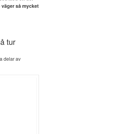
te väger så mycket
på tur
a delar av