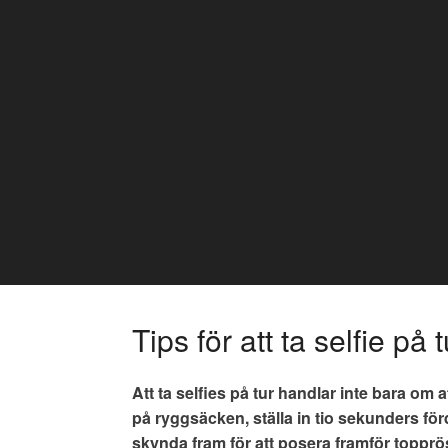
Skip
to
content
Tips för att ta selfie på t
Att ta selfies på tur handlar inte bara om 
på ryggsäcken, ställa in tio sekunders fö
skynda fram för att posera framför topprö