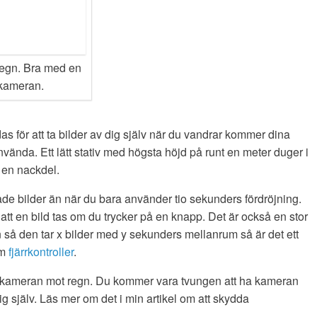
regn. Bra med en
 kameran.
das för att ta bilder av dig själv när du vandrar kommer dina
nvända. Ett lätt stativ med högsta höjd på runt en meter duger i
r en nackdel.
rade bilder än när du bara använder tio sekunders fördröjning.
tt en bild tas om du trycker på en knapp. Det är också en stor
 så den tar x bilder med y sekunders mellanrum så är det ett
om
fjärrkontroller
.
a kameran mot regn. Du kommer vara tvungen att ha kameran
ig själv. Läs mer om det i min artikel om att skydda