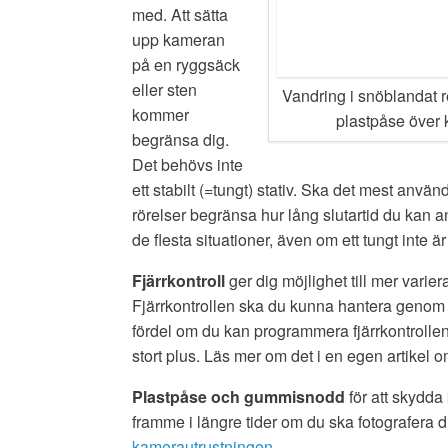
med. Att sätta
upp kameran
på en ryggsäck
eller sten
Vandring i snöblandat 
kommer
plastpåse över
begränsa dig.
Det behövs inte
ett stabilt (=tungt) stativ. Ska det mest använ
rörelser begränsa hur lång slutartid du kan a
de flesta situationer, även om ett tungt inte ä
Fjärrkontroll
ger dig möjlighet till mer varie
Fjärrkontrollen ska du kunna hantera genom a
fördel om du kan programmera fjärrkontrollen
stort plus. Läs mer om det i en egen artikel 
Plastpåse och gummisnodd
för att skydd
framme i längre tider om du ska fotografera d
kamerautrustningen
.