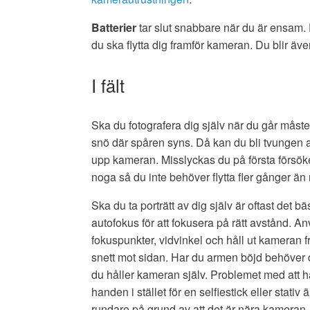
Batterier
tar slut snabbare när du är ensam
du ska flytta dig framför kameran. Du blir även 
I fält
Ska du fotografera dig själv när du går måste 
snö där spåren syns. Då kan du bli tvungen at
upp kameran. Misslyckas du på första försöke
noga så du inte behöver flytta fler gånger än
Ska du ta porträtt av dig själv är oftast det b
autofokus för att fokusera på rätt avstånd. A
fokuspunkter, vidvinkel och håll ut kameran fr
snett mot sidan. Har du armen böjd behöver d
du håller kameran själv. Problemet med att h
handen i stället för en selfiestick eller stativ är
rundare på grund av att det är nära kameran.