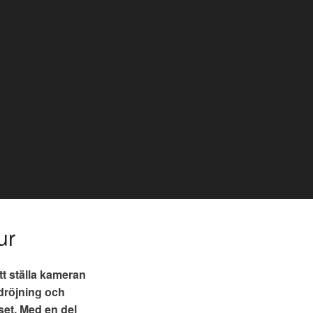
ur
att ställa kameran
rdröjning och
set. Med en del