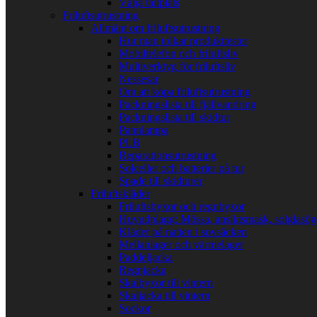
Välja tältplats
Friluftsutrustning
Allmänt om friluftsutrustning
Hur man tolkar produkttester
Mobiltelefon och friluftsliv
Multiverktyg för friluftsliv
Nessesär
Om att köpa friluftsutrustning
Packningslista till fjällvandring
Packningslista till skidtur
Pannlampa
PLB
Reparationsutrustning
Solceller och batterier på tur
Spade till skidturer
Friluftskläder
Friluftsbyxor och regnbyxor
Huvudplagg: Mössa, ansiktsmask, solglasö
Kläder på natten i sovsäcken
Mellanlager och värmelager
Paddeljacka
Regnjacka
Skalbyxor till vintern
Skaljacka till vintern
Sockor