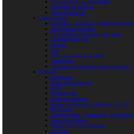
Tips inför köpet av friluftskläder
Underställ till friluftsliv
Vantar till skidturer
Lägerutrustning
Friluftskök – Stormkök, multibränslekök oc
Hängmatta till friluftsliv
Liggunderlag – Stor guide inför köpet
Matlagningstillbehör
Sovsäck
Tarp
Tält – Stor guide inför köpet
Tälttillbehör
Utrustning till matlagning över lägerelden
På marsch
Dagstursäck
Hålla packningen torr
Kajak
Kajaktillbehör
Kartor för friluftsliv
Kompass, kartfodral, höjdmätare och GPS
Köpa pulka
Lavinutrustning – Transceiver, lavinsond oc
Ryggsäck till tälttur
Skidor, stavar och bindningar
Stighudar