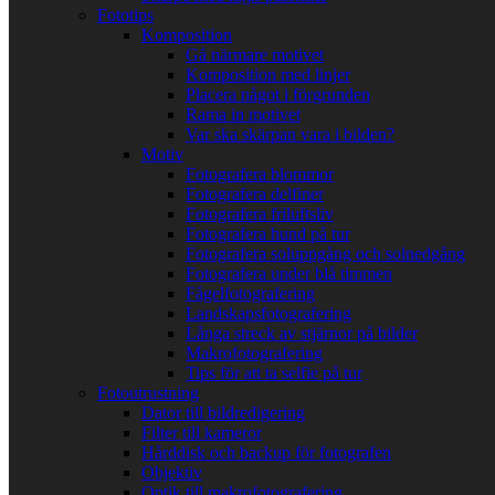
Fototips
Komposition
Gå närmare motivet
Komposition med linjer
Placera något i förgrunden
Rama in motivet
Var ska skärpan vara i bilden?
Motiv
Fotografera blommor
Fotografera delfiner
Fotografera friluftsliv
Fotografera hund på tur
Fotografera soluppgång och solnedgång
Fotografera under blå timmen
Fågelfotografering
Landskapsfotografering
Långa streck av stjärnor på bilder
Makrofotografering
Tips för att ta selfie på tur
Fotoutrustning
Dator till bildredigering
Filter till kameror
Hårddisk och backup för fotografen
Objektiv
Optik till makrofotografering