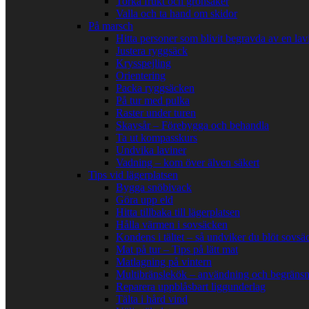
Torka frukt och grönsaker
Valla och ta hand om skidor
På marsch
Hitta personer som blivit begravda av en lav
Justera ryggsäck
Krysspejling
Orientering
Packa ryggsäcken
På tur med pulka
Raster under turen
Skavsår – Förebygga och behandla
Ta ut kompasskurs
Undvika laviner
Vadning – kom över älven säkert
Tips vid lägerplatsen
Bygga snöbivack
Göra upp eld
Hitta tillbaka till lägerplatsen
Hålla värmen i sovsäcken
Kondens i tältet – så undviker du blöt sovsä
Mat på tur – Tips på lätt mat
Matlagning på vintern
Multibränslekök – användning och begränsn
Reparera uppblåsbart liggunderlag
Tälta i hård vind