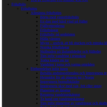
Friluftsliv
Friluftstips
Allmänna friluftstips
Börja med vinterfriluftsliv
En dag med hård vind på fjället
Fjällvettreglerna
Friluftslagar
Friluftsliv på senhösten
Hålla värmen
Mygg – undvik att bli stucken och minska k
Norska friluftslagar
Skillnaden på låglandsleder och fjälleder
Tips inför vandring i regnskog
Torka kläder på tur
Vandring i torra och varma områden
Förberedelser inför turen
Behålla andningsförmåga och impregnera re
Hemsidor för att planera tur i Norge
Impregnera bomullskläder
Impregnera skor med vax, fett eller spray
Planering av långtur
Reparera vandringskängor
Ta hand om vandringskängor
Tips inför planering av vandringar och skidt