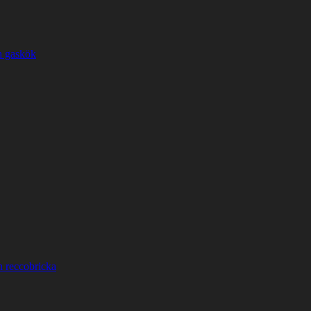
h gaskök
h reccobricka