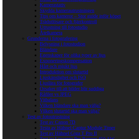
Kamerastativ
Skydda kamerautrustningen
Tips om kameror – Stor guide inför köpet
Trådutlösare och fjärrkontroll
Utrustning till fotostudio
Åtelkamera
Grunderna i fotografering
Belysning i fotostudion
Bländare
Egenskaper för olika typer av ljus
Exponeringskompensation
Hårt och mjukt ljus
Introduktion om slutartid
Ljuskänslighet och ISO
Ljuslära för fotografer
Orsaker till att bilder blir suddiga
Råfiler vs JPEG
Vitbalans
Vilken bländare ska man välja?
Vilken slutartid ska man välja?
Test av fotoutrustning
Test av Canon 7D
Testa av Hähnel Captur Module Timer
Test av Hähnel Giga T Pro II
Test av Lowepro Pro Runner 450 AW