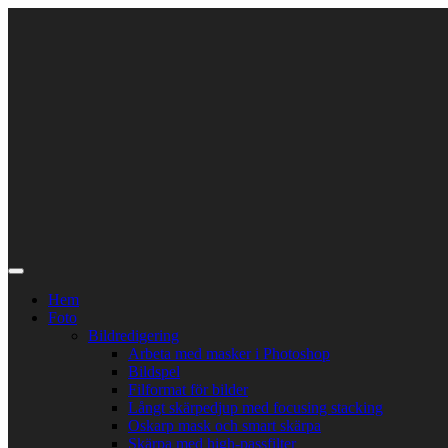
Skip
to
content
Hem
Foto
Bildredigering
Arbeta med masker i Photoshop
Bildspel
Filformat för bilder
Långt skärpedjup med focusing stacking
Oskarp mask och smart skärpa
Skärpa med high-passfilter