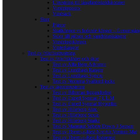
Utrustning till långfärdsskridskoturer
Vandringsstav
Vindsäck
Skor
Pjäxor
Skalkängor vs fodrade kängor – Genomgång
Sulor till pjäxor och vandringskängor
Vandringskängor
Vinterkängor
Test av friluftsutrustning
Test av friluftskläder och skor
Test av Alfa Berg Advance
Test av Lundhags Ranger
Test av Lundhags Syncro
Test av Norrøna Svalbard jacka
Test av lägerutrustning
Test av Biltemas liggunderlag
Test av Exped Synmat 7 UL M
Test av Exped Synmat Hyperlite
Test av Hilleberg Akto
Test av Hilleberg Soulo
Test av Hilleberg Staika
Test av Mammut Sphere Down 3 Season
Test av Therm-a-Rest NeoAir Venture Mat
Test av Therm-a-Rest Ridgerest