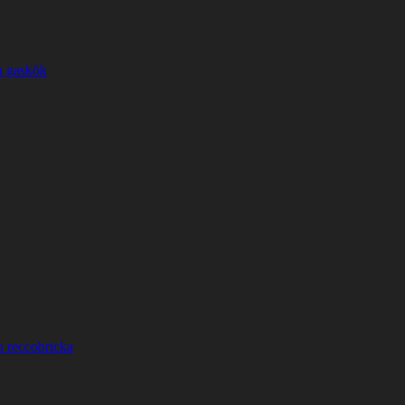
h gaskök
h reccobricka