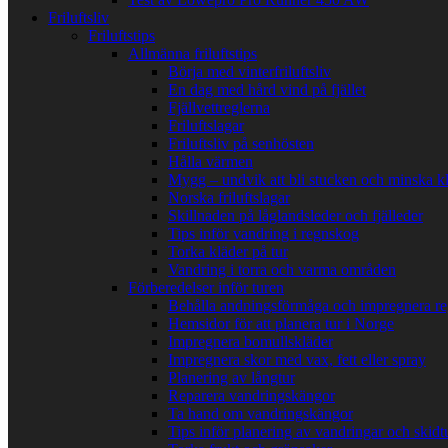
Friluftsliv
Friluftstips
Allmänna friluftstips
Börja med vinterfriluftsliv
En dag med hård vind på fjället
Fjällvettreglerna
Friluftslagar
Friluftsliv på senhösten
Hålla värmen
Mygg – undvik att bli stucken och minska k
Norska friluftslagar
Skillnaden på låglandsleder och fjälleder
Tips inför vandring i regnskog
Torka kläder på tur
Vandring i torra och varma områden
Förberedelser inför turen
Behålla andningsförmåga och impregnera re
Hemsidor för att planera tur i Norge
Impregnera bomullskläder
Impregnera skor med vax, fett eller spray
Planering av långtur
Reparera vandringskängor
Ta hand om vandringskängor
Tips inför planering av vandringar och skidt