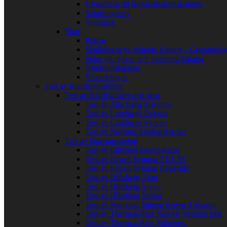
Utrustning till långfärdsskridskoturer
Vandringsstav
Vindsäck
Skor
Pjäxor
Skalkängor vs fodrade kängor – Genomgång
Sulor till pjäxor och vandringskängor
Vandringskängor
Vinterkängor
Test av friluftsutrustning
Test av friluftskläder och skor
Test av Alfa Berg Advance
Test av Lundhags Ranger
Test av Lundhags Syncro
Test av Norrøna Svalbard jacka
Test av lägerutrustning
Test av Biltemas liggunderlag
Test av Exped Synmat 7 UL M
Test av Exped Synmat Hyperlite
Test av Hilleberg Akto
Test av Hilleberg Soulo
Test av Hilleberg Staika
Test av Mammut Sphere Down 3 Season
Test av Therm-a-Rest NeoAir Venture Mat
Test av Therm-a-Rest Ridgerest