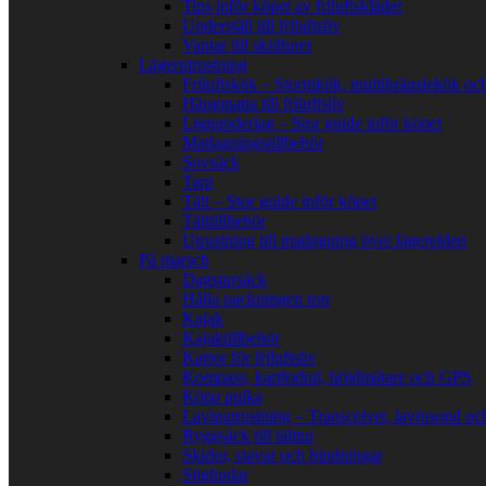
Tips inför köpet av friluftskläder
Underställ till friluftsliv
Vantar till skidturer
Lägerutrustning
Friluftskök – Stormkök, multibränslekök oc
Hängmatta till friluftsliv
Liggunderlag – Stor guide inför köpet
Matlagningstillbehör
Sovsäck
Tarp
Tält – Stor guide inför köpet
Tälttillbehör
Utrustning till matlagning över lägerelden
På marsch
Dagstursäck
Hålla packningen torr
Kajak
Kajaktillbehör
Kartor för friluftsliv
Kompass, kartfodral, höjdmätare och GPS
Köpa pulka
Lavinutrustning – Transceiver, lavinsond oc
Ryggsäck till tälttur
Skidor, stavar och bindningar
Stighudar