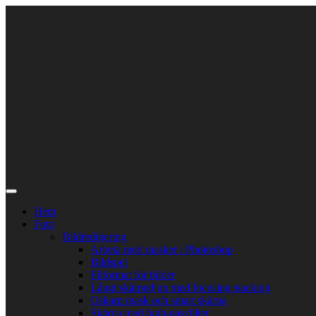
Skip
to
content
Hem
Foto
Bildredigering
Arbeta med masker i Photoshop
Bildspel
Filformat för bilder
Långt skärpedjup med focusing stacking
Oskarp mask och smart skärpa
Skärpa med high-passfilter