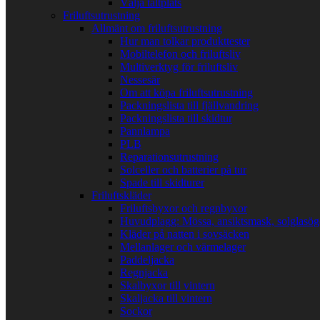
Välja tältplats
Friluftsutrustning
Allmänt om friluftsutrustning
Hur man tolkar produkttester
Mobiltelefon och friluftsliv
Multiverktyg för friluftsliv
Nessesär
Om att köpa friluftsutrustning
Packningslista till fjällvandring
Packningslista till skidtur
Pannlampa
PLB
Reparationsutrustning
Solceller och batterier på tur
Spade till skidturer
Friluftskläder
Friluftsbyxor och regnbyxor
Huvudplagg: Mössa, ansiktsmask, solglasö
Kläder på natten i sovsäcken
Mellanlager och värmelager
Paddeljacka
Regnjacka
Skalbyxor till vintern
Skaljacka till vintern
Sockor