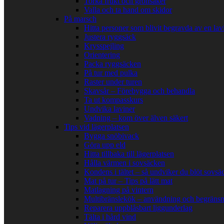
Torka frukt och grönsaker
Valla och ta hand om skidor
På marsch
Hitta personer som blivit begravda av en lav
Justera ryggsäck
Krysspejling
Orientering
Packa ryggsäcken
På tur med pulka
Raster under turen
Skavsår – Förebygga och behandla
Ta ut kompasskurs
Undvika laviner
Vadning – kom över älven säkert
Tips vid lägerplatsen
Bygga snöbivack
Göra upp eld
Hitta tillbaka till lägerplatsen
Hålla värmen i sovsäcken
Kondens i tältet – så undviker du blöt sovsä
Mat på tur – Tips på lätt mat
Matlagning på vintern
Multibränslekök – användning och begränsn
Reparera uppblåsbart liggunderlag
Tälta i hård vind