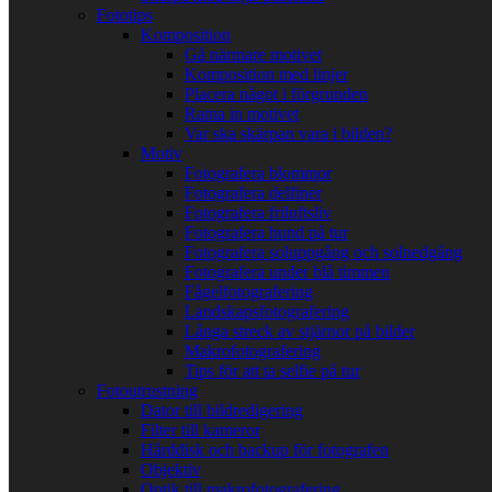
Fototips
Komposition
Gå närmare motivet
Komposition med linjer
Placera något i förgrunden
Rama in motivet
Var ska skärpan vara i bilden?
Motiv
Fotografera blommor
Fotografera delfiner
Fotografera friluftsliv
Fotografera hund på tur
Fotografera soluppgång och solnedgång
Fotografera under blå timmen
Fågelfotografering
Landskapsfotografering
Långa streck av stjärnor på bilder
Makrofotografering
Tips för att ta selfie på tur
Fotoutrustning
Dator till bildredigering
Filter till kameror
Hårddisk och backup för fotografen
Objektiv
Optik till makrofotografering