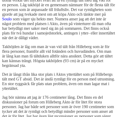
döma verkar det mycket svårt att få ett rymligt tält med låg vikt för
en person. Låg takhöjd är en gemensam nämnare för de flesta tält för
en person som är anpassade till friluftsliv. Det var rymligheten som
gjorde att jag tvekade mest om att köpa Akto och tänkte mer på
Soulo
som väger sju hekto mer. Numera anser jag att det inte är
något problem med platsen i Akto, även på vinterturer då man ofta
har betydligt mer saker med sig än på sommaren. Det finns också
plats för två hundar i samojedstorlek, antingen i ytter- eller innertältet
när det är dåligt väder.
Takhöjden är låg om man är van vid tält från Hilleberg som är för
flera personer, framför allt vid fotänden och huvudänden. Om man
är lång kan man få tältduken alltför nära ansiktet. Detta gör att tältet
kan kännas trångt. Högsta takhöjden (93 cm) är på en mycket
begränsad yta.
Det är långt ifrån lika stor plats i Aktos yttertältet som på Hillebergs
tält med GT absid. Det är ändå rymligt för en person med utrustning.
En stor ryggsäck får plats utan problem, även om man lagar mat i
yttertältet.
Jag bör nämna att jag är 176 centimeter lång. Det finns en del
diskussioner på forum om Hilleberg Akto är för litet för stora
personer. Jag har både sett personer som är över 190 centimeter som
tycker att det är rymligt och betydligt mindre personer som anser att
det är för litet. Jag har även läst recensioner av personer som säger