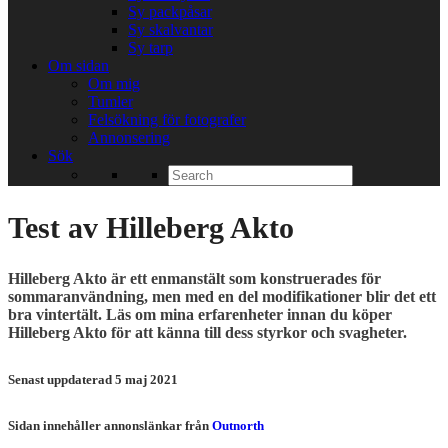
Sy packpåsar
Sy skalvantar
Sy tarp
Om sidan
Om mig
Tumler
Felsökning för fotografer
Annonsering
Sök
Search
for:
Test av Hilleberg Akto
Hilleberg Akto är ett enmanstält som konstruerades för
sommaranvändning, men med en del modifikationer blir det ett
bra vintertält. Läs om mina erfarenheter innan du köper
Hilleberg Akto för att känna till dess styrkor och svagheter.
Senast uppdaterad 5 maj 2021
Sidan innehåller annonslänkar från
Outnorth