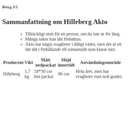
Betyg 3/5
Sammanfattning om Hilleberg Akto
Tillräckligt stort för en person, om du inte är för lång.
Många saker kan lätt förbättras.
Akto har några svagheter i dåligt väder, men det är ett
lätt tält i förhållande till enmanstält som klarar mer.
Mått
Höjd
Producent
Vikt
Användningsområde
nedpackat
innertält
1,7
18*50 cm
Hela året, men har
Hilleberg
90 cm
kg
löst packat
svagheter runt noll grader.