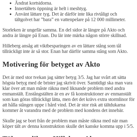
Ändrat kortsidorna.
Innertältets öppning är helt i meshtyg.
Använt lättare tyg. Det är därför inte lika rivtåligt och
tältgolvet har ”bara” en vattenpelare på 12 000 millimeter.
Storleken är ungefär samma. En del sidor är längre på Akto och
andra är längre på Enan. Du lär inte märka någon större skillnad.
Hilleberg ansåg att viktbesparingen av en lättare stång som tål
tillräckligt inte är så stor. Enan har därför samma stång som Akto.
Motivering för betyget av Akto
Det är med stor tvekan jag sätter betyg 3/5. Jag har svårt att sätta
högsta betyg med de brister jag skrivit över. Samtidigt ska man vara
klar över att man måste räkna med liknande problem med andra
enmanstält. Enstångstälten är en av få konstruktioner av enmanstält
som kan göras tillräckligt lätta, men det det krävs extra stormlinor för
att hålla stången uppe i hård vind. Det är stor risk att tältdukarna
kommer åt varandra med de problem med kondens det innebär.
Skulle jag se bort från de problem man måste räkna med när man
köper tält av denna konstruktion skulle det kanske komma upp i 5/5.