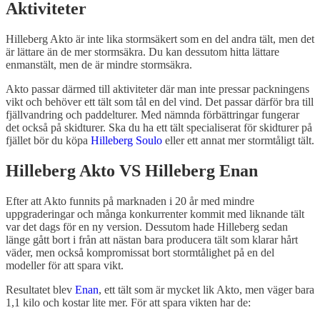
Aktiviteter
Hilleberg Akto är inte lika stormsäkert som en del andra tält, men det
är lättare än de mer stormsäkra. Du kan dessutom hitta lättare
enmanstält, men de är mindre stormsäkra.
Akto passar därmed till aktiviteter där man inte pressar packningens
vikt och behöver ett tält som tål en del vind. Det passar därför bra till
fjällvandring och paddelturer. Med nämnda förbättringar fungerar
det också på skidturer. Ska du ha ett tält specialiserat för skidturer på
fjället bör du köpa
Hilleberg Soulo
eller ett annat mer stormtåligt tält.
Hilleberg Akto VS Hilleberg Enan
Efter att Akto funnits på marknaden i 20 år med mindre
uppgraderingar och många konkurrenter kommit med liknande tält
var det dags för en ny version. Dessutom hade Hilleberg sedan
länge gått bort i från att nästan bara producera tält som klarar hårt
väder, men också kompromissat bort stormtålighet på en del
modeller för att spara vikt.
Resultatet blev
Enan
, ett tält som är mycket lik Akto, men väger bara
1,1 kilo och kostar lite mer. För att spara vikten har de: