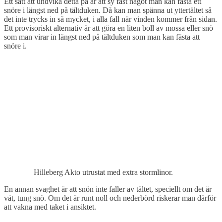
Ett sätt att undvika detta på är att sy fast något man kan fästa ett
snöre i längst ned på tältduken. Då kan man spänna ut yttertältet så
det inte trycks in så mycket, i alla fall när vinden kommer från sidan.
Ett provisoriskt alternativ är att göra en liten boll av mossa eller snö
som man virar in längst ned på tältduken som man kan fästa att
snöre i.
Hilleberg Akto utrustat med extra stormlinor.
En annan svaghet är att snön inte faller av tältet, speciellt om det är
våt, tung snö. Om det är runt noll och nederbörd riskerar man därför
att vakna med taket i ansiktet.