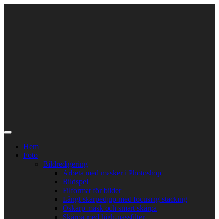
Skip
to
content
Hem
Foto
Bildredigering
Arbeta med masker i Photoshop
Bildspel
Filformat för bilder
Långt skärpedjup med focusing stacking
Oskarp mask och smart skärpa
Skärpa med high-passfilter