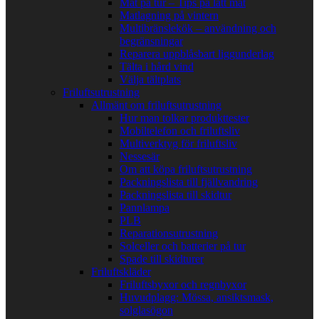
Mat på tur – Tips på lätt mat
Matlagning på vintern
Multibränslekök – användning och
begränsningar
Reparera uppblåsbart liggunderlag
Tälta i hård vind
Välja tältplats
Friluftsutrustning
Allmänt om friluftsutrustning
Hur man tolkar produkttester
Mobiltelefon och friluftsliv
Multiverktyg för friluftsliv
Nessesär
Om att köpa friluftsutrustning
Packningslista till fjällvandring
Packningslista till skidtur
Pannlampa
PLB
Reparationsutrustning
Solceller och batterier på tur
Spade till skidturer
Friluftskläder
Friluftsbyxor och regnbyxor
Huvudplagg: Mössa, ansiktsmask,
solglasögon