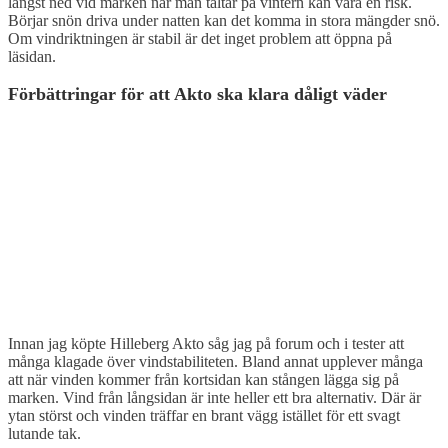
längst ned vid marken när man tältar på vintern kan vara en risk.
Börjar snön driva under natten kan det komma in stora mängder snö.
Om vindriktningen är stabil är det inget problem att öppna på
läsidan.
Förbättringar för att Akto ska klara dåligt väder
Innan jag köpte Hilleberg Akto såg jag på forum och i tester att
många klagade över vindstabiliteten. Bland annat upplever många
att när vinden kommer från kortsidan kan stången lägga sig på
marken. Vind från långsidan är inte heller ett bra alternativ. Där är
ytan störst och vinden träffar en brant vägg istället för ett svagt
lutande tak.