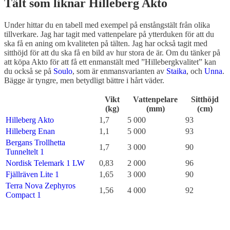
Tält som liknar Hilleberg Akto
Under hittar du en tabell med exempel på enstångstält från olika
tillverkare. Jag har tagit med vattenpelare på ytterduken för att du
ska få en aning om kvaliteten på tälten. Jag har också tagit med
sitthöjd för att du ska få en bild av hur stora de är. Om du tänker på
att köpa Akto för att få ett enmanstält med ”Hillebergkvalitet” kan
du också se på
Soulo
, som är enmansvarianten av
Staika
, och
Unna
.
Bägge är tyngre, men betydligt bättre i hårt väder.
Vikt
Vattenpelare
Sitthöjd
(kg)
(mm)
(cm)
Hilleberg Akto
1,7
5 000
93
Hilleberg Enan
1,1
5 000
93
Bergans Trollhetta
1,7
3 000
90
Tunneltelt 1
Nordisk Telemark 1 LW
0,83
2 000
96
Fjällräven Lite 1
1,65
3 000
90
Terra Nova Zephyros
1,56
4 000
92
Compact 1