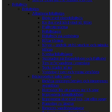
Friluftsliv
Friluftstips
Allmänna friluftstips
Börja med vinterfriluftsliv
En dag med hård vind på fjället
Fjällvettreglerna
Friluftslagar
Friluftsliv på senhösten
Hålla värmen
Mygg – undvik att bli stucken och minska
klådan
Norska friluftslagar
Skillnaden på låglandsleder och fjälleder
Tips inför vandring i regnskog
Torka kläder på tur
Vandring i torra och varma områden
Förberedelser inför turen
Behålla andningsförmåga och impregnera
regnkläder
Hemsidor för att planera tur i Norge
Impregnera bomullskläder
Impregnera skor med vax, fett eller spray
Planering av långtur
Reparera vandringskängor