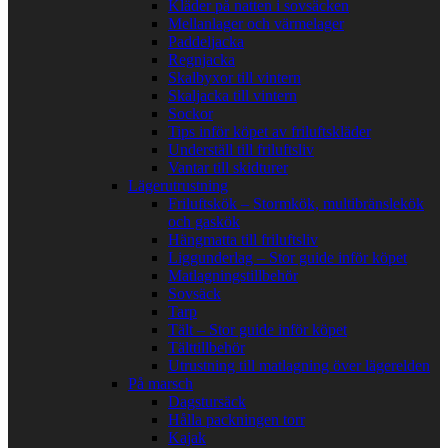
Kläder på natten i sovsäcken
Mellanlager och värmelager
Paddeljacka
Regnjacka
Skalbyxor till vintern
Skaljacka till vintern
Sockor
Tips inför köpet av friluftskläder
Underställ till friluftsliv
Vantar till skidturer
Lägerutrustning
Friluftskök – Stormkök, multibränslekök
och gaskök
Hängmatta till friluftsliv
Liggunderlag – Stor guide inför köpet
Matlagningstillbehör
Sovsäck
Tarp
Tält – Stor guide inför köpet
Tälttillbehör
Utrustning till matlagning över lägerelden
På marsch
Dagstursäck
Hålla packningen torr
Kajak