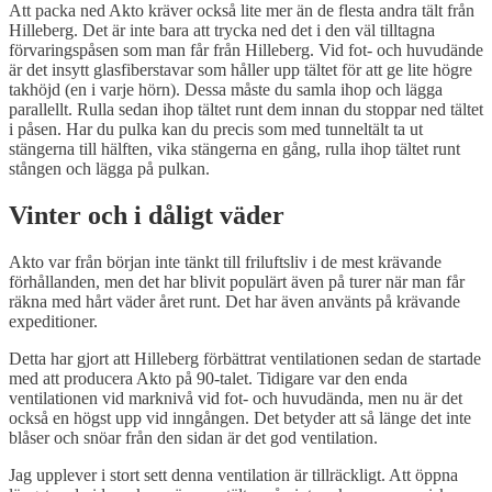
Att packa ned Akto kräver också lite mer än de flesta andra tält från
Hilleberg. Det är inte bara att trycka ned det i den väl tilltagna
förvaringspåsen som man får från Hilleberg. Vid fot- och huvudände
är det insytt glasfiberstavar som håller upp tältet för att ge lite högre
takhöjd (en i varje hörn). Dessa måste du samla ihop och lägga
parallellt. Rulla sedan ihop tältet runt dem innan du stoppar ned tältet
i påsen. Har du pulka kan du precis som med tunneltält ta ut
stängerna till hälften, vika stängerna en gång, rulla ihop tältet runt
stången och lägga på pulkan.
Vinter och i dåligt väder
Akto var från början inte tänkt till friluftsliv i de mest krävande
förhållanden, men det har blivit populärt även på turer när man får
räkna med hårt väder året runt. Det har även använts på krävande
expeditioner.
Detta har gjort att Hilleberg förbättrat ventilationen sedan de startade
med att producera Akto på 90-talet. Tidigare var den enda
ventilationen vid marknivå vid fot- och huvudända, men nu är det
också en högst upp vid inngången. Det betyder att så länge det inte
blåser och snöar från den sidan är det god ventilation.
Jag upplever i stort sett denna ventilation är tillräckligt. Att öppna