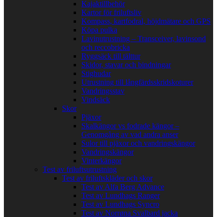
Kajaktillbehör
Kartor för friluftsliv
Kompass, kartfodral, höjdmätare och GPS
Köpa pulka
Lavinutrustning – Transceiver, lavinsond
och reccobricka
Ryggsäck till tälttur
Skidor, stavar och bindningar
Stighudar
Utrustning till långfärdsskridskoturer
Vandringsstav
Vindsäck
Skor
Pjäxor
Skalkängor vs fodrade kängor –
Genomgång av vad andra anser
Sulor till pjäxor och vandringskängor
Vandringskängor
Vinterkängor
Test av friluftsutrustning
Test av friluftskläder och skor
Test av Alfa Berg Advance
Test av Lundhags Ranger
Test av Lundhags Syncro
Test av Norrøna Svalbard jacka