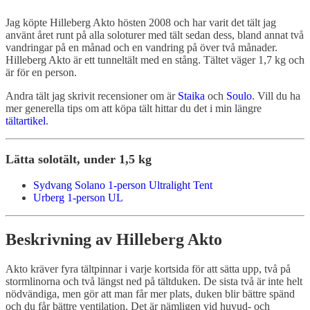
Jag köpte Hilleberg Akto hösten 2008 och har varit det tält jag
använt året runt på alla soloturer med tält sedan dess, bland annat två
vandringar på en månad och en vandring på över två månader.
Hilleberg Akto är ett tunneltält med en stång. Tältet väger 1,7 kg och
är för en person.
Andra tält jag skrivit recensioner om är
Staika
och
Soulo
. Vill du ha
mer generella tips om att köpa tält hittar du det i min längre
tältartikel
.
Lätta solotält, under 1,5 kg
Sydvang Solano 1-person Ultralight Tent
Urberg 1-person UL
Beskrivning av Hilleberg Akto
Akto kräver fyra tältpinnar i varje kortsida för att sätta upp, två på
stormlinorna och två längst ned på tältduken. De sista två är inte helt
nödvändiga, men gör att man får mer plats, duken blir bättre spänd
och du får bättre ventilation. Det är nämligen vid huvud- och