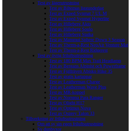
Test av lägerutrustning
Test av Biltemas liggunderlag
Test av Exped Synmat 7 UL M
Test av Exped Synmat Hyperlite
Test av Hilleberg Akto
Test av Hilleberg Soulo
Test av Hilleberg Staika
Test av Mammut Sphere Down 3 Season
Test av Therm-a-Rest NeoAir Venture Mat
Test av Therm-a-Rest Ridgerest
Test av övrig friluftsutrustning
Test av 180 BPM Max Trail Headlamp
Test av Bergans Alpinist och Powerframe
Test av Fjällräven Abisko Hike 35
Test av gratis kartappar
Test av Leatherman Charge
Test av Leatherman Wave Plus
Test av MR-koppel
Test av Norrøna Para Ranger
Test av Olight H17
Test av Optimus Nova
Test av Osprey Talon 33
Tillverkning av friluftsutrustning
Om att sy sin egen friluftsutrustning
Sy dunbyxor