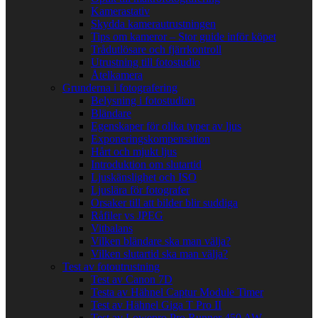
Kamerastativ
Skydda kamerautrustningen
Tips om kameror – Stor guide inför köpet
Trådutlösare och fjärrkontroll
Utrustning till fotostudio
Åtelkamera
Grunderna i fotografering
Belysning i fotostudion
Bländare
Egenskaper för olika typer av ljus
Exponeringskompensation
Hårt och mjukt ljus
Introduktion om slutartid
Ljuskänslighet och ISO
Ljuslära för fotografer
Orsaker till att bilder blir suddiga
Råfiler vs JPEG
Vitbalans
Vilken bländare ska man välja?
Vilken slutartid ska man välja?
Test av fotoutrustning
Test av Canon 7D
Testa av Hähnel Captur Module Timer
Test av Hähnel Giga T Pro II
Test av Lowepro Pro Runner 450 AW