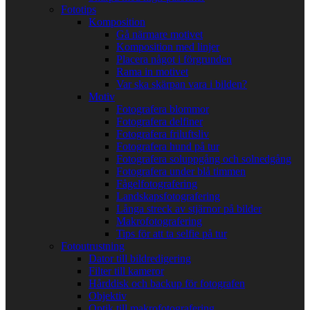
Fototips
Komposition
Gå närmare motivet
Komposition med linjer
Placera något i förgrunden
Rama in motivet
Var ska skärpan vara i bilden?
Motiv
Fotografera blommor
Fotografera delfiner
Fotografera friluftsliv
Fotografera hund på tur
Fotografera soluppgång och solnedgång
Fotografera under blå timmen
Fågelfotografering
Landskapsfotografering
Långa streck av stjärnor på bilder
Makrofotografering
Tips för att ta selfie på tur
Fotoutrustning
Dator till bildredigering
Filter till kameror
Hårddisk och backup för fotografen
Objektiv
Optik till makrofotografering