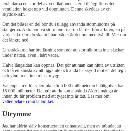
fotändarna en stor del av ventilationen sker. I tillägg finns det
ventilation högst upp vid öppningen. Denna skyddas av en
skyddsklaff.
Om det blåser en del bör du i tillägg använda stormlinorna på
stängerna. Akto har två stormlinor när du får det från affären, en på
varje sida. Om du ska ut i hårt väder är det bra med två till. Mer om
det längre ned.
Linsträckarna har bra låsning som gör att stormlinorna inte slackar
under natten, även i hårt väder.
Halva långsidan kan öppnas. Det gör att man kan njuta av utsikten
och få en känsla av att ligga ute och ändå ha skydd mot en del regn
och vind, men inte minst mygg.
Vattenpelaren för ytterduken är 5 000 millimeter och tältgolvet har
15 000 millimeter. Det gör att du kan använda Akto i många år
innan du får problem med att tyget inte är tätt. Läs mer om
vattenpelare i min tältartikel
.
Utrymme
Jag har aldrig själv konstruerat ett enmanstält, men av utbudet att