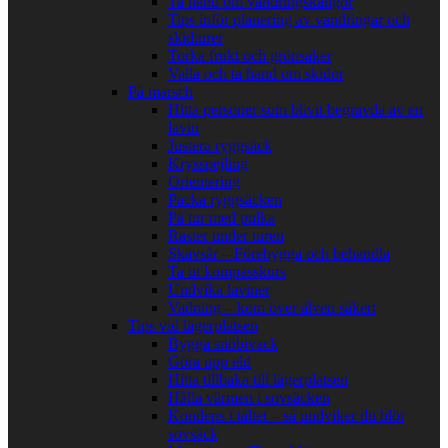
Ta hand om vandringskängor
Tips inför planering av vandringar och
skidturer
Torka frukt och grönsaker
Valla och ta hand om skidor
På marsch
Hitta personer som blivit begravda av en
lavin
Justera ryggsäck
Krysspejling
Orientering
Packa ryggsäcken
På tur med pulka
Raster under turen
Skavsår – Förebygga och behandla
Ta ut kompasskurs
Undvika laviner
Vadning – kom över älven säkert
Tips vid lägerplatsen
Bygga snöbivack
Göra upp eld
Hitta tillbaka till lägerplatsen
Hålla värmen i sovsäcken
Kondens i tältet – så undviker du blöt
sovsäck