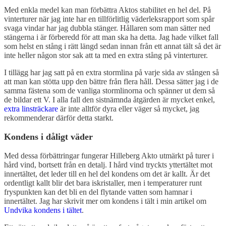
Med enkla medel kan man förbättra Aktos stabilitet en hel del. På
vinterturer när jag inte har en tillförlitlig väderleksrapport som spår
svaga vindar har jag dubbla stänger. Hållaren som man sätter ned
stängerna i är förberedd för att man ska ha detta. Jag hade vilket fall
som helst en stång i rätt längd sedan innan från ett annat tält så det är
inte heller någon stor sak att ta med en extra stång på vinterturer.
I tillägg har jag satt på en extra stormlina på varje sida av stången så
att man kan stötta upp den bättre från flera håll. Dessa sätter jag i de
samma fästena som de vanliga stormlinorna och spänner ut dem så
de bildar ett V. I alla fall den sistnämnda åtgärden är mycket enkel,
extra linsträckare
är inte alltför dyra eller väger så mycket, jag
rekommenderar därför detta starkt.
Kondens i dåligt väder
Med dessa förbättringar fungerar Hilleberg Akto utmärkt på turer i
hård vind, bortsett från en detalj. I hård vind tryckts yttertältet mot
innertältet, det leder till en hel del kondens om det är kallt. Är det
ordentligt kallt blir det bara iskristaller, men i temperaturer runt
fryspunkten kan det bli en del flytande vatten som hamnar i
innertältet. Jag har skrivit mer om kondens i tält i min artikel om
Undvika kondens i tältet
.