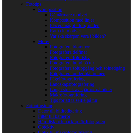
Fototips
Komposition
Gå närmare motivet
Komposition med linjer
Placera något i förgrunden
Rama in motivet
Var ska skärpan vara i bilden?
Motiv
Fotografera blommor
Fotografera delfiner
Fotografera friluftsliv
Fotografera hund på tur
Fotografera soluppgång och solnedgång
Fotografera under blå timmen
Fågelfotografering
Landskapsfotografering
Långa streck av stjärnor på bilder
Makrofotografering
Tips för att ta selfie på tur
Fotoutrustning
Dator till bildredigering
Filter till kameror
Hårddisk och backup för fotografen
Objektiv
Optik till makrofotografering