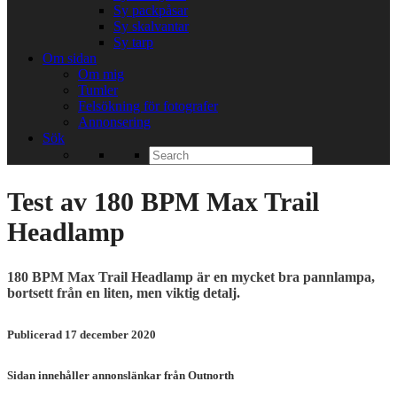
Sy packpåsar
Sy skalvantar
Sy tarp
Om sidan
Om mig
Tumler
Felsökning för fotografer
Annonsering
Sök
Search
for:
Test av 180 BPM Max Trail
Headlamp
180 BPM Max Trail Headlamp är en mycket bra pannlampa,
bortsett från en liten, men viktig detalj.
Publicerad 17 december 2020
Sidan innehåller annonslänkar från Outnorth