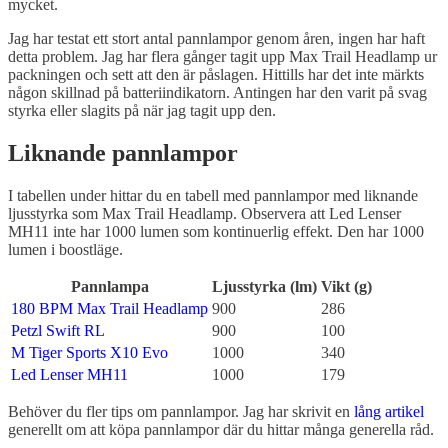
mycket.
Jag har testat ett stort antal pannlampor genom åren, ingen har haft
detta problem. Jag har flera gånger tagit upp Max Trail Headlamp ur
packningen och sett att den är påslagen. Hittills har det inte märkts
någon skillnad på batteriindikatorn. Antingen har den varit på svag
styrka eller slagits på när jag tagit upp den.
Liknande pannlampor
I tabellen under hittar du en tabell med pannlampor med liknande
ljusstyrka som Max Trail Headlamp. Observera att Led Lenser
MH11 inte har 1000 lumen som kontinuerlig effekt. Den har 1000
lumen i boostläge.
Pannlampa
Ljusstyrka (lm)
Vikt (g)
180 BPM Max Trail Headlamp
900
286
Petzl Swift RL
900
100
M Tiger Sports X10 Evo
1000
340
Led Lenser MH11
1000
179
Behöver du fler tips om pannlampor. Jag har skrivit en
lång artikel
generellt om att köpa pannlampor där du hittar många generella råd.