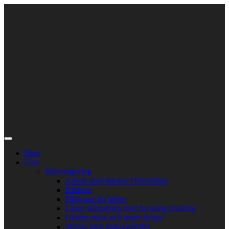
Skip
to
content
Hem
Foto
Bildredigering
Arbeta med masker i Photoshop
Bildspel
Filformat för bilder
Långt skärpedjup med focusing stacking
Oskarp mask och smart skärpa
Skärpa med high-passfilter