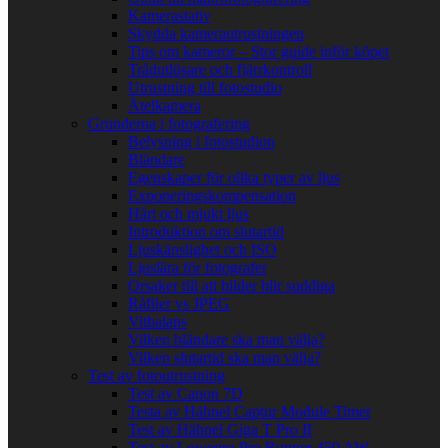
Kamerastativ
Skydda kamerautrustningen
Tips om kameror – Stor guide inför köpet
Trådutlösare och fjärrkontroll
Utrustning till fotostudio
Åtelkamera
Grunderna i fotografering
Belysning i fotostudion
Bländare
Egenskaper för olika typer av ljus
Exponeringskompensation
Hårt och mjukt ljus
Introduktion om slutartid
Ljuskänslighet och ISO
Ljuslära för fotografer
Orsaker till att bilder blir suddiga
Råfiler vs JPEG
Vitbalans
Vilken bländare ska man välja?
Vilken slutartid ska man välja?
Test av fotoutrustning
Test av Canon 7D
Testa av Hähnel Captur Module Timer
Test av Hähnel Giga T Pro II
Test av Lowepro Pro Runner 450 AW