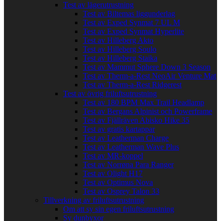
Test av lägerutrustning
Test av Biltemas liggunderlag
Test av Exped Synmat 7 UL M
Test av Exped Synmat Hyperlite
Test av Hilleberg Akto
Test av Hilleberg Soulo
Test av Hilleberg Staika
Test av Mammut Sphere Down 3 Season
Test av Therm-a-Rest NeoAir Venture Mat
Test av Therm-a-Rest Ridgerest
Test av övrig friluftsutrustning
Test av 180 BPM Max Trail Headlamp
Test av Bergans Alpinist och Powerframe
Test av Fjällräven Abisko Hike 35
Test av gratis kartappar
Test av Leatherman Charge
Test av Leatherman Wave Plus
Test av MR-koppel
Test av Norrøna Para Ranger
Test av Olight H17
Test av Optimus Nova
Test av Osprey Talon 33
Tillverkning av friluftsutrustning
Om att sy sin egen friluftsutrustning
Sy dunbyxor