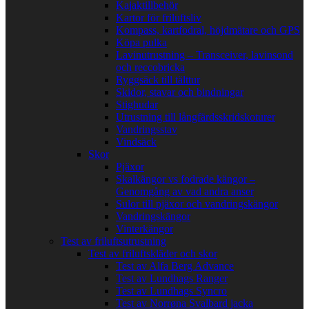
Kajaktillbehör
Kartor för friluftsliv
Kompass, kartfodral, höjdmätare och GPS
Köpa pulka
Lavinutrustning – Transceiver, lavinsond
och reccobricka
Ryggsäck till tälttur
Skidor, stavar och bindningar
Stighudar
Utrustning till långfärdsskridskoturer
Vandringsstav
Vindsäck
Skor
Pjäxor
Skalkängor vs fodrade kängor –
Genomgång av vad andra anser
Sulor till pjäxor och vandringskängor
Vandringskängor
Vinterkängor
Test av friluftsutrustning
Test av friluftskläder och skor
Test av Alfa Berg Advance
Test av Lundhags Ranger
Test av Lundhags Syncro
Test av Norrøna Svalbard jacka