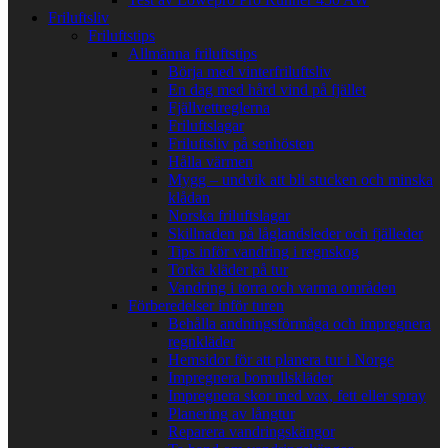
Friluftsliv
Friluftstips
Allmänna friluftstips
Börja med vinterfriluftsliv
En dag med hård vind på fjället
Fjällvettreglerna
Friluftslagar
Friluftsliv på senhösten
Hålla värmen
Mygg – undvik att bli stucken och minska
klådan
Norska friluftslagar
Skillnaden på låglandsleder och fjälleder
Tips inför vandring i regnskog
Torka kläder på tur
Vandring i torra och varma områden
Förberedelser inför turen
Behålla andningsförmåga och impregnera
regnkläder
Hemsidor för att planera tur i Norge
Impregnera bomullskläder
Impregnera skor med vax, fett eller spray
Planering av långtur
Reparera vandringskängor