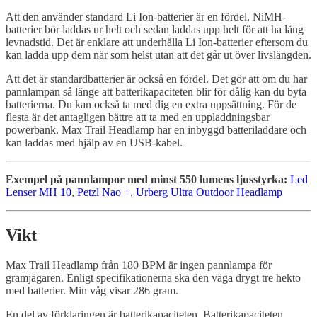
Att den använder standard Li Ion-batterier är en fördel. NiMH-
batterier bör laddas ur helt och sedan laddas upp helt för att ha lång
levnadstid. Det är enklare att underhålla Li Ion-batterier eftersom du
kan ladda upp dem när som helst utan att det går ut över livslängden.
Att det är standardbatterier är också en fördel. Det gör att om du har
pannlampan så länge att batterikapaciteten blir för dålig kan du byta
batterierna. Du kan också ta med dig en extra uppsättning. För de
flesta är det antagligen bättre att ta med en uppladdningsbar
powerbank. Max Trail Headlamp har en inbyggd batteriladdare och
kan laddas med hjälp av en USB-kabel.
Exempel på pannlampor med minst 550 lumens ljusstyrka:
Led
Lenser MH 10
,
Petzl Nao +
,
Urberg Ultra Outdoor Headlamp
Vikt
Max Trail Headlamp från 180 BPM är ingen pannlampa för
gramjägaren. Enligt specifikationerna ska den väga drygt tre hekto
med batterier. Min våg visar 286 gram.
En del av förklaringen är batterikapaciteten. Batterikapaciteten