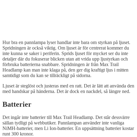
Hur bra en pannlampa lyser handlar inte bara om styrkan på ljuset.
Spridningen är också viktig. Om ljuset är för centrerat kommer du
inte kunna se saker i periferin. Sprids ljuset för mycket ser du inte
detaljer där du fokuserar blicken utan att vrida upp ljustyrkan och
förbruka batterierna snabbare. Spridningen är från Max Trail
Headlamp kan man inte klaga på, den ger dig kraftigt ljus i mitten
samtidigt som du kan se tillräckligt på sidorna.
Ljuset är steglöst och justeras med en ratt. Det är lätt att använda den
med handskar på händerna. Det är dock en nackdel, så längre ned.
Batterier
Det ingår inte batterier till Max Trail Headlamp. Det står dessvärre
sällan tydligt på webbutiker. Pannlampan använder inte vanliga
NiMH-batterier, men Li Ion-batterier. En uppsättning batterier kostar
runt 300 kronor.