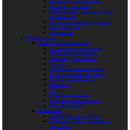
Mat på tur – Tips på lätt mat
Matlagning på vintern
Multibränslekök – användning och
begränsningar
Reparera uppblåsbart liggunderlag
Tälta i hård vind
Välja tältplats
Friluftsutrustning
Allmänt om friluftsutrustning
Hur man tolkar produkttester
Mobiltelefon och friluftsliv
Multiverktyg för friluftsliv
Nessesär
Om att köpa friluftsutrustning
Packningslista till fjällvandring
Packningslista till skidtur
Pannlampa
PLB
Reparationsutrustning
Solceller och batterier på tur
Spade till skidturer
Friluftskläder
Friluftsbyxor och regnbyxor
Huvudplagg: Mössa, ansiktsmask,
solglasögon