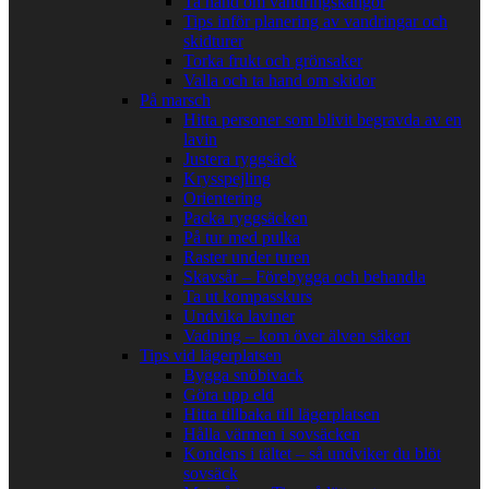
Ta hand om vandringskängor
Tips inför planering av vandringar och
skidturer
Torka frukt och grönsaker
Valla och ta hand om skidor
På marsch
Hitta personer som blivit begravda av en
lavin
Justera ryggsäck
Krysspejling
Orientering
Packa ryggsäcken
På tur med pulka
Raster under turen
Skavsår – Förebygga och behandla
Ta ut kompasskurs
Undvika laviner
Vadning – kom över älven säkert
Tips vid lägerplatsen
Bygga snöbivack
Göra upp eld
Hitta tillbaka till lägerplatsen
Hålla värmen i sovsäcken
Kondens i tältet – så undviker du blöt
sovsäck