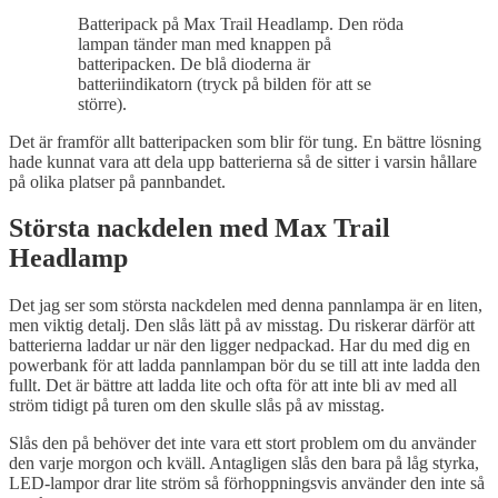
Batteripack på Max Trail Headlamp. Den röda
lampan tänder man med knappen på
batteripacken. De blå dioderna är
batteriindikatorn (tryck på bilden för att se
större).
Det är framför allt batteripacken som blir för tung. En bättre lösning
hade kunnat vara att dela upp batterierna så de sitter i varsin hållare
på olika platser på pannbandet.
Största nackdelen med Max Trail
Headlamp
Det jag ser som största nackdelen med denna pannlampa är en liten,
men viktig detalj. Den slås lätt på av misstag. Du riskerar därför att
batterierna laddar ur när den ligger nedpackad. Har du med dig en
powerbank för att ladda pannlampan bör du se till att inte ladda den
fullt. Det är bättre att ladda lite och ofta för att inte bli av med all
ström tidigt på turen om den skulle slås på av misstag.
Slås den på behöver det inte vara ett stort problem om du använder
den varje morgon och kväll. Antagligen slås den bara på låg styrka,
LED-lampor drar lite ström så förhoppningsvis använder den inte så