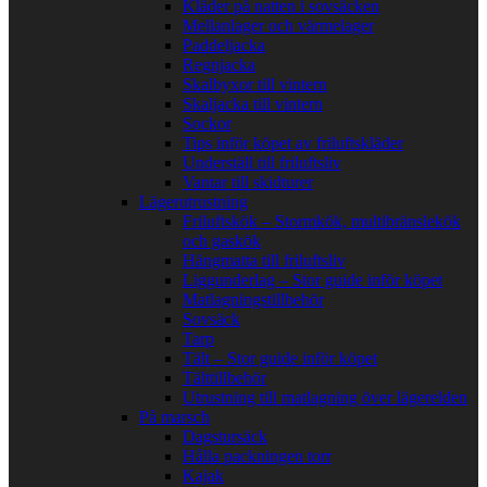
Kläder på natten i sovsäcken
Mellanlager och värmelager
Paddeljacka
Regnjacka
Skalbyxor till vintern
Skaljacka till vintern
Sockor
Tips inför köpet av friluftskläder
Underställ till friluftsliv
Vantar till skidturer
Lägerutrustning
Friluftskök – Stormkök, multibränslekök
och gaskök
Hängmatta till friluftsliv
Liggunderlag – Stor guide inför köpet
Matlagningstillbehör
Sovsäck
Tarp
Tält – Stor guide inför köpet
Tälttillbehör
Utrustning till matlagning över lägerelden
På marsch
Dagstursäck
Hålla packningen torr
Kajak