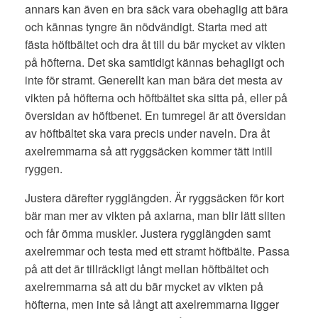
annars kan även en bra säck vara obehaglig att bära
och kännas tyngre än nödvändigt. Starta med att
fästa höftbältet och dra åt till du bär mycket av vikten
på höfterna. Det ska samtidigt kännas behagligt och
inte för stramt. Generellt kan man bära det mesta av
vikten på höfterna och höftbältet ska sitta på, eller på
översidan av höftbenet. En tumregel är att översidan
av höftbältet ska vara precis under naveln. Dra åt
axelremmarna så att ryggsäcken kommer tätt intill
ryggen.
Justera därefter rygglängden. Är ryggsäcken för kort
bär man mer av vikten på axlarna, man blir lätt sliten
och får ömma muskler. Justera rygglängden samt
axelremmar och testa med ett stramt höftbälte. Passa
på att det är tillräckligt långt mellan höftbältet och
axelremmarna så att du bär mycket av vikten på
höfterna, men inte så långt att axelremmarna ligger