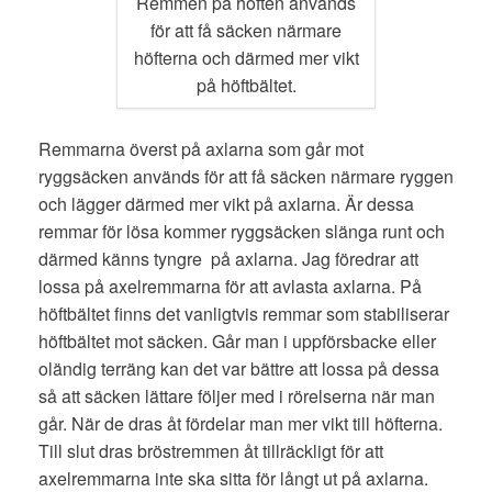
Remmen på höften används
för att få säcken närmare
höfterna och därmed mer vikt
på höftbältet.
Remmarna överst på axlarna som går mot
ryggsäcken används för att få säcken närmare ryggen
och lägger därmed mer vikt på axlarna. Är dessa
remmar för lösa kommer ryggsäcken slänga runt och
därmed känns tyngre på axlarna. Jag föredrar att
lossa på axelremmarna för att avlasta axlarna. På
höftbältet finns det vanligtvis remmar som stabiliserar
höftbältet mot säcken. Går man i uppförsbacke eller
oländig terräng kan det var bättre att lossa på dessa
så att säcken lättare följer med i rörelserna när man
går. När de dras åt fördelar man mer vikt till höfterna.
Till slut dras bröstremmen åt tillräckligt för att
axelremmarna inte ska sitta för långt ut på axlarna.