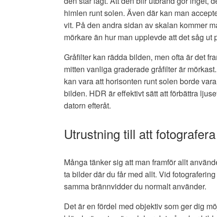
den står lågt. Att den blir utbränd gör inget, 
himlen runt solen. Även där kan man acceptera
vit. På den andra sidan av skalan kommer marken
mörkare än hur man upplevde att det såg ut p
Gråfilter kan rädda bilden, men ofta är det fra
mitten vanliga graderade gråfilter är mörkast
kan vara att horisonten runt solen borde var
bilden. HDR är effektivt sätt att förbättra ljus
datorn efteråt.
Utrustning till att fotograf
Många tänker sig att man framför allt använde
ta bilder där du får med allt. Vid fotografe
samma brännvidder du normalt använder.
Det är en fördel med objektiv som ger dig möj