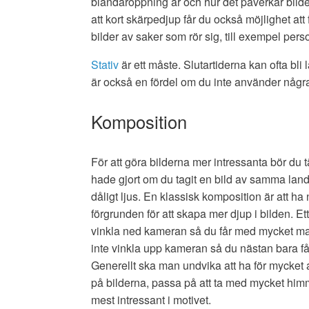
bländaröppning är och hur det påverkar bild
att kort skärpedjup får du också möjlighet at
bilder av saker som rör sig, till exempel pers
Stativ
är ett måste. Slutartiderna kan ofta bl
är också en fördel om du inte använder några 
Komposition
För att göra bilderna mer intressanta bör du t
hade gjort om du tagit en bild av samma lan
dåligt ljus. En klassisk komposition är att ha 
förgrunden för att skapa mer djup i bilden. Ett
vinkla ned kameran så du får med mycket mar
inte vinkla upp kameran så du nästan bara f
Generellt ska man undvika att ha för mycket
på bilderna, passa på att ta med mycket himm
mest intressant i motivet.