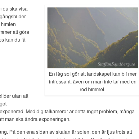
om du ska visa
dgångsbilder
å himlen
ömmer att göra
ps kan du få
.
En låg sol gör att landskapet kan bli mer
intressant, även om man inte tar med en
röd himmel.
ilder utan att
got
m exponerad. Med digitalkameror är detta inget problem, många
g att man ska ändra exponeringen.
ng. På den ena sidan av skalan är solen, den är ljus trots att