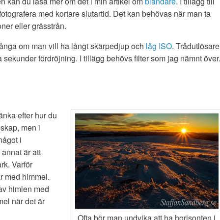
en kan du läsa mer om det i min artikel om
bländare
. I tillägg till
t fotografera med kortare slutartid. Det kan behövas när man ta
oner eller grässtrån.
i långa om man vill ha långt skärpedjup och
låg ISO
. Trådutlösare
sekunder fördröjning. I tillägg behövs filter som jag nämnt över
änka efter hur du
dskap, men i
något i
 annat är att
k. Varför
år med himmel.
 av himlen med
el när det är
Ofta bör man undvika att ha horisonten i