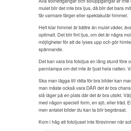
Alla solnedgångar och soluppgångar är inte li
mulet blir det inte bra ljus, då blir det bara m
får varmare färger eller spektakulär himmel.
Helt klar himmel är bättre än mulet väder, äv
optimalt. Det blir fint ljus, om det är några mo
möjligheter för att de lyses upp och gör himl
spännande.
Det kan vara bra fotoljus en lång stund före 
pannlampa om det inte är ljust hela natten. 
Ska man lägga till rätta för bra bilder kan m
man måste också vara DÄR det är bra chanser. P
slå läger på en plats där det är bra utsikt. Väl
med någon speciell form, en sjö, eller träd. E
men antalet bilder du kan ta blir begränsat.
Kom i håg att fotoljuset inte försvinner när 