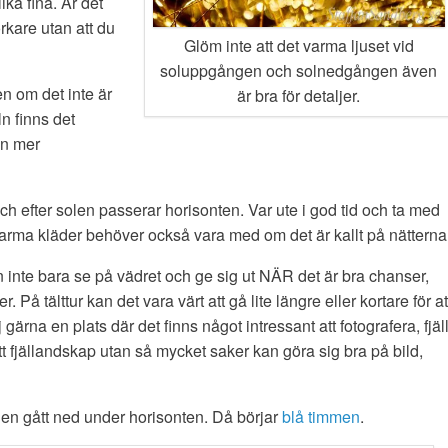
ka fina. Är det
örkare utan att du
Glöm inte att det varma ljuset vid
soluppgången och solnedgången även
en om det inte är
är bra för detaljer.
ln finns det
en mer
och efter solen passerar horisonten. Var ute i god tid och ta med
Varma kläder behöver också vara med om det är kallt på nätterna
an inte bara se på vädret och ge sig ut NÄR det är bra chanser,
å tälttur kan det vara värt att gå lite längre eller kortare för at
j gärna en plats där det finns något intressant att fotografera, fjäl
tt fjällandskap utan så mycket saker kan göra sig bra på bild,
solen gått ned under horisonten. Då börjar
blå timmen
.