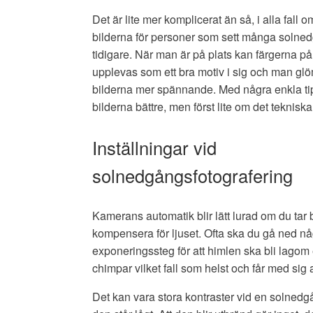
Det är lite mer komplicerat än så, i alla fall 
bilderna för personer som sett många solne
tidigare. När man är på plats kan färgerna p
upplevas som ett bra motiv i sig och man gl
bilderna mer spännande. Med några enkla ti
bilderna bättre, men först lite om det tekniska
Inställningar vid
solnedgångsfotografering
Kamerans automatik blir lätt lurad om du tar b
kompensera för ljuset. Ofta ska du gå ned nå
exponeringssteg för att himlen ska bli lago
chimpar vilket fall som helst och får med si
Det kan vara stora kontraster vid en solnedgå