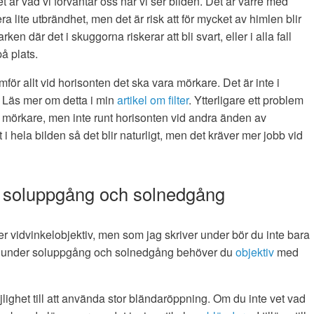
det är vad vi förväntar oss när vi ser bilden. Det är värre med
 lite utbrändhet, men det är risk att för mycket av himlen blir
 där det i skuggorna riskerar att bli svart, eller i alla fall
å plats.
mför allt vid horisonten det ska vara mörkare. Det är inte i
. Läs mer om detta i min
artikel om filter
. Ytterligare ett problem
a mörkare, men inte runt horisonten vid andra änden av
et i hela bilden så det blir naturligt, men det kräver mer jobb vid
era soluppgång och solnedgång
r vidvinkelobjektiv, men som jag skriver under bör du inte bara
ring under soluppgång och solnedgång behöver du
objektiv
med
lighet till att använda stor bländaröppning. Om du inte vet vad