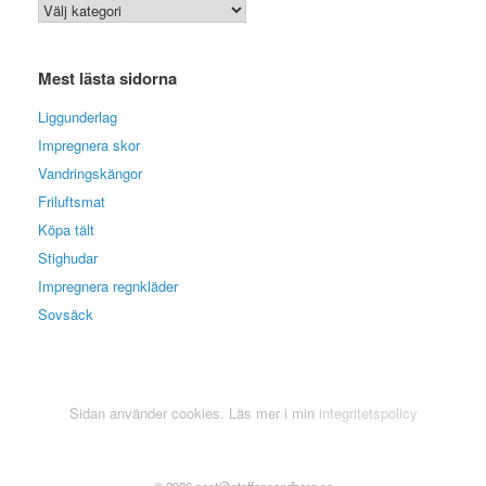
Kategoriarkiv
Mest lästa sidorna
Liggunderlag
Impregnera skor
Vandringskängor
Friluftsmat
Köpa tält
Stighudar
Impregnera regnkläder
Sovsäck
Sidan använder cookies. Läs mer i min
integritetspolicy
© 2026 post@staffansandberg.se