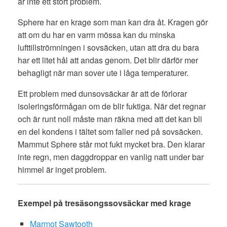
är inte ett stort problem.
Sphere har en krage som man kan dra åt. Kragen gör
att om du har en varm mössa kan du minska
lufttillströmningen i sovsäcken, utan att dra du bara
har ett litet hål att andas genom. Det blir därför mer
behagligt när man sover ute i låga temperaturer.
Ett problem med dunsovsäckar är att de förlorar
isoleringsförmågan om de blir fuktiga. När det regnar
och är runt noll måste man räkna med att det kan bli
en del kondens i tältet som faller ned på sovsäcken.
Mammut Sphere står mot fukt mycket bra. Den klarar
inte regn, men daggdroppar en vanlig natt under bar
himmel är inget problem.
Exempel på tresäsongssovsäckar med krage
Marmot Sawtooth