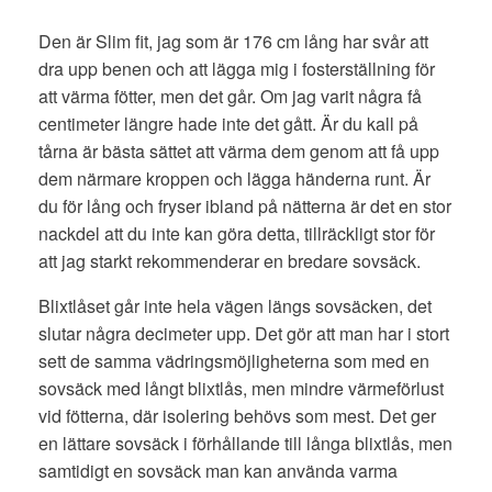
Den är Slim fit, jag som är 176 cm lång har svår att
dra upp benen och att lägga mig i fosterställning för
att värma fötter, men det går. Om jag varit några få
centimeter längre hade inte det gått. Är du kall på
tårna är bästa sättet att värma dem genom att få upp
dem närmare kroppen och lägga händerna runt. Är
du för lång och fryser ibland på nätterna är det en stor
nackdel att du inte kan göra detta, tillräckligt stor för
att jag starkt rekommenderar en bredare sovsäck.
Blixtlåset går inte hela vägen längs sovsäcken, det
slutar några decimeter upp. Det gör att man har i stort
sett de samma vädringsmöjligheterna som med en
sovsäck med långt blixtlås, men mindre värmeförlust
vid fötterna, där isolering behövs som mest. Det ger
en lättare sovsäck i förhållande till långa blixtlås, men
samtidigt en sovsäck man kan använda varma