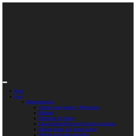
Skip
to
content
Hem
Foto
Bildredigering
Arbeta med masker i Photoshop
Bildspel
Filformat för bilder
Långt skärpedjup med focusing stacking
Oskarp mask och smart skärpa
Skärpa med high-passfilter