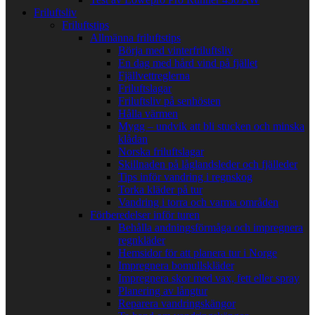
Friluftsliv
Friluftstips
Allmänna friluftstips
Börja med vinterfriluftsliv
En dag med hård vind på fjället
Fjällvettreglerna
Friluftslagar
Friluftsliv på senhösten
Hålla värmen
Mygg – undvik att bli stucken och minska
klådan
Norska friluftslagar
Skillnaden på låglandsleder och fjälleder
Tips inför vandring i regnskog
Torka kläder på tur
Vandring i torra och varma områden
Förberedelser inför turen
Behålla andningsförmåga och impregnera
regnkläder
Hemsidor för att planera tur i Norge
Impregnera bomullskläder
Impregnera skor med vax, fett eller spray
Planering av långtur
Reparera vandringskängor