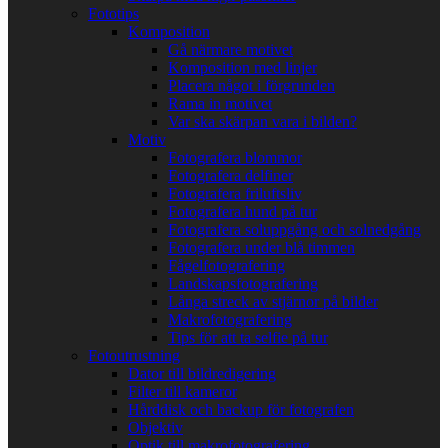
Fototips
Komposition
Gå närmare motivet
Komposition med linjer
Placera något i förgrunden
Rama in motivet
Var ska skärpan vara i bilden?
Motiv
Fotografera blommor
Fotografera delfiner
Fotografera friluftsliv
Fotografera hund på tur
Fotografera soluppgång och solnedgång
Fotografera under blå timmen
Fågelfotografering
Landskapsfotografering
Långa streck av stjärnor på bilder
Makrofotografering
Tips för att ta selfie på tur
Fotoutrustning
Dator till bildredigering
Filter till kameror
Hårddisk och backup för fotografen
Objektiv
Optik till makrofotografering