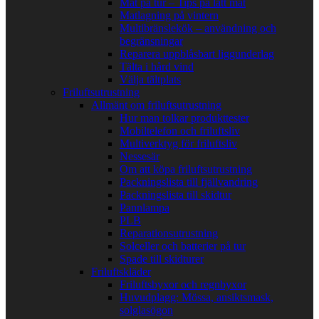
Mat på tur – Tips på lätt mat
Matlagning på vintern
Multibränslekök – användning och
begränsningar
Reparera uppblåsbart liggunderlag
Tälta i hård vind
Välja tältplats
Friluftsutrustning
Allmänt om friluftsutrustning
Hur man tolkar produkttester
Mobiltelefon och friluftsliv
Multiverktyg för friluftsliv
Nessesär
Om att köpa friluftsutrustning
Packningslista till fjällvandring
Packningslista till skidtur
Pannlampa
PLB
Reparationsutrustning
Solceller och batterier på tur
Spade till skidturer
Friluftskläder
Friluftsbyxor och regnbyxor
Huvudplagg: Mössa, ansiktsmask,
solglasögon