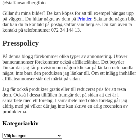
@staffansandbergfoto.
Gillar du mina bilder? De kan köpas för att till exempel hängas upp
på väggen. Du hittar några av dem på
Printler
. Saknar du någon bild
där kan du ta kontakt på post@staffansandberg.se. Du kan även ta
kontakt på telefonnumer 072 34 144 13.
Presspolicy
På denna blogg förekommer olika typer av annonsering. Utöver
bannerannonser förekommer också affiliatelänkar. Det betyder
länkar där jag får provision om någon klickar på länken och handlar
något, inte bara den produkten jag länkar till. Om ett inlägg inehåller
affiliateannonser står det märkt på sidan.
Jag får också produkter gratis eller till reducerat pris för att testa
dem. Också i dessa tillfällen framgår det på sidan att det är i
samarbete med ett företag. I samarbete med olika företag går jag
aldrig med på vilkor där jag inte kan skriva en ärlig recension av
produkterna.
Kategoriarkiv
Kategoriarkiv