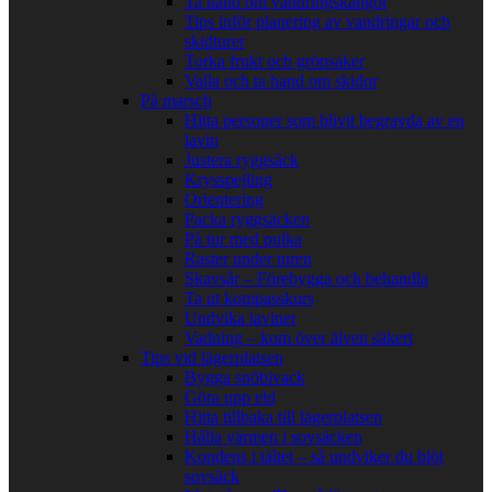
Ta hand om vandringskängor
Tips inför planering av vandringar och
skidturer
Torka frukt och grönsaker
Valla och ta hand om skidor
På marsch
Hitta personer som blivit begravda av en
lavin
Justera ryggsäck
Krysspejling
Orientering
Packa ryggsäcken
På tur med pulka
Raster under turen
Skavsår – Förebygga och behandla
Ta ut kompasskurs
Undvika laviner
Vadning – kom över älven säkert
Tips vid lägerplatsen
Bygga snöbivack
Göra upp eld
Hitta tillbaka till lägerplatsen
Hålla värmen i sovsäcken
Kondens i tältet – så undviker du blöt
sovsäck