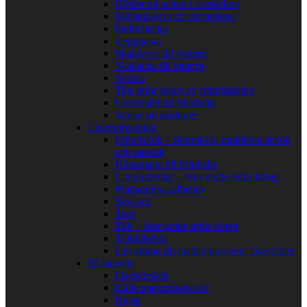
Kläder på natten i sovsäcken
Mellanlager och värmelager
Paddeljacka
Regnjacka
Skalbyxor till vintern
Skaljacka till vintern
Sockor
Tips inför köpet av friluftskläder
Underställ till friluftsliv
Vantar till skidturer
Lägerutrustning
Friluftskök – Stormkök, multibränslekök
och gaskök
Hängmatta till friluftsliv
Liggunderlag – Stor guide inför köpet
Matlagningstillbehör
Sovsäck
Tarp
Tält – Stor guide inför köpet
Tälttillbehör
Utrustning till matlagning över lägerelden
På marsch
Dagstursäck
Hålla packningen torr
Kajak