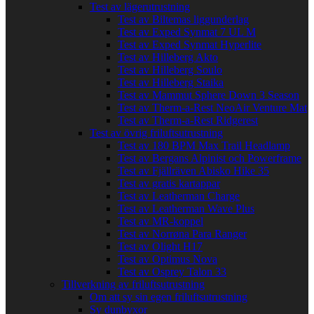
Test av lägerutrustning
Test av Biltemas liggunderlag
Test av Exped Synmat 7 UL M
Test av Exped Synmat Hyperlite
Test av Hilleberg Akto
Test av Hilleberg Soulo
Test av Hilleberg Staika
Test av Mammut Sphere Down 3 Season
Test av Therm-a-Rest NeoAir Venture Mat
Test av Therm-a-Rest Ridgerest
Test av övrig friluftsutrustning
Test av 180 BPM Max Trail Headlamp
Test av Bergans Alpinist och Powerframe
Test av Fjällräven Abisko Hike 35
Test av gratis kartappar
Test av Leatherman Charge
Test av Leatherman Wave Plus
Test av MR-koppel
Test av Norrøna Para Ranger
Test av Olight H17
Test av Optimus Nova
Test av Osprey Talon 33
Tillverkning av friluftsutrustning
Om att sy sin egen friluftsutrustning
Sy dunbyxor