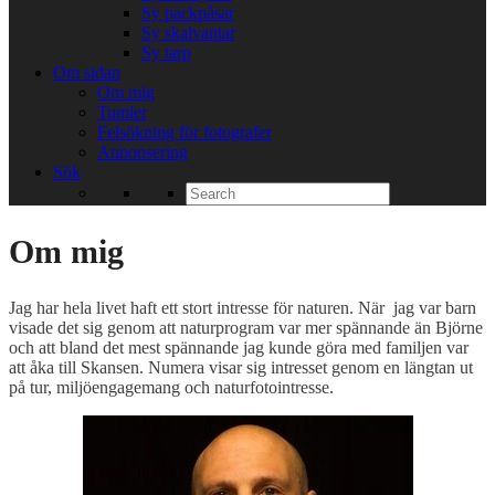
Sy packpåsar
Sy skalvantar
Sy tarp
Om sidan
Om mig
Tumler
Felsökning för fotografer
Annonsering
Sök
Search
for:
Om mig
Jag har hela livet haft ett stort intresse för naturen. När jag var barn
visade det sig genom att naturprogram var mer spännande än Björne
och att bland det mest spännande jag kunde göra med familjen var
att åka till Skansen. Numera visar sig intresset genom en längtan ut
på tur, miljöengagemang och naturfotointresse.