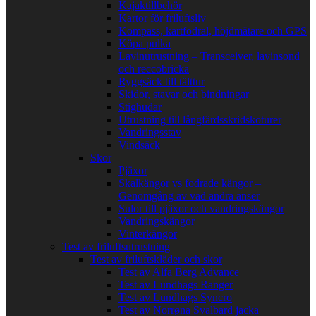
Kajaktillbehör
Kartor för friluftsliv
Kompass, kartfodral, höjdmätare och GPS
Köpa pulka
Lavinutrustning – Transceiver, lavinsond
och reccobricka
Ryggsäck till tälttur
Skidor, stavar och bindningar
Stighudar
Utrustning till långfärdsskridskoturer
Vandringsstav
Vindsäck
Skor
Pjäxor
Skalkängor vs fodrade kängor –
Genomgång av vad andra anser
Sulor till pjäxor och vandringskängor
Vandringskängor
Vinterkängor
Test av friluftsutrustning
Test av friluftskläder och skor
Test av Alfa Berg Advance
Test av Lundhags Ranger
Test av Lundhags Syncro
Test av Norrøna Svalbard jacka