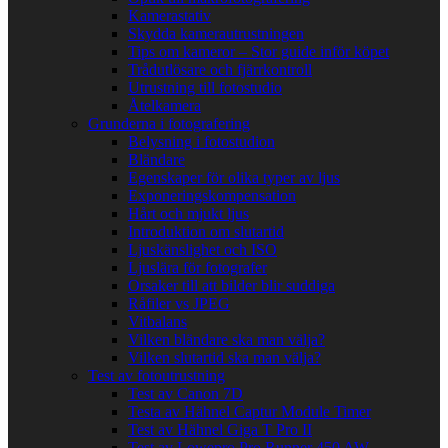
Kamerastativ
Skydda kamerautrustningen
Tips om kameror – Stor guide inför köpet
Trådutlösare och fjärrkontroll
Utrustning till fotostudio
Åtelkamera
Grunderna i fotografering
Belysning i fotostudion
Bländare
Egenskaper för olika typer av ljus
Exponeringskompensation
Hårt och mjukt ljus
Introduktion om slutartid
Ljuskänslighet och ISO
Ljuslära för fotografer
Orsaker till att bilder blir suddiga
Råfiler vs JPEG
Vitbalans
Vilken bländare ska man välja?
Vilken slutartid ska man välja?
Test av fotoutrustning
Test av Canon 7D
Testa av Hähnel Captur Module Timer
Test av Hähnel Giga T Pro II
Test av Lowepro Pro Runner 450 AW