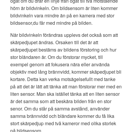
ögat om du drar en linje från ögat till två motstående
hörn är bildvinkeln. Om bildsensorn är liten kommer
bildvinkeln vara mindre än på en kamera med stor
bildsensor,du får med mindre på bilden.
När bildvinkeln förändras upplevs det också som att
skärpedjupet ändras. Orsaken till det är att
skärpedjupet bestäms av bildens förstoring och hur
stor bländaren är. Om du förstorar mycket, till
exempel genom att fokusera nära eller använda
objektiv med lång brännvidd, kommer skäpedjupet bli
kortare. Detta kan verka motsägelsefullt med tanke
på att det är lätt att tänka att man förstorar mer med en
liten sensor. Man ska istället tänka att en liten sensor
är det samma som att beskära bilden från en stor
senor. Om du står på samma avstånd, använder
samma brännvidd och bländare kommer du få lika
stort skärpedjup med två kameror med olika storlek
på bildsensorn.