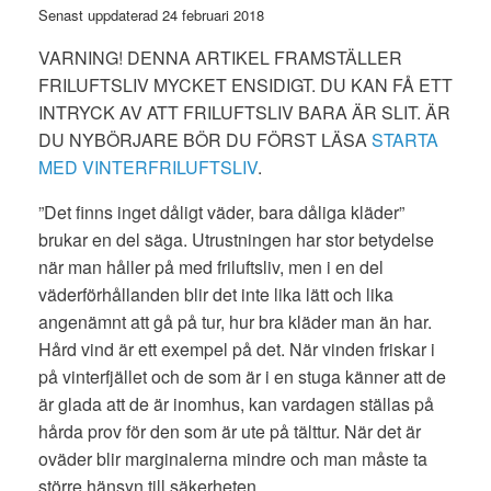
Senast uppdaterad 24 februari 2018
VARNING! DENNA ARTIKEL FRAMSTÄLLER
FRILUFTSLIV MYCKET ENSIDIGT. DU KAN FÅ ETT
INTRYCK AV ATT FRILUFTSLIV BARA ÄR SLIT. ÄR
DU NYBÖRJARE BÖR DU FÖRST LÄSA
STARTA
MED VINTERFRILUFTSLIV
.
”Det finns inget dåligt väder, bara dåliga kläder”
brukar en del säga. Utrustningen har stor betydelse
när man håller på med friluftsliv, men i en del
väderförhållanden blir det inte lika lätt och lika
angenämnt att gå på tur, hur bra kläder man än har.
Hård vind är ett exempel på det. När vinden friskar i
på vinterfjället och de som är i en stuga känner att de
är glada att de är inomhus, kan vardagen ställas på
hårda prov för den som är ute på tälttur. När det är
oväder blir marginalerna mindre och man måste ta
större hänsyn till säkerheten.