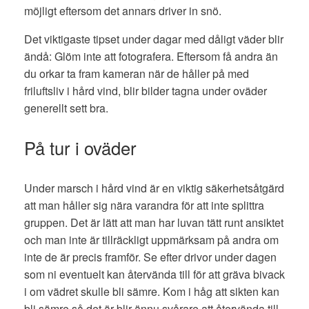
möjligt eftersom det annars driver in snö.
Det viktigaste tipset under dagar med dåligt väder blir
ändå: Glöm inte att fotografera. Eftersom få andra än
du orkar ta fram kameran när de håller på med
friluftsliv i hård vind, blir bilder tagna under oväder
generellt sett bra.
På tur i oväder
Under marsch i hård vind är en viktig säkerhetsåtgärd
att man håller sig nära varandra för att inte splittra
gruppen. Det är lätt att man har luvan tätt runt ansiktet
och man inte är tillräckligt uppmärksam på andra om
inte de är precis framför. Se efter drivor under dagen
som ni eventuelt kan återvända till för att gräva bivack
i om vädret skulle bli sämre. Kom i håg att sikten kan
bli sämre så det är blir ännu svårare att återvända till