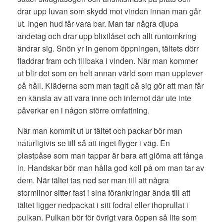
drar upp luvan som skydd mot vinden innan man går
ut. Ingen hud får vara bar. Man tar några djupa
andetag och drar upp blixtlåset och allt runtomkring
ändrar sig. Snön yr in genom öppningen, tältets dörr
fladdrar fram och tillbaka i vinden. När man kommer
ut blir det som en helt annan värld som man upplever
på håll. Kläderna som man tagit på sig gör att man får
en känsla av att vara inne och infernot där ute inte
påverkar en i någon större omfattning.
När man kommit ut ur tältet och packar bör man
naturligtvis se till så att inget flyger i väg. En
plastpåse som man tappar är bara att glöma att fånga
in. Handskar bör man hålla god koll på om man tar av
dem. När tältet tas ned ser man till att några
stormlinor sitter fast i sina förankringar ända till att
tältet ligger nedpackat i sitt fodral eller ihoprullat i
pulkan. Pulkan bör för övrigt vara öppen så lite som