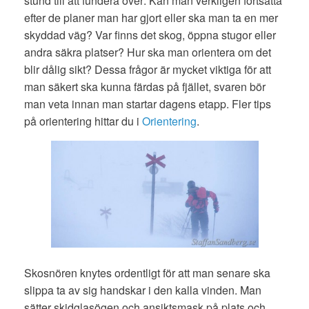
stund till att fundera över: Kan man verkligen fortsätta
efter de planer man har gjort eller ska man ta en mer
skyddad väg? Var finns det skog, öppna stugor eller
andra säkra platser? Hur ska man orientera om det
blir dålig sikt? Dessa frågor är mycket viktiga för att
man säkert ska kunna färdas på fjället, svaren bör
man veta innan man startar dagens etapp. Fler tips
på orientering hittar du i
Orientering
.
Skosnören knytes ordentligt för att man senare ska
slippa ta av sig handskar i den kalla vinden. Man
sätter skidglasögen och ansiktsmask på plats och