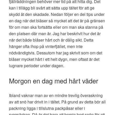
fjällräddningen behöver mer tid på att hitta dig. Det
kan i tillägg bli svårt att sätta upp tältet för att ge
skydd åt den skadade. Nedan följer en del tips under
en dag när det blåser så mycket att det är på gränsen
för om man ska fortsätta eller om man ska stanna på
den platsen där man är. Jag har beskrivit hur det är
när det både blåser hårt och är dålig sikt. Detta
hänger ofta ihop på vinterfjället, men inte
nödvändigtvis. Dessutom har jag skrivit som om det
blåser mycket hårt i ett helt dygn, men oftast är det
lugnare perioder under dagen.
Morgon en dag med hårt väder
Ibland vaknar man av en mindre trevlig överaskning
av att snö har drivit in i tältet. På grund av detta bör all
packning ligga i tillslutna packpåsar eller i
ryggsäcken. Då är det bara att borsta bort snön för att