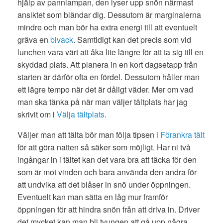
hjälp av pannlampan, den lyser upp snön närmast
ansiktet som bländar dig. Dessutom är marginalerna
mindre och man bör ha extra energi till att eventuelt
gräva en
bivack
. Samtidigt kan det precis som vid
lunchen vara värt att åka lite längre för att ta sig till en
skyddad plats. Att planera in en kort dagsetapp från
starten är därför ofta en fördel. Dessutom håller man
ett lägre tempo när det är dåligt väder. Mer om vad
man ska tänka på när man väljer tältplats har jag
skrivit om i
Välja tältplats
.
Väljer man att tälta bör man följa tipsen i
Förankra tält
för att göra natten så säker som möjligt. Har ni två
ingångar in i tältet kan det vara bra att täcka för den
som är mot vinden och bara använda den andra för
att undvika att det blåser in snö under öppningen.
Eventuelt kan man sätta en låg mur framför
öppningen för att hindra snön från att driva in. Driver
det mycket kan man bli tvungen att gå upp några