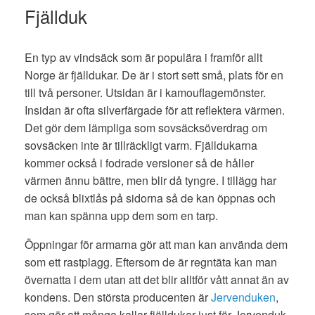
Fjällduk
En typ av vindsäck som är populära i framför allt
Norge är fjälldukar. De är i stort sett små, plats för en
till två personer. Utsidan är i kamouflagemönster.
Insidan är ofta silverfärgade för att reflektera värmen.
Det gör dem lämpliga som sovsäcksöverdrag om
sovsäcken inte är tillräckligt varm. Fjälldukarna
kommer också i fodrade versioner så de håller
värmen ännu bättre, men blir då tyngre. I tillägg har
de också blixtlås på sidorna så de kan öppnas och
man kan spänna upp dem som en tarp.
Öppningar för armarna gör att man kan använda dem
som ett rastplagg. Eftersom de är regntäta kan man
övernatta i dem utan att det blir alltför vått annat än av
kondens. Den största producenten är
Jervenduken
,
som gör att många kallar fjälldukar just för Jervenduk.