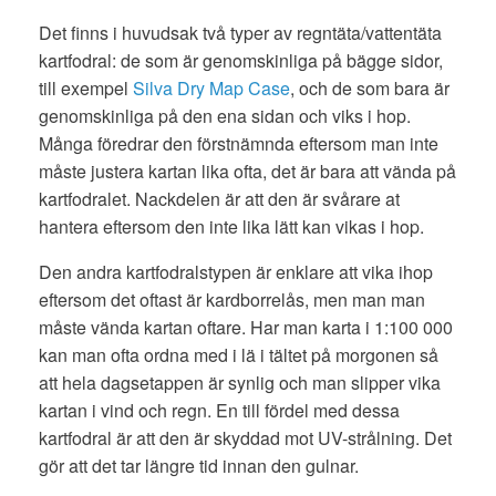
Det finns i huvudsak två typer av regntäta/vattentäta
kartfodral: de som är genomskinliga på bägge sidor,
till exempel
Silva Dry Map Case
, och de som bara är
genomskinliga på den ena sidan och viks i hop.
Många föredrar den förstnämnda eftersom man inte
måste justera kartan lika ofta, det är bara att vända på
kartfodralet. Nackdelen är att den är svårare at
hantera eftersom den inte lika lätt kan vikas i hop.
Den andra kartfodralstypen är enklare att vika ihop
eftersom det oftast är kardborrelås, men man man
måste vända kartan oftare. Har man karta i 1:100 000
kan man ofta ordna med i lä i tältet på morgonen så
att hela dagsetappen är synlig och man slipper vika
kartan i vind och regn. En till fördel med dessa
kartfodral är att den är skyddad mot UV-strålning. Det
gör att det tar längre tid innan den gulnar.