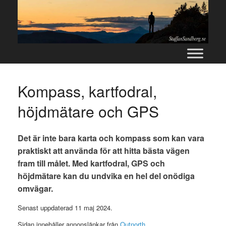
Skip
to
content
Kompass, kartfodral,
höjdmätare och GPS
Det är inte bara karta och kompass som kan vara
praktiskt att använda för att hitta bästa vägen
fram till målet. Med kartfodral, GPS och
höjdmätare kan du undvika en hel del onödiga
omvägar.
Senast uppdaterad 11 maj 2024.
Sidan innehåller annonslänkar från
Outnorth
.