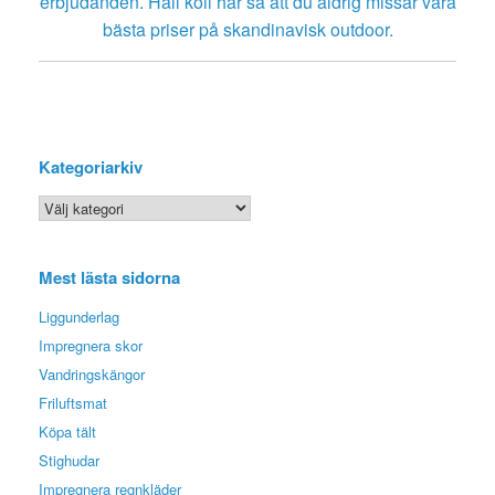
erbjudanden. Håll koll här så att du aldrig missar våra
bästa priser på skandinavisk outdoor.
Kategoriarkiv
Kategoriarkiv
Mest lästa sidorna
Liggunderlag
Impregnera skor
Vandringskängor
Friluftsmat
Köpa tält
Stighudar
Impregnera regnkläder