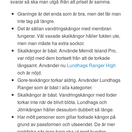
svarar så ska man utgå ifrån att priset är samma.
Graninge är det enda som är bra, men det får man
inte tag på längre.
Det är sällan vandringskängor med membran
fungerar. Väl vaxade skalkängor håller fukten ute,
men man måste ha extra sockor.
Skalkängor är bäst. Använde Meindl Island Pro,
var nöjd med dem bortsett från att de torkade
långsamt. Använder nu
Lundhags Ranger High
och är nöjd.
Gore-texkängor torkar aldrig. Använder Lundhags
Ranger som är bäst i alla kategorier.
Skalkängor är bäst. Vandringskängor med foder
torkar inte när de blivit blöta. Lundhags och
Jörnkängan håller dessutom dubbelt så länge.
Har mött personer som gillar fodrade kängor på
grund av passformen och utseendet. De är mer
praktiska när man bara ska ut med hunden