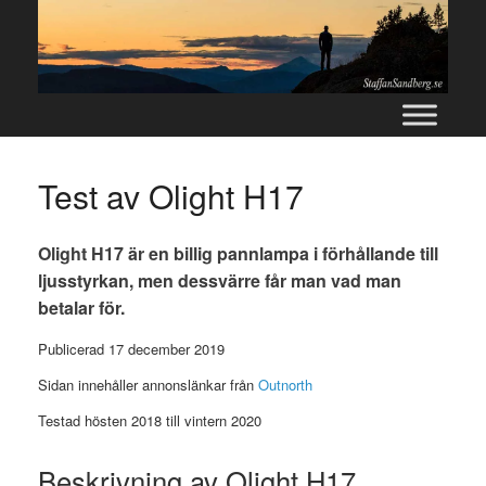
Skip
to
content
Test av Olight H17
Olight H17 är en billig pannlampa i förhållande till
ljusstyrkan, men dessvärre får man vad man
betalar för.
Publicerad 17 december 2019
Sidan innehåller annonslänkar från
Outnorth
Testad hösten 2018 till vintern 2020
Beskrivning av Olight H17