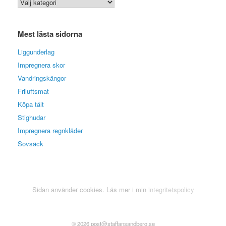
Kategoriarkiv
Mest lästa sidorna
Liggunderlag
Impregnera skor
Vandringskängor
Friluftsmat
Köpa tält
Stighudar
Impregnera regnkläder
Sovsäck
Sidan använder cookies. Läs mer i min
integritetspolicy
© 2026 post@staffansandberg.se