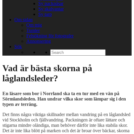
Sy packpåsar
Sy skalvantar
Sy tarp
Om sidan
Om mig
Tumler
Felsökning för fotografer
Annonsering
Sök
Search
for:
Vad är bästa skorna på
låglandsleder?
En läsare som bor i Norrland ska ta en tur med en vän på
Sörmlandsleden. Han undrar vilka skor som lämpar sig i den
typen av terräng.
Det finns några viktiga skillnader mellan vandring på en låglandsled
vid Stockholm och fjällvandring. Packningen är oftare lättare och
stigarna mindre oländiga, man behöver därför inte lika stabila skor.
Det är inte lika blött på marken och det är broar över bäckar, skorna