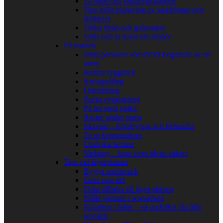
Ta hand om vandringskängor
Tips inför planering av vandringar och
skidturer
Torka frukt och grönsaker
Valla och ta hand om skidor
På marsch
Hitta personer som blivit begravda av en
lavin
Justera ryggsäck
Krysspejling
Orientering
Packa ryggsäcken
På tur med pulka
Raster under turen
Skavsår – Förebygga och behandla
Ta ut kompasskurs
Undvika laviner
Vadning – kom över älven säkert
Tips vid lägerplatsen
Bygga snöbivack
Göra upp eld
Hitta tillbaka till lägerplatsen
Hålla värmen i sovsäcken
Kondens i tältet – så undviker du blöt
sovsäck