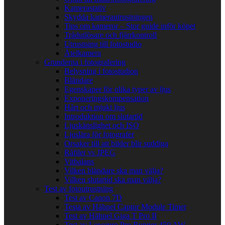
Kamerastativ
Skydda kamerautrustningen
Tips om kameror – Stor guide inför köpet
Trådutlösare och fjärrkontroll
Utrustning till fotostudio
Åtelkamera
Grunderna i fotografering
Belysning i fotostudion
Bländare
Egenskaper för olika typer av ljus
Exponeringskompensation
Hårt och mjukt ljus
Introduktion om slutartid
Ljuskänslighet och ISO
Ljuslära för fotografer
Orsaker till att bilder blir suddiga
Råfiler vs JPEG
Vitbalans
Vilken bländare ska man välja?
Vilken slutartid ska man välja?
Test av fotoutrustning
Test av Canon 7D
Testa av Hähnel Captur Module Timer
Test av Hähnel Giga T Pro II
Test av Lowepro Pro Runner 450 AW