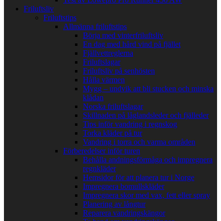
Friluftsliv
Friluftstips
Allmänna friluftstips
Börja med vinterfriluftsliv
En dag med hård vind på fjället
Fjällvettreglerna
Friluftslagar
Friluftsliv på senhösten
Hålla värmen
Mygg – undvik att bli stucken och minska
klådan
Norska friluftslagar
Skillnaden på låglandsleder och fjälleder
Tips inför vandring i regnskog
Torka kläder på tur
Vandring i torra och varma områden
Förberedelser inför turen
Behålla andningsförmåga och impregnera
regnkläder
Hemsidor för att planera tur i Norge
Impregnera bomullskläder
Impregnera skor med vax, fett eller spray
Planering av långtur
Reparera vandringskängor