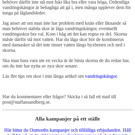
behöver därför inte stå mot fukt lika bra eller vara höga. Ordentliga
vandringskängor är behagliga att gå i, men många upplever dem för
tunga på låglandsleder.
Jag anser att om man inte har problem med knän eller liknande så
man behöver stabila skor är låga vandringskängor, eventuellt
vandringsskor bra val. Kom i håg att det kan regna en del. Skorna
måste därför stå mot vatten. Har du låga skor bör de kombineras
med damasker så det inte rinner vatten längs byxbenen och ned i
skorna.
Ska man bara vara ute en vecka är de bästa skorna de du redan har,
om du inte har nytta av nya skor senare.
Läs fler tips om skor i min långa artikel om
vandringskängor
.
Har du kommentarer eller frågor? Skicka i så fall ett mail till
post@staffansandberg.se.
Alla kampanjer på ett ställe
Här hittar du Outnorths kampanjer och tillfälliga erbjudanden. Håll