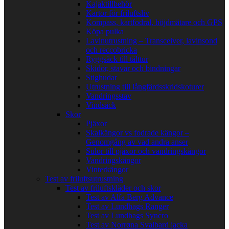
Kajaktillbehör
Kartor för friluftsliv
Kompass, kartfodral, höjdmätare och GPS
Köpa pulka
Lavinutrustning – Transceiver, lavinsond
och reccobricka
Ryggsäck till tälttur
Skidor, stavar och bindningar
Stighudar
Utrustning till långfärdsskridskoturer
Vandringsstav
Vindsäck
Skor
Pjäxor
Skalkängor vs fodrade kängor –
Genomgång av vad andra anser
Sulor till pjäxor och vandringskängor
Vandringskängor
Vinterkängor
Test av friluftsutrustning
Test av friluftskläder och skor
Test av Alfa Berg Advance
Test av Lundhags Ranger
Test av Lundhags Syncro
Test av Norrøna Svalbard jacka