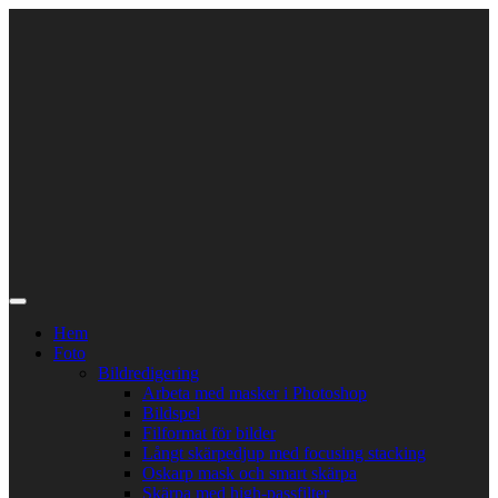
Skip
to
content
Hem
Foto
Bildredigering
Arbeta med masker i Photoshop
Bildspel
Filformat för bilder
Långt skärpedjup med focusing stacking
Oskarp mask och smart skärpa
Skärpa med high-passfilter