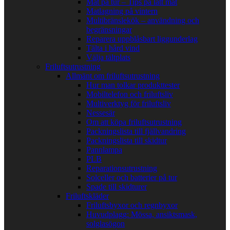
Mat på tur – Tips på lätt mat
Matlagning på vintern
Multibränslekök – användning och
begränsningar
Reparera uppblåsbart liggunderlag
Tälta i hård vind
Välja tältplats
Friluftsutrustning
Allmänt om friluftsutrustning
Hur man tolkar produkttester
Mobiltelefon och friluftsliv
Multiverktyg för friluftsliv
Nessesär
Om att köpa friluftsutrustning
Packningslista till fjällvandring
Packningslista till skidtur
Pannlampa
PLB
Reparationsutrustning
Solceller och batterier på tur
Spade till skidturer
Friluftskläder
Friluftsbyxor och regnbyxor
Huvudplagg: Mössa, ansiktsmask,
solglasögon