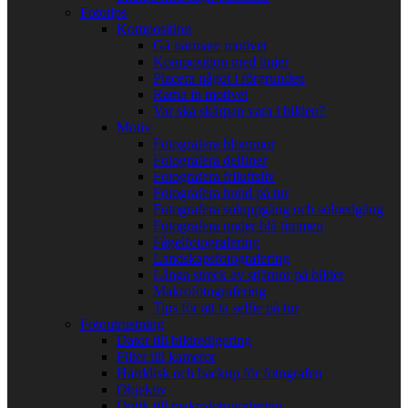
Fototips
Komposition
Gå närmare motivet
Komposition med linjer
Placera något i förgrunden
Rama in motivet
Var ska skärpan vara i bilden?
Motiv
Fotografera blommor
Fotografera delfiner
Fotografera friluftsliv
Fotografera hund på tur
Fotografera soluppgång och solnedgång
Fotografera under blå timmen
Fågelfotografering
Landskapsfotografering
Långa streck av stjärnor på bilder
Makrofotografering
Tips för att ta selfie på tur
Fotoutrustning
Dator till bildredigering
Filter till kameror
Hårddisk och backup för fotografen
Objektiv
Optik till makrofotografering