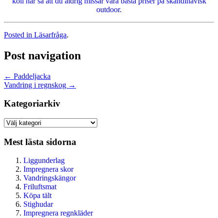
koll här så att du aldrig missar våra bästa priser på skandinavisk
outdoor.
Posted in
Läsarfråga
.
Post navigation
←
Paddeljacka
Vandring i regnskog
→
Kategoriarkiv
Kategoriarkiv
Mest lästa sidorna
Liggunderlag
Impregnera skor
Vandringskängor
Friluftsmat
Köpa tält
Stighudar
Impregnera regnkläder