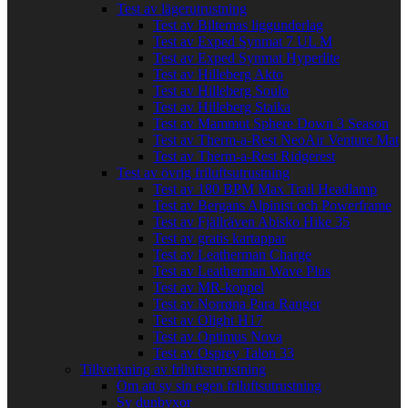
Test av lägerutrustning
Test av Biltemas liggunderlag
Test av Exped Synmat 7 UL M
Test av Exped Synmat Hyperlite
Test av Hilleberg Akto
Test av Hilleberg Soulo
Test av Hilleberg Staika
Test av Mammut Sphere Down 3 Season
Test av Therm-a-Rest NeoAir Venture Mat
Test av Therm-a-Rest Ridgerest
Test av övrig friluftsutrustning
Test av 180 BPM Max Trail Headlamp
Test av Bergans Alpinist och Powerframe
Test av Fjällräven Abisko Hike 35
Test av gratis kartappar
Test av Leatherman Charge
Test av Leatherman Wave Plus
Test av MR-koppel
Test av Norrøna Para Ranger
Test av Olight H17
Test av Optimus Nova
Test av Osprey Talon 33
Tillverkning av friluftsutrustning
Om att sy sin egen friluftsutrustning
Sy dunbyxor