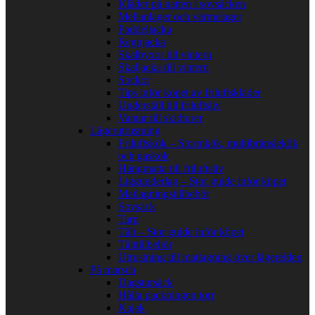
Kläder på natten i sovsäcken
Mellanlager och värmelager
Paddeljacka
Regnjacka
Skalbyxor till vintern
Skaljacka till vintern
Sockor
Tips inför köpet av friluftskläder
Underställ till friluftsliv
Vantar till skidturer
Lägerutrustning
Friluftskök – Stormkök, multibränslekök
och gaskök
Hängmatta till friluftsliv
Liggunderlag – Stor guide inför köpet
Matlagningstillbehör
Sovsäck
Tarp
Tält – Stor guide inför köpet
Tälttillbehör
Utrustning till matlagning över lägerelden
På marsch
Dagstursäck
Hålla packningen torr
Kajak