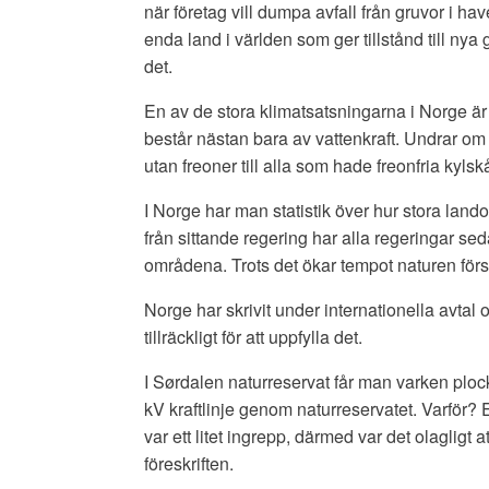
när företag vill dumpa avfall från gruvor i hav
enda land i världen som ger tillstånd till nya
det.
En av de stora klimatsatsningarna i Norge är
består nästan bara av vattenkraft. Undrar om 
utan freoner till alla som hade freonfria kylsk
I Norge har man statistik över hur stora land
från sittande regering har alla regeringar s
områdena. Trots det ökar tempot naturen förs
Norge har skrivit under internationella avtal 
tillräckligt för att uppfylla det.
I Sørdalen naturreservat får man varken plo
kV kraftlinje genom naturreservatet. Varför? E
var ett litet ingrepp, därmed var det olagligt a
föreskriften.