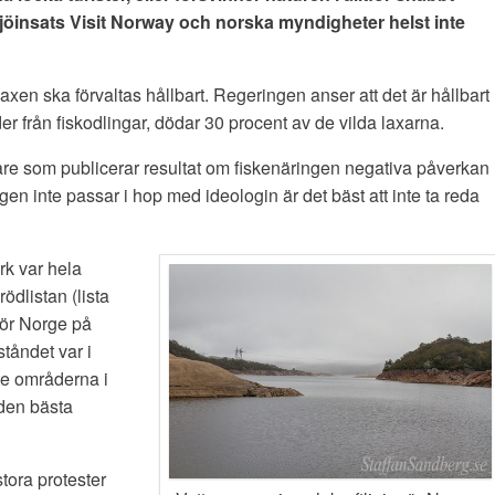
jöinsats Visit Norway och norska myndigheter helst inte
laxen ska förvaltas hållbart. Regeringen anser att det är hållbart
er från fiskodlingar, dödar 30 procent av de vilda laxarna.
kare som publicerar resultat om fiskenäringen negativa påverkan
en inte passar i hop med ideologin är det bäst att inte ta reda
rk var hela
ödlistan (lista
för Norge på
ståndet var i
te områderna i
den bästa
tora protester