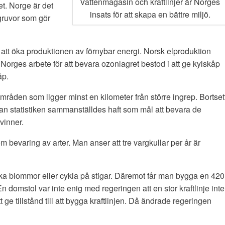
Vattenmagasin och kraftlinjer är Norges
et. Norge är det
insats för att skapa en bättre miljö.
 gruvor som gör
 att öka produktionen av förnybar energi. Norsk elproduktion
Norges arbete för att bevara ozonlagret bestod i att ge kylskåp
åp.
områden som ligger minst en kilometer från större ingrep. Bortset
edan statistiken sammanställdes haft som mål att bevara de
vinner.
om bevaring av arter. Man anser att tre vargkullar per år är
cka blommor eller cykla på stigar. Däremot får man bygga en 420
n domstol var inte enig med regeringen att en stor kraftlinje inte
tt ge tillstånd till att bygga kraftlinjen. Då ändrade regeringen