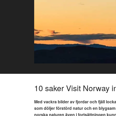
Skip
to
content
10 saker Visit Norway i
Med vackra bilder av fjordar och fjäll locka
som döljer förstörd natur och en blygsam 
norska naturen även i fortsättningen kunna 