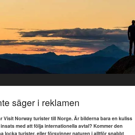
nte säger i reklamen
r Visit Norway turister till Norge. Är bilderna bara en kuliss
insats med att följa internationella avtal? Kommer den
locka turister, eller försvinner naturen i alltför snabbt