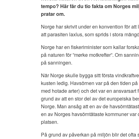
tempo? Här får du tio fakta om Norges mil
pratar om.
Norge har skrivit under en konvention för att 
att parasiten laxlus, som sprids i stora mängd
Norge har en fiskeriminister som kallar fors
på naturen för ”mørke motkrefter”. Om sanning
på sanningen.
När Norge skulle bygga sitt första vindkraftve
kusten ledig. Havsörnen var på den tiden på r
med hotade arter) och det var en ansvarsart 
grund av att en stor del av det europeiska be
Norge. Man ansåg att en av de havsörntätas
en av Norges havsörntätaste kommuner var 
platsen.
På grund av påverkan på miljön blir det ofta s