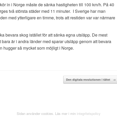
kör in i Norge måste de sänka hastigheten till 100 km/h. På 40
rges två största städer med 11 minuter. I Sverige har man
en med ytterligare en timme, trots att restiden var var närmare
ska bevara skog istället för att sänka egna utsläpp. De mest
et bara är i andra länder med sparar utsläpp genom att bevara
gen hugger så mycket som möjligt i Norge.
Den digitala revolutionen i tältet
→
Sidan använder cookies. Läs mer i min
integritetspolicy