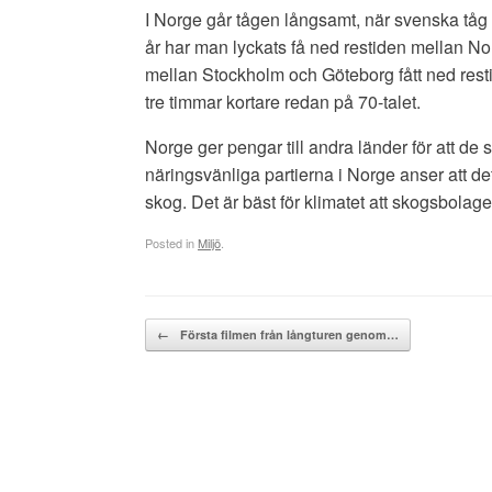
I Norge går tågen långsamt, när svenska tåg 
år har man lyckats få ned restiden mellan No
mellan Stockholm och Göteborg fått ned restid
tre timmar kortare redan på 70-talet.
Norge ger pengar till andra länder för att de 
näringsvänliga partierna i Norge anser att d
skog. Det är bäst för klimatet att skogsbola
Posted in
Miljö
.
Post navigation
←
Första filmen från långturen genom…