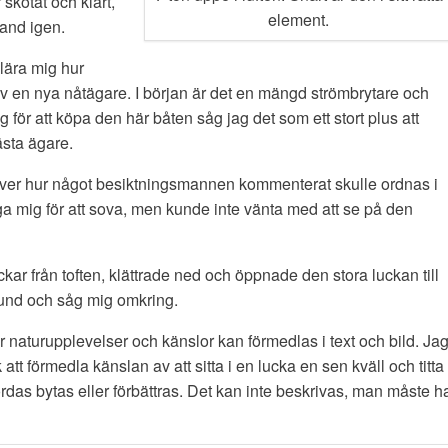
 skotat och klart,
element.
land igen.
lära mig hur
 av en nya nåtägare. I början är det en mängd strömbrytare och
g för att köpa den här båten såg jag det som ett stort plus att
ästa ägare.
över hur något besiktningsmannen kommenterat skulle ordnas i
a mig för att sova, men kunde inte vänta med att se på den
kar från toften, klättrade ned och öppnade den stora luckan till
tund och såg mig omkring.
 naturupplevelser och känslor kan förmedlas i text och bild. Ja
 att förmedla känslan av att sitta i en lucka en sen kväll och titta
rdas bytas eller förbättras. Det kan inte beskrivas, man måste h