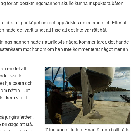
dag för att besiktningsmannen skulle kunna inspektera båten
att dra mig ur köpet om det upptäcktes omfattande fel. Efter att
ade det varit tungt att inse att det inte var rätt båt.
ktningsmannen hade naturligtvis några kommentarer, det har de
t misstänksam mot honom om han inte kommenterat något mer än
en en del att
oder skulle
ket hjälpsam och
 om båten. Det
r kom vi ut i
på jungfrufärden.
bli dags att slå.
7 ton uppe i luften. Snart är den i sitt rätta