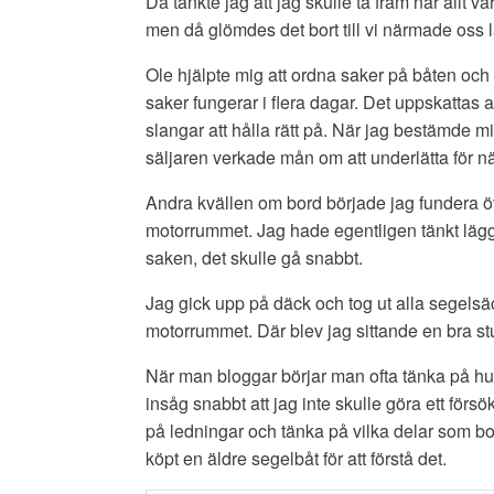
Då tänkte jag att jag skulle ta fram när allt var
men då glömdes det bort till vi närmade oss 
Ole hjälpte mig att ordna saker på båten och 
saker fungerar i flera dagar. Det uppskattas
slangar att hålla rätt på. När jag bestämde mi
säljaren verkade mån om att underlätta för n
Andra kvällen om bord började jag fundera 
motorrummet. Jag hade egentligen tänkt lägg
saken, det skulle gå snabbt.
Jag gick upp på däck och tog ut alla segelsäc
motorrummet. Där blev jag sittande en bra s
När man bloggar börjar man ofta tänka på hur
insåg snabbt att jag inte skulle göra ett försök
på ledningar och tänka på vilka delar som bo
köpt en äldre segelbåt för att förstå det.