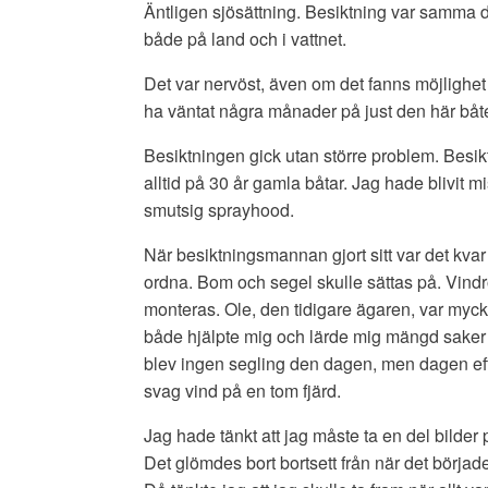
Äntligen sjösättning. Besiktning var samma 
både på land och i vattnet.
Det var nervöst, även om det fanns möjlighet 
ha väntat några månader på just den här båten h
Besiktningen gick utan större problem. Besi
alltid på 30 år gamla båtar. Jag hade blivi
smutsig sprayhood.
När besiktningsmannan gjort sitt var det kvar 
ordna. Bom och segel skulle sättas på. Vindr
monteras. Ole, den tidigare ägaren, var myc
både hjälpte mig och lärde mig mängd saker
blev ingen segling den dagen, men dagen efte
svag vind på en tom fjärd.
Jag hade tänkt att jag måste ta en del bilder 
Det glömdes bort bortsett från när det började 