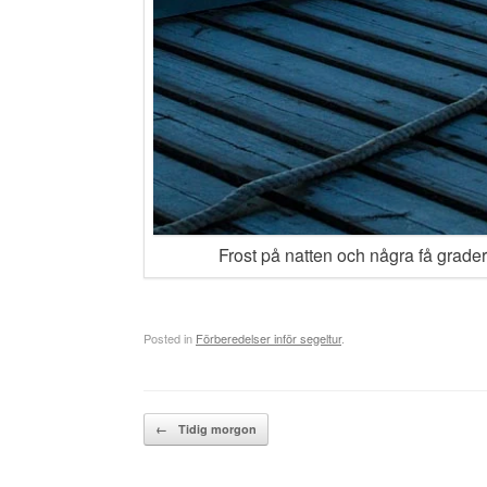
Frost på natten och några få grade
Posted in
Förberedelser inför segeltur
.
Post navigation
←
Tidig morgon