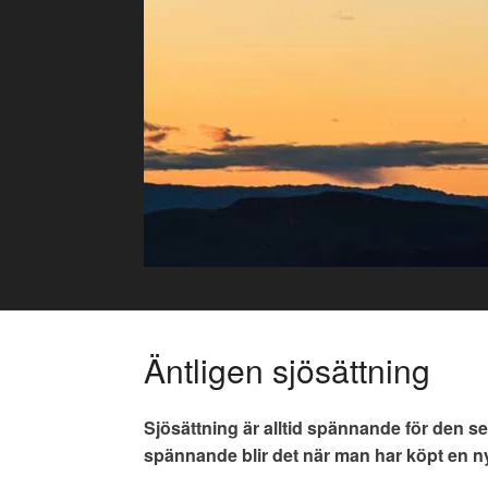
Skip
to
content
Äntligen sjösättning
Sjösättning är alltid spännande för den s
spännande blir det när man har köpt en ny