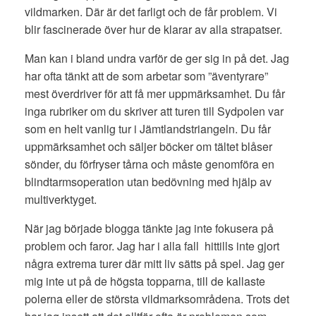
vildmarken. Där är det farligt och de får problem. Vi
blir fascinerade över hur de klarar av alla strapatser.
Man kan i bland undra varför de ger sig in på det. Jag
har ofta tänkt att de som arbetar som ”äventyrare”
mest överdriver för att få mer uppmärksamhet. Du får
inga rubriker om du skriver att turen till Sydpolen var
som en helt vanlig tur i Jämtlandstriangeln. Du får
uppmärksamhet och säljer böcker om tältet blåser
sönder, du förfryser tårna och måste genomföra en
blindtarmsoperation utan bedövning med hjälp av
multiverktyget.
När jag började blogga tänkte jag inte fokusera på
problem och faror. Jag har i alla fall hittills inte gjort
några extrema turer där mitt liv sätts på spel. Jag ger
mig inte ut på de högsta topparna, till de kallaste
polerna eller de största vildmarksområdena. Trots det