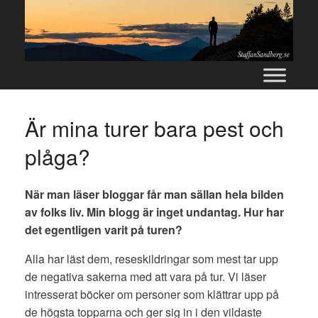
Skip
to
content
Är mina turer bara pest och
plåga?
När man läser bloggar får man sällan hela bilden
av folks liv. Min blogg är inget undantag. Hur har
det egentligen varit på turen?
Alla har läst dem, reseskildringar som mest tar upp
de negativa sakerna med att vara på tur. Vi läser
intresserat böcker om personer som klättrar upp på
de högsta topparna och ger sig in i den vildaste