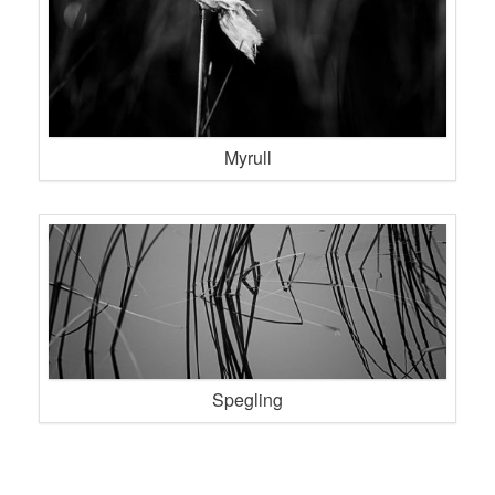
Myrull
Spegling