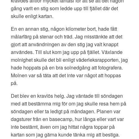
krävdes alltför mycket fantasi för att se att det någon
gång varit en stig som ledde upp till fjället där det
skulle enligt kartan.
En en annan stig, någon kilometer bort, hade fått
målarfärg på stenar och träd. Jag misstänkte att det
gjort att användningen av den stig jag valt knappt
användes. Till slut kom jag upp på fjället. Växlande
molnighet skulle det bli enligt väderleksrapporten, jag
hade hoppats på en bra solnedgång att fotografera.
Molnen var så täta att det inte var något att hoppas
på.
Det blev en kravlös helg. Jag väntade till söndagen
med att bestämma mig för om jag skulle resa hem på
söndagen eller ta ledigt på måndagen. Planen var
dagsturer från en basecamp, hur långa eller vart var
inte bestämt, även om jag hittat några toppar på
kartan som jag gärna kunde tänka mig att bestiga.