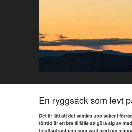
Skip
to
content
En ryggsäck som levt p
Det är lätt att det samlas upp saker i förrå
förråd är ett bra tillfälle att göra sig av 
friluftsutrustning som varit med om många