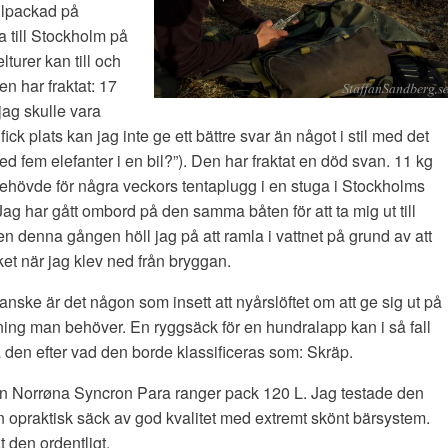
llpackad på
 till Stockholm på
turer kan till och
en har fraktat: 17
jag skulle vara
ck plats kan jag inte ge ett bättre svar än något i stil med det
 fem elefanter i en bil?”). Den har fraktat en död svan. 11 kg
g behövde för några veckors tentaplugg i en stuga i Stockholms
ag har gått ombord på den samma båten för att ta mig ut till
 denna gången höll jag på att ramla i vattnet på grund av att
ket när jag klev ned från bryggan.
anske är det någon som insett att nyårslöftet om att ge sig ut på
stning man behöver. En ryggsäck för en hundralapp kan i så fall
 den efter vad den borde klassificeras som: Skräp.
n Norrøna Syncron Para ranger pack 120 L. Jag testade den
 en opraktisk säck av god kvalitet med extremt skönt bärsystem.
t den ordentligt.