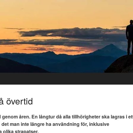
å övertid
d genom åren. En långtur då alla tillhörigheter ska lagras i et
med det man inte längre ha användning för, inklusive
 olika strapatser.