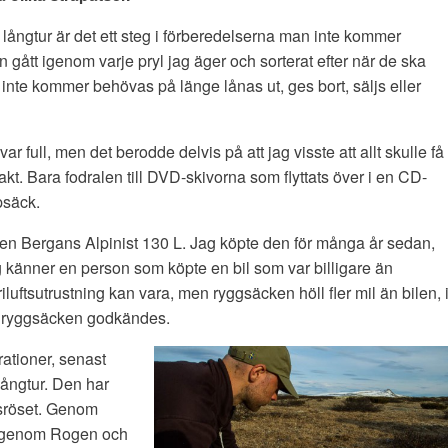
 långtur är det ett steg i förberedelserna man inte kommer
gått igenom varje pryl jag äger och sorterat efter när de ska
nte kommer behövas på länge lånas ut, ges bort, säljs eller
var full, men det berodde delvis på att jag visste att allt skulle få
akt. Bara fodralen till DVD-skivorna som flyttats över i en CD-
psäck.
en Bergans Alpinist 130 L. Jag köpte den för många år sedan,
g känner en person som köpte en bil som var billigare än
iluftsutrustning kan vara, men ryggsäcken höll fler mil än bilen, 
på ryggsäcken godkändes.
ationer, senast
långtur. Den har
iksröset. Genom
ur genom Rogen och