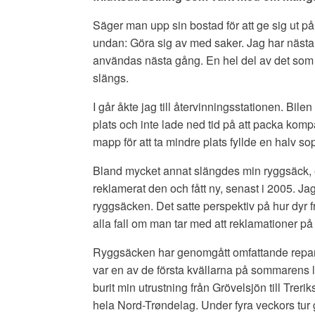
Säger man upp sin bostad för att ge sig ut på
undan: Göra sig av med saker. Jag har nästan 
användas nästa gång. En hel del av det som i
slängs.
I går åkte jag till återvinningsstationen. Bilen 
plats och inte lade ned tid på att packa komp
mapp för att ta mindre plats fyllde en halv so
Bland mycket annat slängdes min ryggsäck, 
reklamerat den och fått ny, senast i 2005. Ja
ryggsäcken. Det satte perspektiv på hur dyr fr
alla fall om man tar med att reklamationer 
Ryggsäcken har genomgått omfattande repar
var en av de första kvällarna på sommarens 
burit min utrustning från Grövelsjön till Trer
hela Nord-Trøndelag. Under fyra veckors t