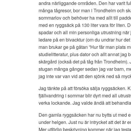
andra närliggande områden. Den har varit fu
många tågresor, bor man i Trondheim och ska
sommarlov och behöver ha med allt till paddel
med en ryggsäck på 130 liter vara för liten. D
spadar och all min personliga utrustning när 
ledare på en bivacktur (om du undrar hur det fi
man brukar ge på gåtan ”Hur får man plats med
studielitteratur, plus dator och allt annat ja
skärgård (också det på tåg från Trondheim). J
stugan många gånger sedan jag var barn, men
jag inte var van vid att den sjönk ned så myc
Jag tänkte på att försöka sälja ryggsäcken. K
fjällvandring i sommar blir dyrt med all utru
verka lockande. Jag valde ändå att behandla
Den gamla ryggsäcken har nu bytts ut med e
under helgen. Just nu är intrycket att det är
Mer utförlig beskrivning kommer när jag testa