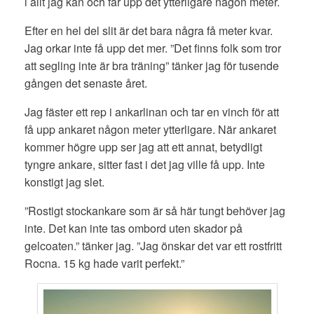
i allt jag kan och får upp det ytterligare någon meter.
Efter en hel del slit är det bara några få meter kvar.
Jag orkar inte få upp det mer. ”Det finns folk som tror
att segling inte är bra träning” tänker jag för tusende
gången det senaste året.
Jag fäster ett rep i ankarlinan och tar en vinch för att
få upp ankaret någon meter ytterligare. När ankaret
kommer högre upp ser jag att ett annat, betydligt
tyngre ankare, sitter fast i det jag ville få upp. Inte
konstigt jag slet.
”Rostigt stockankare som är så här tungt behöver jag
inte. Det kan inte tas ombord uten skador på
gelcoaten.” tänker jag. ”Jag önskar det var ett rostfritt
Rocna. 15 kg hade varit perfekt.”