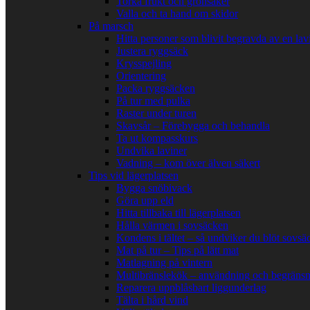
Torka frukt och grönsaker
Valla och ta hand om skidor
På marsch
Hitta personer som blivit begravda av en lav
Justera ryggsäck
Krysspejling
Orientering
Packa ryggsäcken
På tur med pulka
Raster under turen
Skavsår – Förebygga och behandla
Ta ut kompasskurs
Undvika laviner
Vadning – kom över älven säkert
Tips vid lägerplatsen
Bygga snöbivack
Göra upp eld
Hitta tillbaka till lägerplatsen
Hålla värmen i sovsäcken
Kondens i tältet – så undviker du blöt sovsä
Mat på tur – Tips på lätt mat
Matlagning på vintern
Multibränslekök – användning och begränsn
Reparera uppblåsbart liggunderlag
Tälta i hård vind