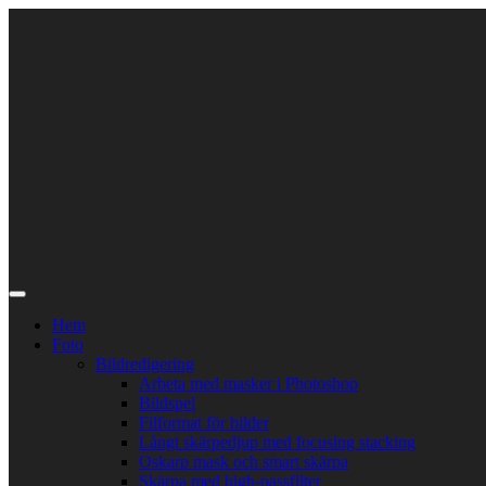
Skip
to
content
Hem
Foto
Bildredigering
Arbeta med masker i Photoshop
Bildspel
Filformat för bilder
Långt skärpedjup med focusing stacking
Oskarp mask och smart skärpa
Skärpa med high-passfilter