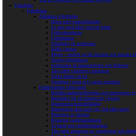
Friluftsliv
Friluftstips
Allmänna friluftstips
Börja med vinterfriluftsliv
En dag med hård vind på fjället
Fjällvettreglerna
Friluftslagar
Friluftsliv på senhösten
Hålla värmen
Mygg – undvik att bli stucken och minska k
Norska friluftslagar
Skillnaden på låglandsleder och fjälleder
Tips inför vandring i regnskog
Torka kläder på tur
Vandring i torra och varma områden
Förberedelser inför turen
Behålla andningsförmåga och impregnera re
Hemsidor för att planera tur i Norge
Impregnera bomullskläder
Impregnera skor med vax, fett eller spray
Planering av långtur
Reparera vandringskängor
Ta hand om vandringskängor
Tips inför planering av vandringar och skidt