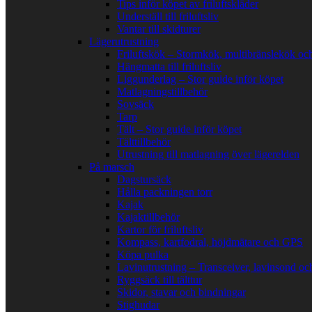
Tips inför köpet av friluftskläder
Underställ till friluftsliv
Vantar till skidturer
Lägerutrustning
Friluftskök – Stormkök, multibränslekök oc
Hängmatta till friluftsliv
Liggunderlag – Stor guide inför köpet
Matlagningstillbehör
Sovsäck
Tarp
Tält – Stor guide inför köpet
Tälttillbehör
Utrustning till matlagning över lägerelden
På marsch
Dagstursäck
Hålla packningen torr
Kajak
Kajaktillbehör
Kartor för friluftsliv
Kompass, kartfodral, höjdmätare och GPS
Köpa pulka
Lavinutrustning – Transceiver, lavinsond oc
Ryggsäck till tälttur
Skidor, stavar och bindningar
Stighudar