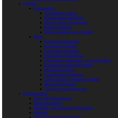
Fototips
Komposition
Gå närmare motivet
Komposition med linjer
Placera något i förgrunden
Rama in motivet
Var ska skärpan vara i bilden?
Motiv
Fotografera blommor
Fotografera delfiner
Fotografera friluftsliv
Fotografera hund på tur
Fotografera soluppgång och solnedgång
Fotografera under blå timmen
Fågelfotografering
Landskapsfotografering
Långa streck av stjärnor på bilder
Makrofotografering
Tips för att ta selfie på tur
Fotoutrustning
Dator till bildredigering
Filter till kameror
Hårddisk och backup för fotografen
Objektiv
Optik till makrofotografering