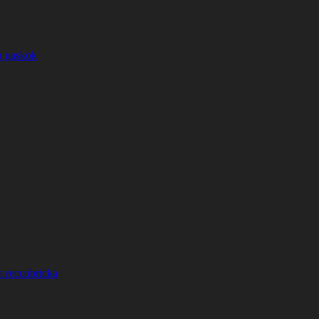
h gaskök
h reccobricka