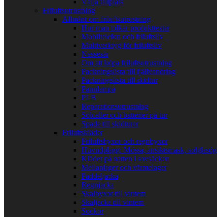
Välja tältplats
Friluftsutrustning
Allmänt om friluftsutrustning
Hur man tolkar produkttester
Mobiltelefon och friluftsliv
Multiverktyg för friluftsliv
Nessesär
Om att köpa friluftsutrustning
Packningslista till fjällvandring
Packningslista till skidtur
Pannlampa
PLB
Reparationsutrustning
Solceller och batterier på tur
Spade till skidturer
Friluftskläder
Friluftsbyxor och regnbyxor
Huvudplagg: Mössa, ansiktsmask, solglasö
Kläder på natten i sovsäcken
Mellanlager och värmelager
Paddeljacka
Regnjacka
Skalbyxor till vintern
Skaljacka till vintern
Sockor