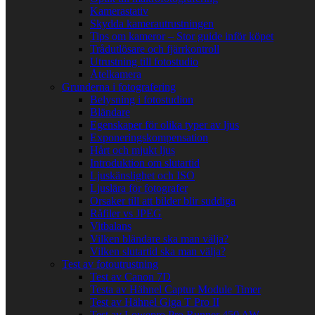
Kamerastativ
Skydda kamerautrustningen
Tips om kameror – Stor guide inför köpet
Trådutlösare och fjärrkontroll
Utrustning till fotostudio
Åtelkamera
Grunderna i fotografering
Belysning i fotostudion
Bländare
Egenskaper för olika typer av ljus
Exponeringskompensation
Hårt och mjukt ljus
Introduktion om slutartid
Ljuskänslighet och ISO
Ljuslära för fotografer
Orsaker till att bilder blir suddiga
Råfiler vs JPEG
Vitbalans
Vilken bländare ska man välja?
Vilken slutartid ska man välja?
Test av fotoutrustning
Test av Canon 7D
Testa av Hähnel Captur Module Timer
Test av Hähnel Giga T Pro II
Test av Lowepro Pro Runner 450 AW