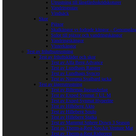
Utrustning till långfärdsskridskoturer
Vandringsstav
Vindsäck
Skor
Pjäxor
Skalkängor vs fodrade kängor – Genomgång
Sulor till pjäxor och vandringskängor
Vandringskängor
Vinterkängor
Test av friluftsutrustning
Test av friluftskläder och skor
Test av Alfa Berg Advance
Test av Lundhags Ranger
Test av Lundhags Syncro
Test av Norrøna Svalbard jacka
Test av lägerutrustning
Test av Biltemas liggunderlag
Test av Exped Synmat 7 UL M
Test av Exped Synmat Hyperlite
Test av Hilleberg Akto
Test av Hilleberg Soulo
Test av Hilleberg Staika
Test av Mammut Sphere Down 3 Season
Test av Therm-a-Rest NeoAir Venture Mat
Test av Therm-a-Rest Ridgerest