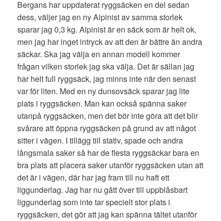
Bergans har uppdaterat ryggsäcken en del sedan
dess, väljer jag en ny Alpinist av samma storlek
sparar jag 0,3 kg. Alpinist är en säck som är helt ok,
men jag har inget intryck av att den är bättre än andra
säckar. Ska jag välja en annan modell kommer
frågan vilken storlek jag ska välja. Det är sällan jag
har helt full ryggsäck, jag minns inte när den senast
var för liten. Med en ny dunsovsäck sparar jag lite
plats i ryggsäcken. Man kan också spänna saker
utanpå ryggsäcken, men det bör inte göra att det blir
svårare att öppna ryggsäcken på grund av att något
sitter i vägen. I tillägg till stativ, spade och andra
långsmala saker så har de flesta ryggsäckar bara en
bra plats att placera saker utanför ryggsäcken utan att
det är i vägen, där har jag fram till nu haft ett
liggunderlag. Jag har nu gått över till uppblåsbart
liggunderlag som inte tar specielt stor plats i
ryggsäcken, det gör att jag kan spänna tältet utanför