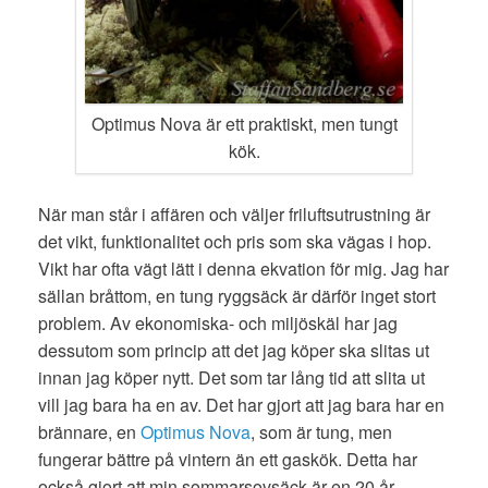
Optimus Nova är ett praktiskt, men tungt
kök.
När man står i affären och väljer friluftsutrustning är
det vikt, funktionalitet och pris som ska vägas i hop.
Vikt har ofta vägt lätt i denna ekvation för mig. Jag har
sällan bråttom, en tung ryggsäck är därför inget stort
problem. Av ekonomiska- och miljöskäl har jag
dessutom som princip att det jag köper ska slitas ut
innan jag köper nytt. Det som tar lång tid att slita ut
vill jag bara ha en av. Det har gjort att jag bara har en
brännare, en
Optimus Nova
, som är tung, men
fungerar bättre på vintern än ett gaskök. Detta har
också gjort att min sommarsovsäck är en 20 år