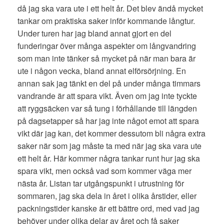
då jag ska vara ute i ett helt år. Det blev ändå mycket
tankar om praktiska saker inför kommande långtur.
Under turen har jag bland annat gjort en del
funderingar över många aspekter om långvandring
som man inte tänker så mycket på när man bara är
ute i någon vecka, bland annat elförsörjning. En
annan sak jag tänkt en del på under många timmars
vandrande är att spara vikt. Även om jag inte tyckte
att ryggsäcken var så tung i förhållande till längden
på dagsetapper så har jag inte något emot att spara
vikt där jag kan, det kommer dessutom bli några extra
saker när som jag måste ta med när jag ska vara ute
ett helt år. Här kommer några tankar runt hur jag ska
spara vikt, men också vad som kommer väga mer
nästa år. Listan tar utgångspunkt i utrustning för
sommaren, jag ska dela in året i olika årstider, eller
packningstider kanske är ett bättre ord, med vad jag
behöver under olika delar av året och få saker