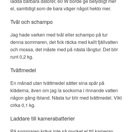
ladda bärbara datorer, 60 W borde ge betydligt mer
el, samtidigt som de bara väger något hekto mer.
Tvål och schampo
Jag hade varken med tvål eller schampo på tur
denna sommaren, det fick räcka med kallt fjällvatten
och mossa, det måste med på nästa långtur. Det blir
runt 0,2 kg.
Tvättmedel
En månad utan tvättmedel sätter sina spår på
kläderna, även om jag la sockorna i rinnande vatten
någon gång ibland. Nästa tur blir med tvättmedel. Vikt
cirka 0,1 kg.
Laddare till kamerabatterier
På sommaren krävs inte så mycket el till kameran.