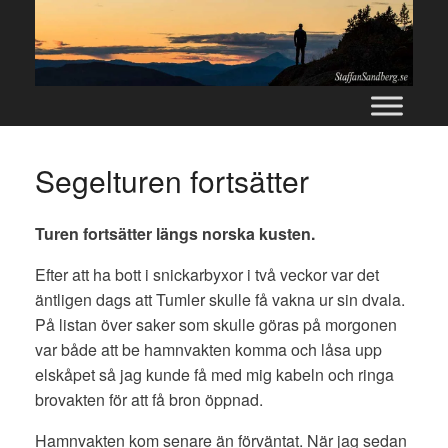
Skip
to
content
Segelturen fortsätter
Turen fortsätter längs norska kusten.
Efter att ha bott i snickarbyxor i två veckor var det
äntligen dags att Tumler skulle få vakna ur sin dvala.
På listan över saker som skulle göras på morgonen
var både att be hamnvakten komma och låsa upp
elskåpet så jag kunde få med mig kabeln och ringa
brovakten för att få bron öppnad.
Hamnvakten kom senare än förväntat. När jag sedan