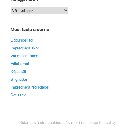
Kategoriarkiv
Mest lästa sidorna
Liggunderlag
Impregnera skor
Vandringskängor
Friluftsmat
Köpa tält
Stighudar
Impregnera regnkläder
Sovsäck
Sidan använder cookies. Läs mer i min
integritetspolicy