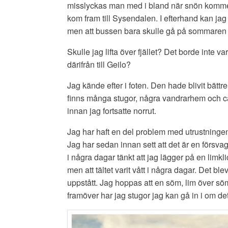
misslyckas man med i bland när snön kommer.
kom fram till Sysendalen. I efterhand kan jag k
men att bussen bara skulle gå på sommaren h
Skulle jag lifta över fjället? Det borde inte va
därifrån till Geilo?
Jag kände efter i foten. Den hade blivit bättr
finns många stugor, några vandrarhem och ca
innan jag fortsatte norrut.
Jag har haft en del problem med utrustningen,
Jag har sedan innan sett att det är en försvag
i några dagar tänkt att jag lägger på en limkl
men att tältet varit vått i några dagar. Det bl
uppstått. Jag hoppas att en söm, lim över sömm
framöver har jag stugor jag kan gå in i om de