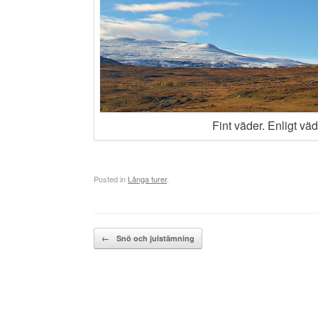
Fint väder. Enligt väd
Posted in
Långa turer
.
Post navigation
←
Snö och julstämning