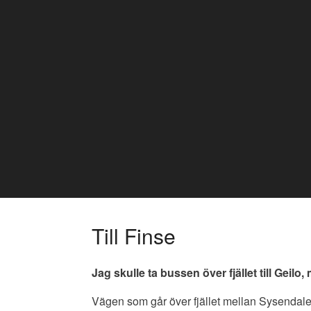
Skip
to
content
Till Finse
Jag skulle ta bussen över fjället till Geilo
Vägen som går över fjället mellan Sysendal