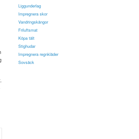
Liggunderlag
Impregnera skor
Vandringskängor
Friluftsmat
Köpa tält
Stighudar
n
Impregnera regnkläder
g
Sovsäck
.
e