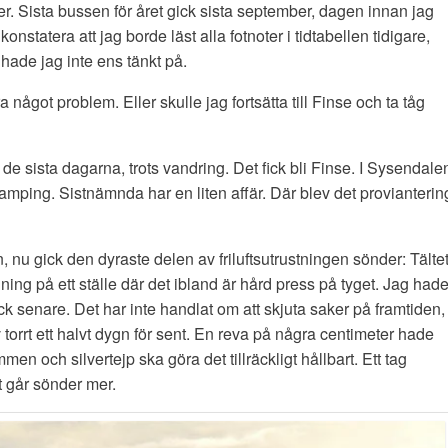
 Sista bussen för året gick sista september, dagen innan jag
onstatera att jag borde läst alla fotnoter i tidtabellen tidigare,
ade jag inte ens tänkt på.
ra något problem. Eller skulle jag fortsätta till Finse och ta tåg
e de sista dagarna, trots vandring. Det fick bli Finse. I Sysendale
mping. Sistnämnda har en liten affär. Där blev det provianterin
 nu gick den dyraste delen av friluftsutrustningen sönder: Tältet
ning på ett ställe där det ibland är hård press på tyget. Jag had
ick senare. Det har inte handlat om att skjuta saker på framtiden,
ev torrt ett halvt dygn för sent. En reva på några centimeter hade
en och silvertejp ska göra det tillräckligt hållbart. Ett tag
t går sönder mer.