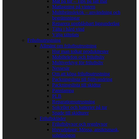
Mat på tur – Tips på lätt mat
Matlagning på vintern
Multibränslekök – användning och
begränsningar
Reparera uppblåsbart liggunderlag
Tälta i hård vind
Välja tältplats
Friluftsutrustning
Allmänt om friluftsutrustning
Hur man tolkar produkttester
Mobiltelefon och friluftsliv
Multiverktyg för friluftsliv
Nessesär
Om att köpa friluftsutrustning
Packningslista till fjällvandring
Packningslista till skidtur
Pannlampa
PLB
Reparationsutrustning
Solceller och batterier på tur
Spade till skidturer
Friluftskläder
Friluftsbyxor och regnbyxor
Huvudplagg: Mössa, ansiktsmask,
solglasögon