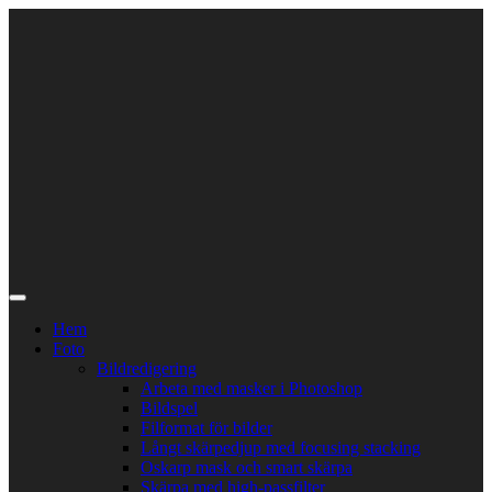
Skip
to
content
Hem
Foto
Bildredigering
Arbeta med masker i Photoshop
Bildspel
Filformat för bilder
Långt skärpedjup med focusing stacking
Oskarp mask och smart skärpa
Skärpa med high-passfilter