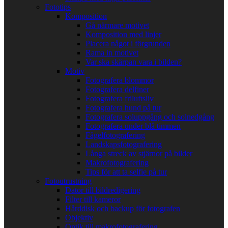
Fototips
Komposition
Gå närmare motivet
Komposition med linjer
Placera något i förgrunden
Rama in motivet
Var ska skärpan vara i bilden?
Motiv
Fotografera blommor
Fotografera delfiner
Fotografera friluftsliv
Fotografera hund på tur
Fotografera soluppgång och solnedgång
Fotografera under blå timmen
Fågelfotografering
Landskapsfotografering
Långa streck av stjärnor på bilder
Makrofotografering
Tips för att ta selfie på tur
Fotoutrustning
Dator till bildredigering
Filter till kameror
Hårddisk och backup för fotografen
Objektiv
Optik till makrofotografering