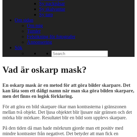
Sy packpåsar
Sy skalvantar
Sy tarp
Om sidan
Om mig
Tumler
Felsökning för fotografer
Annonsering
Sök
Search
for:
Vad är oskarp mask?
En oskarp mask är en metod för att göra bilder skarpare. Det
kan låta som ett dåligt namn när man ska göra bilden skarpare,
men det finns en logisk förklaring.
För att göra en bild skarpare ökar man kontrasterna i gränszonen
mellan två objekt. Det ljusa objektet blir ljusare när gränsen och det
mörka blir mörkare. Resultatet blir en bild som upplevs skarpare.
På den tiden då man hade mörkrum gjorde man ett positiv med
mindre kontraster från negativet. Det betyder att man fick en