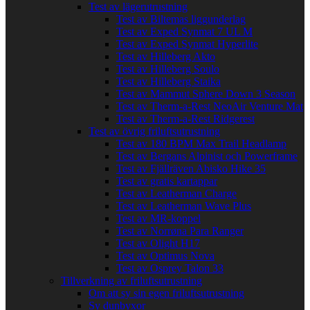
Test av lägerutrustning
Test av Biltemas liggunderlag
Test av Exped Synmat 7 UL M
Test av Exped Synmat Hyperlite
Test av Hilleberg Akto
Test av Hilleberg Soulo
Test av Hilleberg Staika
Test av Mammut Sphere Down 3 Season
Test av Therm-a-Rest NeoAir Venture Mat
Test av Therm-a-Rest Ridgerest
Test av övrig friluftsutrustning
Test av 180 BPM Max Trail Headlamp
Test av Bergans Alpinist och Powerframe
Test av Fjällräven Abisko Hike 35
Test av gratis kartappar
Test av Leatherman Charge
Test av Leatherman Wave Plus
Test av MR-koppel
Test av Norrøna Para Ranger
Test av Olight H17
Test av Optimus Nova
Test av Osprey Talon 33
Tillverkning av friluftsutrustning
Om att sy sin egen friluftsutrustning
Sy dunbyxor