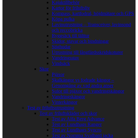
Kajaktillbehör
Kartor för friluftsliv
Kompass, kartfodral, höjdmätare och GPS
Köpa pulka
Lavinutrustning – Transceiver, lavinsond
och reccobricka
Ryggsäck till tälttur
Skidor, stavar och bindningar
Stighudar
Utrustning till långfärdsskridskoturer
Vandringsstav
Vindsäck
Skor
Pjäxor
Skalkängor vs fodrade kängor –
Genomgång av vad andra anser
Sulor till pjäxor och vandringskängor
Vandringskängor
Vinterkängor
Test av friluftsutrustning
Test av friluftskläder och skor
Test av Alfa Berg Advance
Test av Lundhags Ranger
Test av Lundhags Syncro
Test av Norrøna Svalbard jacka