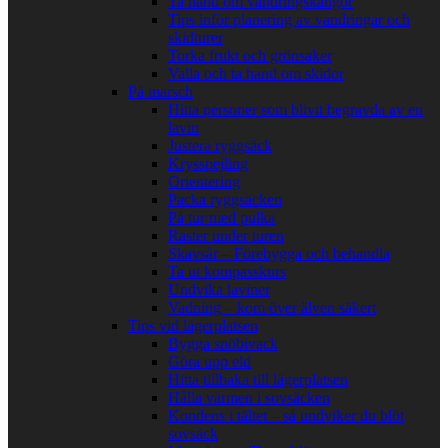
Ta hand om vandringskängor
Tips inför planering av vandringar och
skidturer
Torka frukt och grönsaker
Valla och ta hand om skidor
På marsch
Hitta personer som blivit begravda av en
lavin
Justera ryggsäck
Krysspejling
Orientering
Packa ryggsäcken
På tur med pulka
Raster under turen
Skavsår – Förebygga och behandla
Ta ut kompasskurs
Undvika laviner
Vadning – kom över älven säkert
Tips vid lägerplatsen
Bygga snöbivack
Göra upp eld
Hitta tillbaka till lägerplatsen
Hålla värmen i sovsäcken
Kondens i tältet – så undviker du blöt
sovsäck