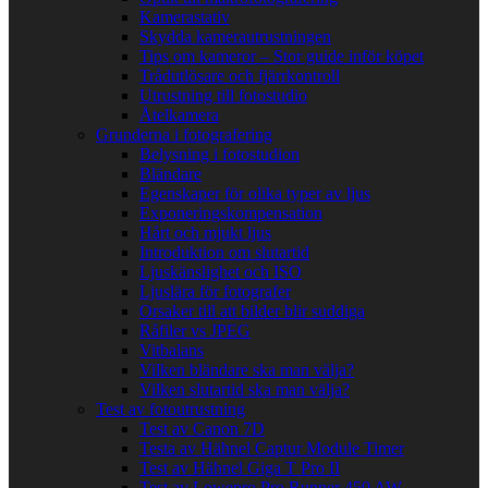
Kamerastativ
Skydda kamerautrustningen
Tips om kameror – Stor guide inför köpet
Trådutlösare och fjärrkontroll
Utrustning till fotostudio
Åtelkamera
Grunderna i fotografering
Belysning i fotostudion
Bländare
Egenskaper för olika typer av ljus
Exponeringskompensation
Hårt och mjukt ljus
Introduktion om slutartid
Ljuskänslighet och ISO
Ljuslära för fotografer
Orsaker till att bilder blir suddiga
Råfiler vs JPEG
Vitbalans
Vilken bländare ska man välja?
Vilken slutartid ska man välja?
Test av fotoutrustning
Test av Canon 7D
Testa av Hähnel Captur Module Timer
Test av Hähnel Giga T Pro II
Test av Lowepro Pro Runner 450 AW