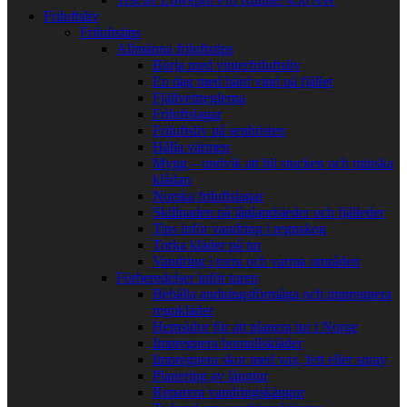
Friluftsliv
Friluftstips
Allmänna friluftstips
Börja med vinterfriluftsliv
En dag med hård vind på fjället
Fjällvettreglerna
Friluftslagar
Friluftsliv på senhösten
Hålla värmen
Mygg – undvik att bli stucken och minska
klådan
Norska friluftslagar
Skillnaden på låglandsleder och fjälleder
Tips inför vandring i regnskog
Torka kläder på tur
Vandring i torra och varma områden
Förberedelser inför turen
Behålla andningsförmåga och impregnera
regnkläder
Hemsidor för att planera tur i Norge
Impregnera bomullskläder
Impregnera skor med vax, fett eller spray
Planering av långtur
Reparera vandringskängor