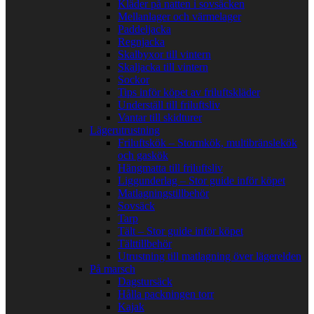
Kläder på natten i sovsäcken
Mellanlager och värmelager
Paddeljacka
Regnjacka
Skalbyxor till vintern
Skaljacka till vintern
Sockor
Tips inför köpet av friluftskläder
Underställ till friluftsliv
Vantar till skidturer
Lägerutrustning
Friluftskök – Stormkök, multibränslekök
och gaskök
Hängmatta till friluftsliv
Liggunderlag – Stor guide inför köpet
Matlagningstillbehör
Sovsäck
Tarp
Tält – Stor guide inför köpet
Tälttillbehör
Utrustning till matlagning över lägerelden
På marsch
Dagstursäck
Hålla packningen torr
Kajak