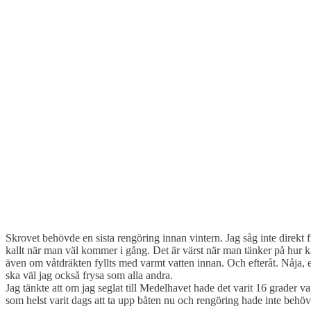
Skrovet behövde en sista rengöring innan vintern. Jag såg inte direkt f
kallt när man väl kommer i gång. Det är värst när man tänker på hur kal
även om våtdräkten fyllts med varmt vatten innan. Och efteråt. Nåja, e
ska väl jag också frysa som alla andra.
Jag tänkte att om jag seglat till Medelhavet hade det varit 16 grader va
som helst varit dags att ta upp båten nu och rengöring hade inte behöv