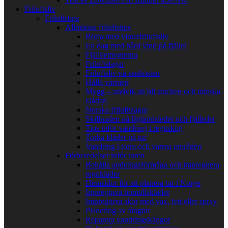
Friluftsliv
Friluftstips
Allmänna friluftstips
Börja med vinterfriluftsliv
En dag med hård vind på fjället
Fjällvettreglerna
Friluftslagar
Friluftsliv på senhösten
Hålla värmen
Mygg – undvik att bli stucken och minska
klådan
Norska friluftslagar
Skillnaden på låglandsleder och fjälleder
Tips inför vandring i regnskog
Torka kläder på tur
Vandring i torra och varma områden
Förberedelser inför turen
Behålla andningsförmåga och impregnera
regnkläder
Hemsidor för att planera tur i Norge
Impregnera bomullskläder
Impregnera skor med vax, fett eller spray
Planering av långtur
Reparera vandringskängor