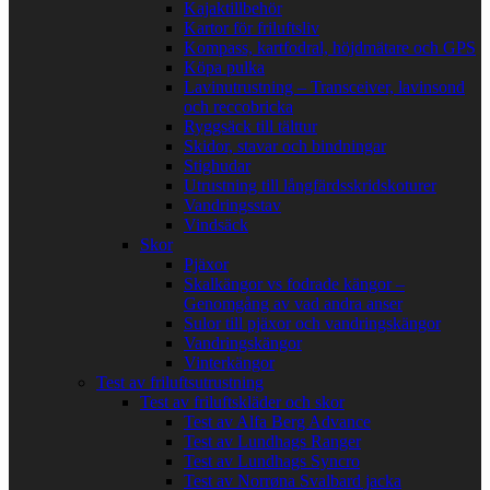
Kajaktillbehör
Kartor för friluftsliv
Kompass, kartfodral, höjdmätare och GPS
Köpa pulka
Lavinutrustning – Transceiver, lavinsond
och reccobricka
Ryggsäck till tälttur
Skidor, stavar och bindningar
Stighudar
Utrustning till långfärdsskridskoturer
Vandringsstav
Vindsäck
Skor
Pjäxor
Skalkängor vs fodrade kängor –
Genomgång av vad andra anser
Sulor till pjäxor och vandringskängor
Vandringskängor
Vinterkängor
Test av friluftsutrustning
Test av friluftskläder och skor
Test av Alfa Berg Advance
Test av Lundhags Ranger
Test av Lundhags Syncro
Test av Norrøna Svalbard jacka