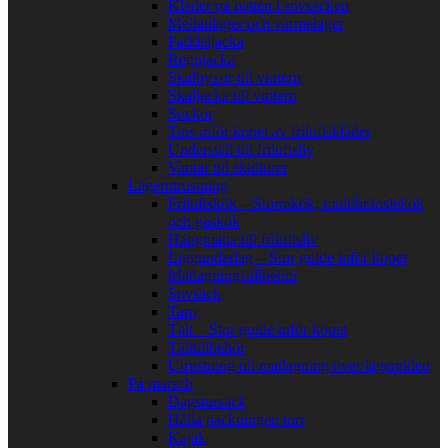
Kläder på natten i sovsäcken
Mellanlager och värmelager
Paddeljacka
Regnjacka
Skalbyxor till vintern
Skaljacka till vintern
Sockor
Tips inför köpet av friluftskläder
Underställ till friluftsliv
Vantar till skidturer
Lägerutrustning
Friluftskök – Stormkök, multibränslekök
och gaskök
Hängmatta till friluftsliv
Liggunderlag – Stor guide inför köpet
Matlagningstillbehör
Sovsäck
Tarp
Tält – Stor guide inför köpet
Tälttillbehör
Utrustning till matlagning över lägerelden
På marsch
Dagstursäck
Hålla packningen torr
Kajak