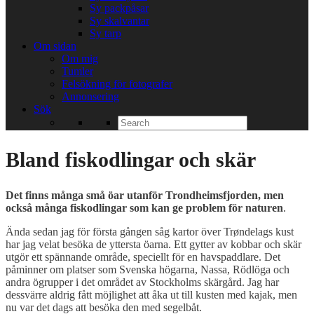
Sy packpåsar
Sy skalvantar
Sy tarp
Om sidan
Om mig
Tumler
Felsökning för fotografer
Annonsering
Sök
Search
for:
Bland fiskodlingar och skär
Det finns många små öar utanför Trondheimsfjorden, men
också många fiskodlingar som kan ge problem för naturen
.
Ända sedan jag för första gången såg kartor över Trøndelags kust
har jag velat besöka de yttersta öarna. Ett gytter av kobbar och skär
utgör ett spännande område, speciellt för en havspaddlare. Det
påminner om platser som Svenska högarna, Nassa, Rödlöga och
andra ögrupper i det området av Stockholms skärgård. Jag har
dessvärre aldrig fått möjlighet att åka ut till kusten med kajak, men
nu var det dags att besöka den med segelbåt.