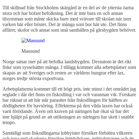
Till skillnad från Stockholms skärgård är en del av de yttersta öarna
stora och har bofast befolkning. Det är inte bara en och annan
tilsynsman som måste skicka barn med svävare till skolan när isen
varken bär eller brister. Det är många som bor här ute. Det finns
affärer, skolor och annat som små samhällen på glesbygden behöver.
Mausund
Norge satsar mer på att befolka landsbygden. Dessutom är det rikt
fiske som sysselsätter många. I tillägg kommer alla arbetsplatser som
skapas av att Sveriges och resten av världens hungrar efter lax,
norges tredje största exportvara.
Arbetsplatserna kommer till ett högt pris, inte minst i det området jag
seglade i där det finns en fiskodling i var och varannan vik. Forskare
har räknat ut att här står parasiter från fiskodlingen för hälften av
dödligheten för havsöring. Effekterna på den vilda laxen har också
varit förödande. Även om kraven på näringen har ökat så har det
inte hjälpt på grund av att utökningen av näringen har skett i snabbt
tempo.
Samtidigt som fiskodlingarna lobbyister försöker förbättra vilkoren
och tona ned skadorna försöker fritidsfiskare, miljöaktivister och de