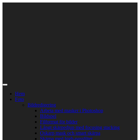
Skip
to
content
Hem
Foto
Bildredigering
Arbeta med masker i Photoshop
Bildspel
Filformat för bilder
Långt skärpedjup med focusing stacking
Oskarp mask och smart skärpa
Skärpa med high-passfilter