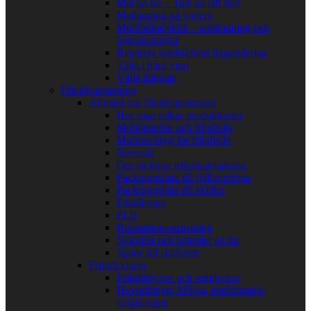
Mat på tur – Tips på lätt mat
Matlagning på vintern
Multibränslekök – användning och
begränsningar
Reparera uppblåsbart liggunderlag
Tälta i hård vind
Välja tältplats
Friluftsutrustning
Allmänt om friluftsutrustning
Hur man tolkar produkttester
Mobiltelefon och friluftsliv
Multiverktyg för friluftsliv
Nessesär
Om att köpa friluftsutrustning
Packningslista till fjällvandring
Packningslista till skidtur
Pannlampa
PLB
Reparationsutrustning
Solceller och batterier på tur
Spade till skidturer
Friluftskläder
Friluftsbyxor och regnbyxor
Huvudplagg: Mössa, ansiktsmask,
solglasögon