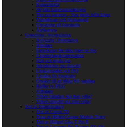
Kamerastativ
Skydda kamerautrustningen
Tips om kameror – Stor guide inför köpet
Trådutlösare och fjärrkontroll
Utrustning till fotostudio
Åtelkamera
Grunderna i fotografering
Belysning i fotostudion
Bländare
Egenskaper för olika typer av ljus
Exponeringskompensation
Hårt och mjukt ljus
Introduktion om slutartid
Ljuskänslighet och ISO
Ljuslära för fotografer
Orsaker till att bilder blir suddiga
Råfiler vs JPEG
Vitbalans
Vilken bländare ska man välja?
Vilken slutartid ska man välja?
Test av fotoutrustning
Test av Canon 7D
Testa av Hähnel Captur Module Timer
Test av Hähnel Giga T Pro II
Test av Lowepro Pro Runner 450 AW