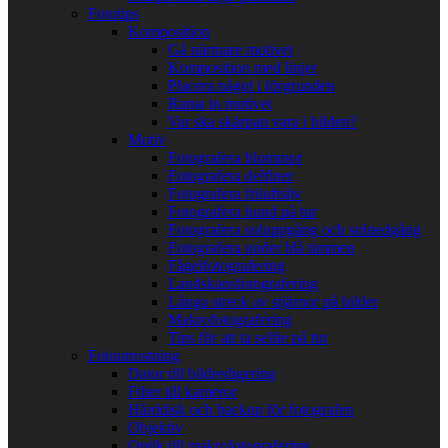
Fototips
Komposition
Gå närmare motivet
Komposition med linjer
Placera något i förgrunden
Rama in motivet
Var ska skärpan vara i bilden?
Motiv
Fotografera blommor
Fotografera delfiner
Fotografera friluftsliv
Fotografera hund på tur
Fotografera soluppgång och solnedgång
Fotografera under blå timmen
Fågelfotografering
Landskapsfotografering
Långa streck av stjärnor på bilder
Makrofotografering
Tips för att ta selfie på tur
Fotoutrustning
Dator till bildredigering
Filter till kameror
Hårddisk och backup för fotografen
Objektiv
Optik till makrofotografering