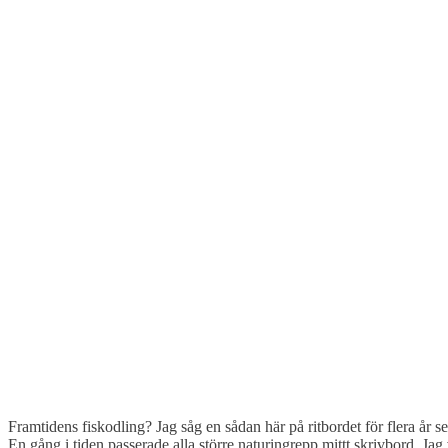
Framtidens fiskodling? Jag såg en sådan här på ritbordet för flera år s
En gång i tiden passerade alla större naturingrepp mittt skrivbord. Ja