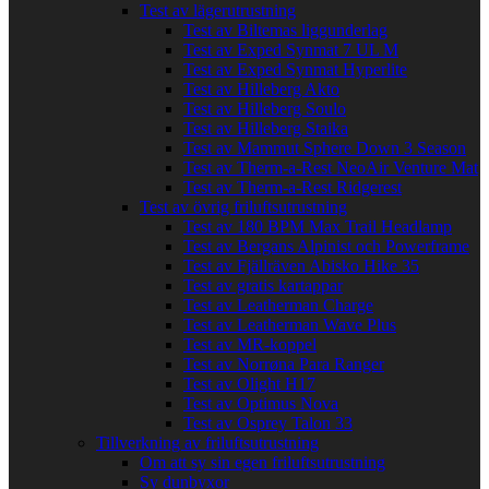
Test av lägerutrustning
Test av Biltemas liggunderlag
Test av Exped Synmat 7 UL M
Test av Exped Synmat Hyperlite
Test av Hilleberg Akto
Test av Hilleberg Soulo
Test av Hilleberg Staika
Test av Mammut Sphere Down 3 Season
Test av Therm-a-Rest NeoAir Venture Mat
Test av Therm-a-Rest Ridgerest
Test av övrig friluftsutrustning
Test av 180 BPM Max Trail Headlamp
Test av Bergans Alpinist och Powerframe
Test av Fjällräven Abisko Hike 35
Test av gratis kartappar
Test av Leatherman Charge
Test av Leatherman Wave Plus
Test av MR-koppel
Test av Norrøna Para Ranger
Test av Olight H17
Test av Optimus Nova
Test av Osprey Talon 33
Tillverkning av friluftsutrustning
Om att sy sin egen friluftsutrustning
Sy dunbyxor