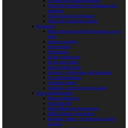
Ta hand om vandringskängor
Tips inför planering av vandringar och
skidturer
Torka frukt och grönsaker
Valla och ta hand om skidor
På marsch
Hitta personer som blivit begravda av en
lavin
Justera ryggsäck
Krysspejling
Orientering
Packa ryggsäcken
På tur med pulka
Raster under turen
Skavsår – Förebygga och behandla
Ta ut kompasskurs
Undvika laviner
Vadning – kom över älven säkert
Tips vid lägerplatsen
Bygga snöbivack
Göra upp eld
Hitta tillbaka till lägerplatsen
Hålla värmen i sovsäcken
Kondens i tältet – så undviker du blöt
sovsäck