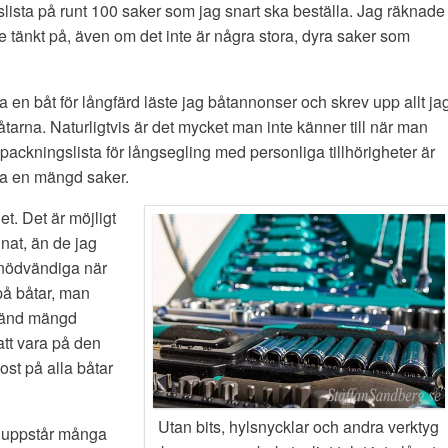
slista på runt 100 saker som jag snart ska beställa. Jag räknade
te tänkt på, även om det inte är några stora, dyra saker som
 en båt för långfärd läste jag båtannonser och skrev upp allt ja
 båtarna. Naturligtvis är det mycket man inte känner till när man
 packningslista för långsegling med personliga tillhörigheter är
mma en mängd saker.
et. Det är möjligt
gnat, än de jag
e nödvändiga när
 på båtar, man
okänd mängd
 att vara på den
st på alla båtar
Utan bits, hylsnycklar och andra verktyg
et uppstår många