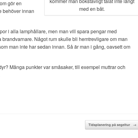
kommer man bokstavligt talat inte långt
som gör en
med en båt.
de behöver innan
por i alla lamphållare, men man vill spara pengar med
nga brandvarnare. Något rum skulle bli hemtrevligare om man
 som man inte har sedan innan. Så är man i gång, oavsett om
dyr? Många punkter var småsaker, till exempel muttrar och
.
Tidsplanering på segeltur
→