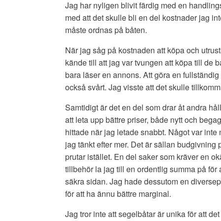
Jag har nyligen blivit färdig med en handling
med att det skulle bli en del kostnader jag in
måste ordnas på båten.
När jag såg på kostnaden att köpa och utrusta
kände till att jag var tvungen att köpa till de
bara läser en annons. Att göra en fullständig
också svårt. Jag visste att det skulle tillko
Samtidigt är det en del som drar åt andra håll
att leta upp bättre priser, både nytt och bega
hittade när jag letade snabbt. Något var int
jag tänkt efter mer. Det är sällan budgivning
prutar istället. En del saker som kräver en 
tillbehör la jag till en ordentlig summa på för
säkra sidan. Jag hade dessutom en diversepo
för att ha ännu bättre marginal.
Jag tror inte att segelbåtar är unika för att d