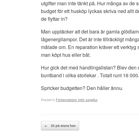
utgifter man inte tänkt på. Hur många av de 
budget för ett husköp lyckas skriva ned allt 
de flyttar in?
Man upptäcker att det bara är gamla glödlam
lågenergilampor. Det är inte tillräckligt må
målade om. En reparation kräver ett verktyg
man köpt hus eller båt.
Hur gick det med handlingslistan? Blev den 
buntband i olika storlekar . Totalt runt 16 000
Spricker budgetten? Den håller ännu.
Posted in
Förberedelser inför segeltur
.
Post navigation
←
Ut på stora hav