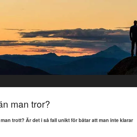
 än man tror?
man trott? Är det i så fall unikt för båtar att man inte klarar