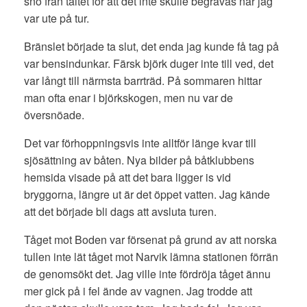
snö från tältet för att det inte skulle begravas när jag
var ute på tur.
Bränslet började ta slut, det enda jag kunde få tag på
var bensindunkar. Färsk björk duger inte till ved, det
var långt till närmsta barrträd. På sommaren hittar
man ofta enar i björkskogen, men nu var de
översnöade.
Det var förhoppningsvis inte alltför länge kvar till
sjösättning av båten. Nya bilder på båtklubbens
hemsida visade på att det bara ligger is vid
bryggorna, längre ut är det öppet vatten. Jag kände
att det började bli dags att avsluta turen.
Tåget mot Boden var försenat på grund av att norska
tullen inte lät tåget mot Narvik lämna stationen förrän
de genomsökt det. Jag ville inte fördröja tåget ännu
mer gick på i fel ände av vagnen. Jag trodde att