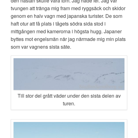
den nästan skulle vara tom. Jag hade fel. Jag var
tvungen att tränga mig fram med ryggsäck och skidor
genom en halv vagn med japanska turister. De som
haft otur att få plats i tågets södra sida stod i
mittgången med kamerorna i högsta hugg. Japaner
byttes mot engelsmän när jag närmade mig min plats
som var vagnens sista säte.
Till stor del grått väder under den sista delen av
turen.