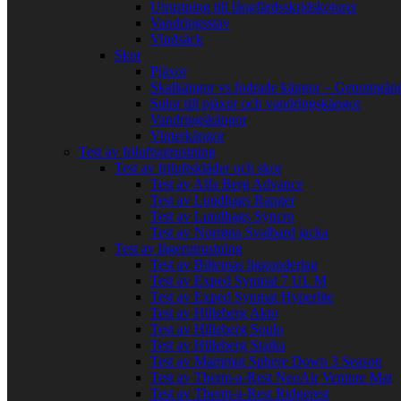
Utrustning till långfärdsskridskoturer
Vandringsstav
Vindsäck
Skor
Pjäxor
Skalkängor vs fodrade kängor – Genomgång
Sulor till pjäxor och vandringskängor
Vandringskängor
Vinterkängor
Test av friluftsutrustning
Test av friluftskläder och skor
Test av Alfa Berg Advance
Test av Lundhags Ranger
Test av Lundhags Syncro
Test av Norrøna Svalbard jacka
Test av lägerutrustning
Test av Biltemas liggunderlag
Test av Exped Synmat 7 UL M
Test av Exped Synmat Hyperlite
Test av Hilleberg Akto
Test av Hilleberg Soulo
Test av Hilleberg Staika
Test av Mammut Sphere Down 3 Season
Test av Therm-a-Rest NeoAir Venture Mat
Test av Therm-a-Rest Ridgerest