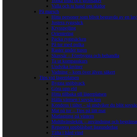
Torka frukt och grönsaker
Valla och ta hand om skidor
På marsch
Hitta personer som blivit begravda av en lav
Justera ryggsäck
Krysspejling
Orientering
Packa ryggsäcken
På tur med pulka
Raster under turen
Skavsår – Förebygga och behandla
Ta ut kompasskurs
Undvika laviner
Vadning – kom över älven säkert
Tips vid lägerplatsen
Bygga snöbivack
Göra upp eld
Hitta tillbaka till lägerplatsen
Hålla värmen i sovsäcken
Kondens i tältet – så undviker du blöt sovsä
Mat på tur – Tips på lätt mat
Matlagning på vintern
Multibränslekök – användning och begränsn
Reparera uppblåsbart liggunderlag
Tälta i hård vind