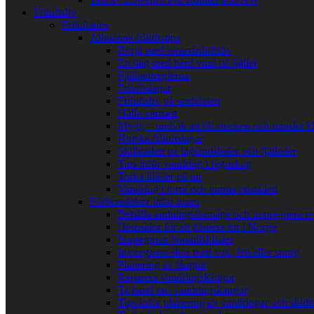
Friluftsliv
Friluftstips
Allmänna friluftstips
Börja med vinterfriluftsliv
En dag med hård vind på fjället
Fjällvettreglerna
Friluftslagar
Friluftsliv på senhösten
Hålla värmen
Mygg – undvik att bli stucken och minska k
Norska friluftslagar
Skillnaden på låglandsleder och fjälleder
Tips inför vandring i regnskog
Torka kläder på tur
Vandring i torra och varma områden
Förberedelser inför turen
Behålla andningsförmåga och impregnera re
Hemsidor för att planera tur i Norge
Impregnera bomullskläder
Impregnera skor med vax, fett eller spray
Planering av långtur
Reparera vandringskängor
Ta hand om vandringskängor
Tips inför planering av vandringar och skidt