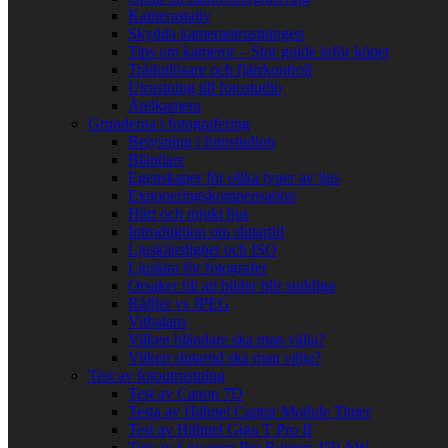
Kamerastativ
Skydda kamerautrustningen
Tips om kameror – Stor guide inför köpet
Trådutlösare och fjärrkontroll
Utrustning till fotostudio
Åtelkamera
Grunderna i fotografering
Belysning i fotostudion
Bländare
Egenskaper för olika typer av ljus
Exponeringskompensation
Hårt och mjukt ljus
Introduktion om slutartid
Ljuskänslighet och ISO
Ljuslära för fotografer
Orsaker till att bilder blir suddiga
Råfiler vs JPEG
Vitbalans
Vilken bländare ska man välja?
Vilken slutartid ska man välja?
Test av fotoutrustning
Test av Canon 7D
Testa av Hähnel Captur Module Timer
Test av Hähnel Giga T Pro II
Test av Lowepro Pro Runner 450 AW