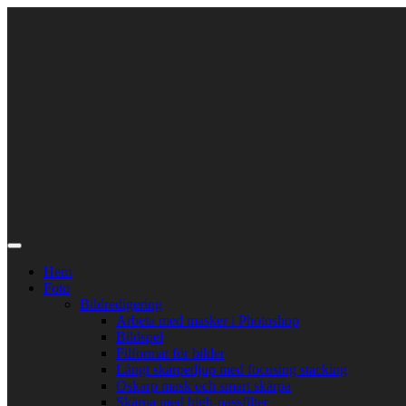
Skip
to
content
Hem
Foto
Bildredigering
Arbeta med masker i Photoshop
Bildspel
Filformat för bilder
Långt skärpedjup med focusing stacking
Oskarp mask och smart skärpa
Skärpa med high-passfilter