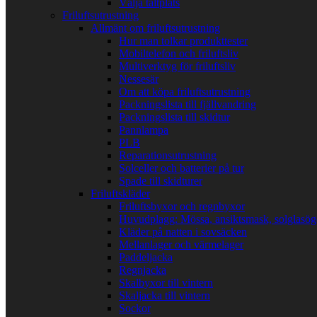
Välja tältplats
Friluftsutrustning
Allmänt om friluftsutrustning
Hur man tolkar produkttester
Mobiltelefon och friluftsliv
Multiverktyg för friluftsliv
Nessesär
Om att köpa friluftsutrustning
Packningslista till fjällvandring
Packningslista till skidtur
Pannlampa
PLB
Reparationsutrustning
Solceller och batterier på tur
Spade till skidturer
Friluftskläder
Friluftsbyxor och regnbyxor
Huvudplagg: Mössa, ansiktsmask, solglasö
Kläder på natten i sovsäcken
Mellanlager och värmelager
Paddeljacka
Regnjacka
Skalbyxor till vintern
Skaljacka till vintern
Sockor