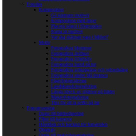
Fototips
Komposition
Gå närmare motivet
Komposition med linjer
Placera något i förgrunden
Rama in motivet
Var ska skärpan vara i bilden?
Motiv
Fotografera blommor
Fotografera delfiner
Fotografera friluftsliv
Fotografera hund på tur
Fotografera soluppgång och solnedgång
Fotografera under blå timmen
Fågelfotografering
Landskapsfotografering
Långa streck av stjärnor på bilder
Makrofotografering
Tips för att ta selfie på tur
Fotoutrustning
Dator till bildredigering
Filter till kameror
Hårddisk och backup för fotografen
Objektiv
Optik till makrofotografering