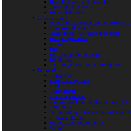
Tips inför köpet av friluftskläder
Underställ till friluftsliv
Vantar till skidturer
Lägerutrustning
Friluftskök – Stormkök, multibränslekök oc
Hängmatta till friluftsliv
Liggunderlag – Stor guide inför köpet
Matlagningstillbehör
Sovsäck
Tarp
Tält – Stor guide inför köpet
Tälttillbehör
Utrustning till matlagning över lägerelden
På marsch
Dagstursäck
Hålla packningen torr
Kajak
Kajaktillbehör
Kartor för friluftsliv
Kompass, kartfodral, höjdmätare och GPS
Köpa pulka
Lavinutrustning – Transceiver, lavinsond oc
Ryggsäck till tälttur
Skidor, stavar och bindningar
Stighudar