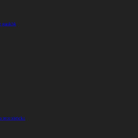
h gaskök
h reccobricka