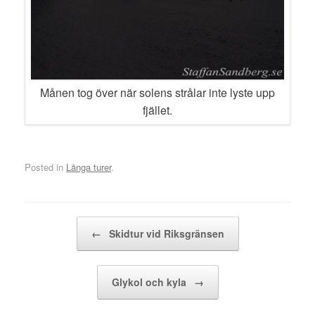
Månen tog över när solens strålar inte lyste upp
fjället.
Posted in
Långa turer
.
Post navigation
←
Skidtur vid Riksgränsen
Glykol och kyla
→