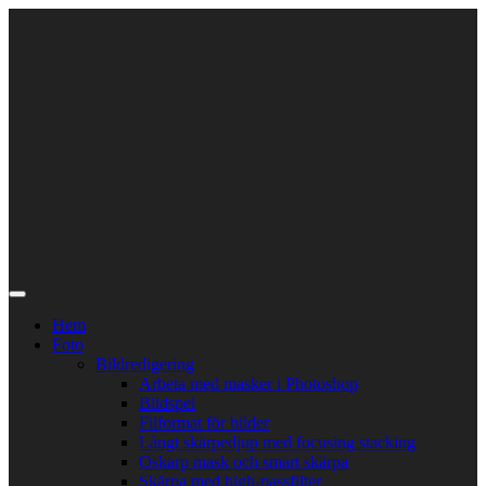
Skip
to
content
Hem
Foto
Bildredigering
Arbeta med masker i Photoshop
Bildspel
Filformat för bilder
Långt skärpedjup med focusing stacking
Oskarp mask och smart skärpa
Skärpa med high-passfilter