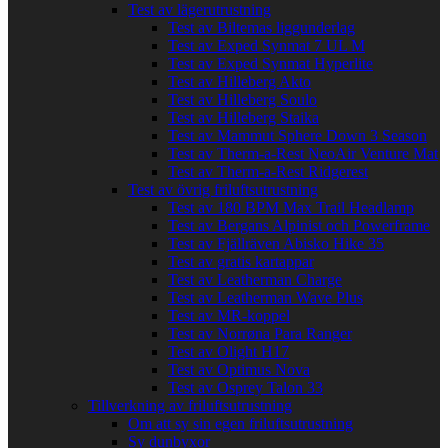
Test av lägerutrustning
Test av Biltemas liggunderlag
Test av Exped Synmat 7 UL M
Test av Exped Synmat Hyperlite
Test av Hilleberg Akto
Test av Hilleberg Soulo
Test av Hilleberg Staika
Test av Mammut Sphere Down 3 Season
Test av Therm-a-Rest NeoAir Venture Mat
Test av Therm-a-Rest Ridgerest
Test av övrig friluftsutrustning
Test av 180 BPM Max Trail Headlamp
Test av Bergans Alpinist och Powerframe
Test av Fjällräven Abisko Hike 35
Test av gratis kartappar
Test av Leatherman Charge
Test av Leatherman Wave Plus
Test av MR-koppel
Test av Norrøna Para Ranger
Test av Olight H17
Test av Optimus Nova
Test av Osprey Talon 33
Tillverkning av friluftsutrustning
Om att sy sin egen friluftsutrustning
Sy dunbyxor