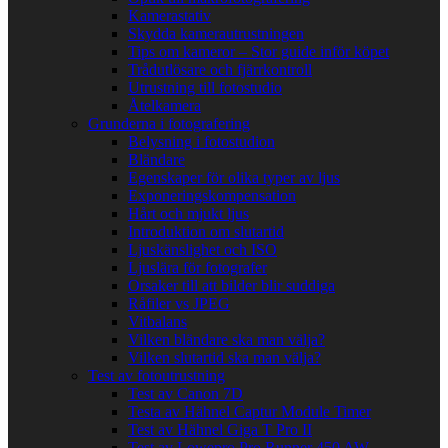
Kamerastativ
Skydda kamerautrustningen
Tips om kameror – Stor guide inför köpet
Trådutlösare och fjärrkontroll
Utrustning till fotostudio
Åtelkamera
Grunderna i fotografering
Belysning i fotostudion
Bländare
Egenskaper för olika typer av ljus
Exponeringskompensation
Hårt och mjukt ljus
Introduktion om slutartid
Ljuskänslighet och ISO
Ljuslära för fotografer
Orsaker till att bilder blir suddiga
Råfiler vs JPEG
Vitbalans
Vilken bländare ska man välja?
Vilken slutartid ska man välja?
Test av fotoutrustning
Test av Canon 7D
Testa av Hähnel Captur Module Timer
Test av Hähnel Giga T Pro II
Test av Lowepro Pro Runner 450 AW