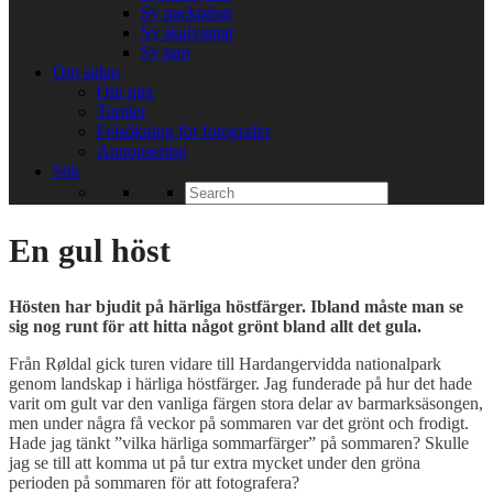
Sy packpåsar
Sy skalvantar
Sy tarp
Om sidan
Om mig
Tumler
Felsökning för fotografer
Annonsering
Sök
Search
for:
En gul höst
Hösten har bjudit på härliga höstfärger. Ibland måste man se
sig nog runt för att hitta något grönt bland allt det gula.
Från Røldal gick turen vidare till Hardangervidda nationalpark
genom landskap i härliga höstfärger. Jag funderade på hur det hade
varit om gult var den vanliga färgen stora delar av barmarksäsongen,
men under några få veckor på sommaren var det grönt och frodigt.
Hade jag tänkt ”vilka härliga sommarfärger” på sommaren? Skulle
jag se till att komma ut på tur extra mycket under den gröna
perioden på sommaren för att fotografera?