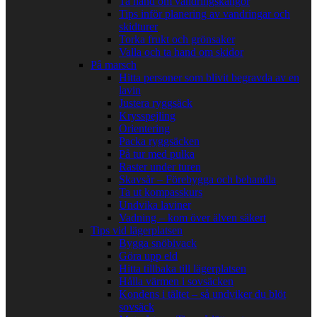
Ta hand om vandringskängor
Tips inför planering av vandringar och
skidturer
Torka frukt och grönsaker
Valla och ta hand om skidor
På marsch
Hitta personer som blivit begravda av en
lavin
Justera ryggsäck
Krysspejling
Orientering
Packa ryggsäcken
På tur med pulka
Raster under turen
Skavsår – Förebygga och behandla
Ta ut kompasskurs
Undvika laviner
Vadning – kom över älven säkert
Tips vid lägerplatsen
Bygga snöbivack
Göra upp eld
Hitta tillbaka till lägerplatsen
Hålla värmen i sovsäcken
Kondens i tältet – så undviker du blöt
sovsäck