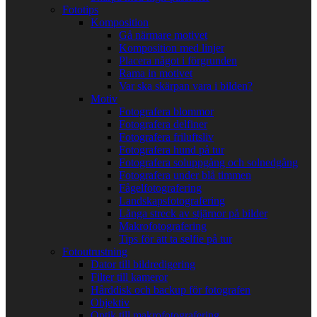
Fototips
Komposition
Gå närmare motivet
Komposition med linjer
Placera något i förgrunden
Rama in motivet
Var ska skärpan vara i bilden?
Motiv
Fotografera blommor
Fotografera delfiner
Fotografera friluftsliv
Fotografera hund på tur
Fotografera soluppgång och solnedgång
Fotografera under blå timmen
Fågelfotografering
Landskapsfotografering
Långa streck av stjärnor på bilder
Makrofotografering
Tips för att ta selfie på tur
Fotoutrustning
Dator till bildredigering
Filter till kameror
Hårddisk och backup för fotografen
Objektiv
Optik till makrofotografering