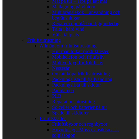
Mat på tur – Tips på lätt mat
Matlagning på vintern
Multibränslekök – användning och
begränsningar
Reparera uppblåsbart liggunderlag
Tälta i hård vind
Välja tältplats
Friluftsutrustning
Allmänt om friluftsutrustning
Hur man tolkar produkttester
Mobiltelefon och friluftsliv
Multiverktyg för friluftsliv
Nessesär
Om att köpa friluftsutrustning
Packningslista till fjällvandring
Packningslista till skidtur
Pannlampa
PLB
Reparationsutrustning
Solceller och batterier på tur
Spade till skidturer
Friluftskläder
Friluftsbyxor och regnbyxor
Huvudplagg: Mössa, ansiktsmask,
solglasögon