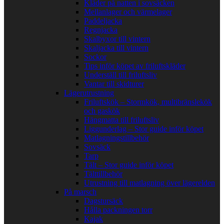
Kläder på natten i sovsäcken
Mellanlager och värmelager
Paddeljacka
Regnjacka
Skalbyxor till vintern
Skaljacka till vintern
Sockor
Tips inför köpet av friluftskläder
Underställ till friluftsliv
Vantar till skidturer
Lägerutrustning
Friluftskök – Stormkök, multibränslekök
och gaskök
Hängmatta till friluftsliv
Liggunderlag – Stor guide inför köpet
Matlagningstillbehör
Sovsäck
Tarp
Tält – Stor guide inför köpet
Tälttillbehör
Utrustning till matlagning över lägerelden
På marsch
Dagstursäck
Hålla packningen torr
Kajak