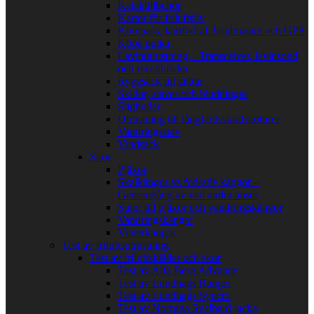
Kajaktillbehör
Kartor för friluftsliv
Kompass, kartfodral, höjdmätare och GPS
Köpa pulka
Lavinutrustning – Transceiver, lavinsond
och reccobricka
Ryggsäck till tälttur
Skidor, stavar och bindningar
Stighudar
Utrustning till långfärdsskridskoturer
Vandringsstav
Vindsäck
Skor
Pjäxor
Skalkängor vs fodrade kängor –
Genomgång av vad andra anser
Sulor till pjäxor och vandringskängor
Vandringskängor
Vinterkängor
Test av friluftsutrustning
Test av friluftskläder och skor
Test av Alfa Berg Advance
Test av Lundhags Ranger
Test av Lundhags Syncro
Test av Norrøna Svalbard jacka