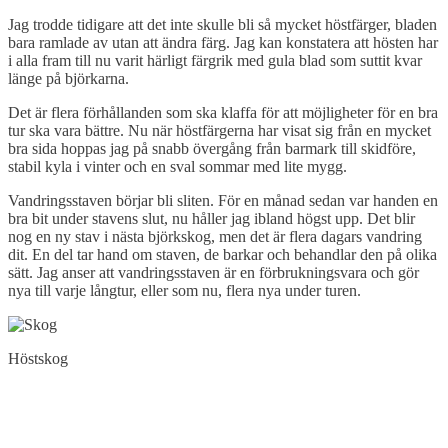
Jag trodde tidigare att det inte skulle bli så mycket höstfärger, bladen
bara ramlade av utan att ändra färg. Jag kan konstatera att hösten har
i alla fram till nu varit härligt färgrik med gula blad som suttit kvar
länge på björkarna.
Det är flera förhållanden som ska klaffa för att möjligheter för en bra
tur ska vara bättre. Nu när höstfärgerna har visat sig från en mycket
bra sida hoppas jag på snabb övergång från barmark till skidföre,
stabil kyla i vinter och en sval sommar med lite mygg.
Vandringsstaven börjar bli sliten. För en månad sedan var handen en
bra bit under stavens slut, nu håller jag ibland högst upp. Det blir
nog en ny stav i nästa björkskog, men det är flera dagars vandring
dit. En del tar hand om staven, de barkar och behandlar den på olika
sätt. Jag anser att vandringsstaven är en förbrukningsvara och gör
nya till varje långtur, eller som nu, flera nya under turen.
Höstskog