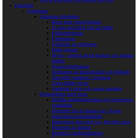
Friluftsliv
Friluftstips
Allmänna friluftstips
Börja med vinterfriluftsliv
En dag med hård vind på fjället
Fjällvettreglerna
Friluftslagar
Friluftsliv på senhösten
Hålla värmen
Mygg – undvik att bli stucken och minska
klådan
Norska friluftslagar
Skillnaden på låglandsleder och fjälleder
Tips inför vandring i regnskog
Torka kläder på tur
Vandring i torra och varma områden
Förberedelser inför turen
Behålla andningsförmåga och impregnera
regnkläder
Hemsidor för att planera tur i Norge
Impregnera bomullskläder
Impregnera skor med vax, fett eller spray
Planering av långtur
Reparera vandringskängor